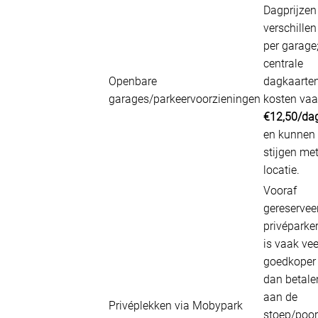
Dagprijzen
verschillen
per garage
centrale
Openbare
dagkaarte
garages/parkeervoorzieningen
kosten va
€12,50/da
en kunnen
stijgen me
locatie.
Vooraf
gereservee
privéparke
is vaak vee
goedkoper
dan betale
aan de
Privéplekken via Mobypark
stoep/poo