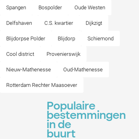
Spangen
Bospolder
Oude Westen
Delfshaven
C.S. kwartier
Dijkzigt
Blijdorpse Polder
Blijdorp
Schiemond
Cool district
Provenierswijk
Nieuw-Mathenesse
Oud-Mathenesse
Rotterdam Rechter Maasoever
Populaire
bestemmingen
in de
buurt