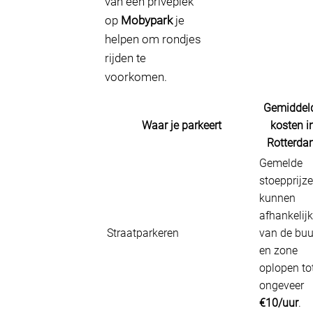
van een privéplek
op
Mobypark
je
helpen om rondjes
rijden te
voorkomen.
Gemiddel
Waar je parkeert
kosten i
Rotterda
Gemelde
stoepprijz
kunnen
afhankelijk
Straatparkeren
van de buu
en zone
oplopen to
ongeveer
€10/uur
.