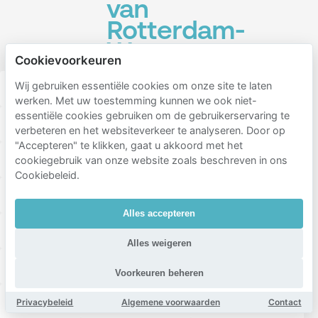
van
Rotterdam-
West
Cookievoorkeuren
Wij gebruiken essentiële cookies om onze site te laten
Dutch Pinball Museum
Museum Rotterdam
werken. Met uw toestemming kunnen we ook niet-
essentiële cookies gebruiken om de gebruikerservaring te
Rivièrahal - Diergaarde Blijdorp
verbeteren en het websiteverkeer te analyseren. Door op
"Accepteren" te klikken, gaat u akkoord met het
Miniworld Rotterdam
Dakpark
cookiegebruik van onze website zoals beschreven in ons
Cookiebeleid.
Sparta Stadion ‘Het Kasteel’
Erasmus MC
Alles accepteren
Van Der Valk Hotel Rotterdam - Blijdorp
Alles weigeren
Wijkpark Oude Westen
Rotown
Club Vibes
Voorkeuren beheren
Kruisplein
Huis Sonneveld
Eendrachtsplein
Privacybeleid
Algemene voorwaarden
Contact