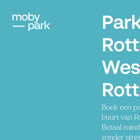
Par
Rot
Wes
Rot
Boek een pa
buurt van 
Betaal minde
zonder stres