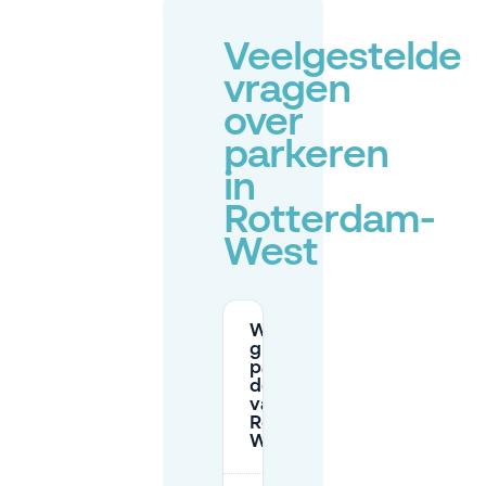
Veelgestelde
vragen
over
parkeren
in
Rotterdam-
West
Waar kan ik
gratis
parkeren in
de buurt
van
Rotterdam-
West?