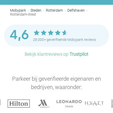
Mobypark
Steden
Rotterdam
Delfshaven
Rotterdam-West
4,6
28.000+ geverifieerde Mobypark reviews
P
P
Bekijk klantreviews op
Trustpilot
P
Parkeer bij geverifieerde eigenaren en
P
bedrijven, waaronder: