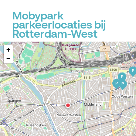
Mobypark
P
parkeerlocaties bij
Rotterdam-West
+
−
P
P
P
P