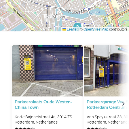
P
Leaflet
|
©
OpenStreetMap
contributors
Parkeerolaats Oude Westen-
Parkeergarage Van S
China Town
Rotterdam Centrum
Korte Bajonetstraat 4a, 3014 ZS
Van Speykstraat 38, 3
Rotterdam, Netherlands
Rotterdam, Netherland
★
★
★
★
☆
★
★
★
☆
☆