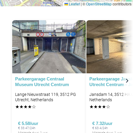
Leaflet
|
©
OpenStreetMap
contributors
P
Parkeergarage Centraal
Parkeergarage Jansk
Museum Utrecht Centrum
Utrecht Centrum - J
Lange Nieuwstraat 119, 3512 PG
Jansdam 14, 3512 HA U
Utrecht, Netherlands
Netherlands
★
★
★
★
☆
★
★
★
★
☆
€ 5.58/uur
€ 7.32/uur
€ 33.47/24h
€ 63.4/24h
Minimale duur: 1 uur
Minimale duur: 1 uur