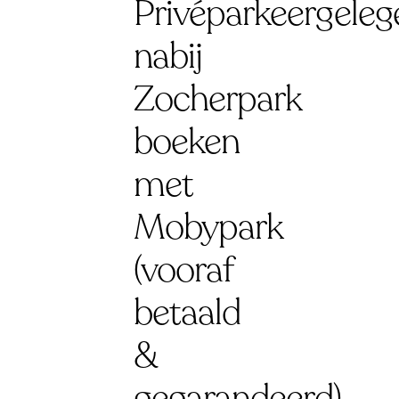
Privéparkeergeleg
nabij
Zocherpark
boeken
met
Mobypark
(vooraf
betaald
&
gegarandeerd)