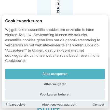
nachts
parkeren bij
Zocherpark?
Cookievoorkeuren
Heb ik een
Wij gebruiken essentiële cookies om onze site te laten
bewonersvergunning
nodig om te parkeren
werken. Met uw toestemming kunnen we ook niet-
bij Zocherpark?
essentiële cookies gebruiken om de gebruikerservaring te
verbeteren en het websiteverkeer te analyseren. Door op
"Accepteren" te klikken, gaat u akkoord met het
cookiegebruik van onze website zoals beschreven in ons
Cookiebeleid.
Populaire
Alles accepteren
gebieden
Alles weigeren
om te
parkeren
Voorkeuren beheren
in de
Privacybeleid
Algemene voorwaarden
Contact