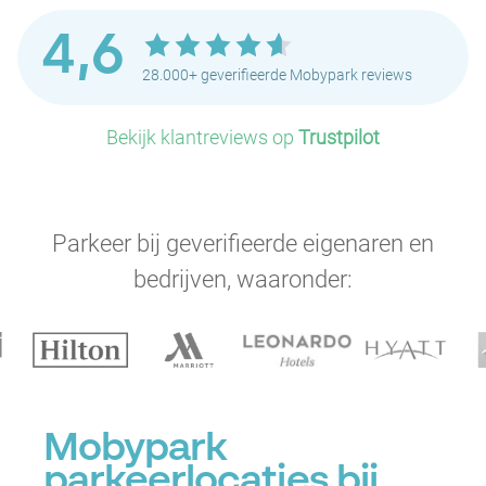
4,6
28.000+ geverifieerde Mobypark reviews
Bekijk klantreviews op
Trustpilot
Parkeer bij geverifieerde eigenaren en
bedrijven, waaronder:
P
Mobypark
P
P
parkeerlocaties bij