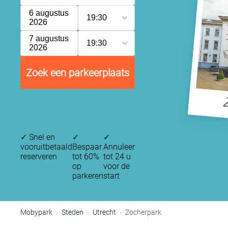
6 augustus
19:30
2026
7 augustus
19:30
2026
Zoek een parkeerplaats
Z
✓
Snel en
✓
✓
vooruitbetaald
Bespaar
Annuleer
reserveren
tot 60%
tot 24 u
op
voor de
parkeren
start
Mobypark
Steden
Utrecht
Zocherpark