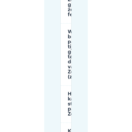
gratis op
zondag of
feestdagen?
Wat zijn de
betaald
parkeren
tijden en de
gebruikelijke
tarieven in
de buurt
van
Zocherpark
(zone A1)?
Hoe lang
kan ik op
straat
parkeren bij
Zocherpark?
Kan ik 's