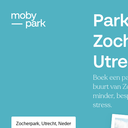
Par
Zoc
Utre
Boek een pa
buurt van Z
minder, besp
stress.