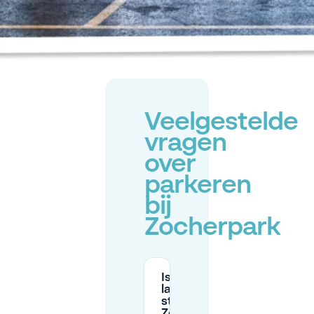
Veelgestelde
vragen
over
parkeren
bij
Zocherpark
Is parkeren
langs de
straat rond
Zocherpark