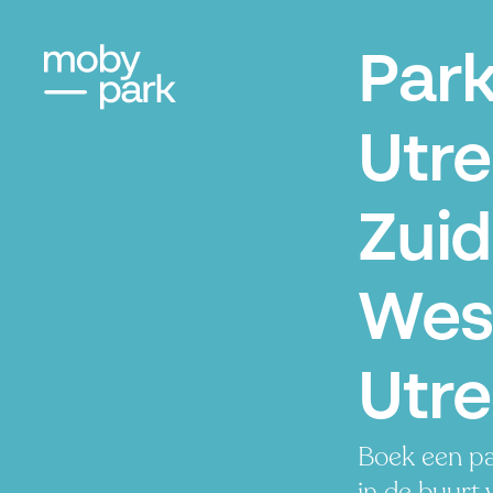
Par
Utre
Zuid
Wes
Utre
Boek een pa
in de buurt