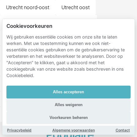
Utrecht noord-oost
Utrecht oost
Utrecht noord-west
Leidsche rijn
Cookievoorkeuren
Wij gebruiken essentiële cookies om onze site te laten
Utrecht west
Overvecht
Vleuten-de meern
werken. Met uw toestemming kunnen we ook niet-
essentiële cookies gebruiken om de gebruikerservaring te
Kanaleneiland-Zuid
Transwijk-Zuid
verbeteren en het websiteverkeer te analyseren. Door op
"Accepteren" te klikken, gaat u akkoord met het
Transwijk-Noord
Kanaleneiland-Noord
cookiegebruik van onze website zoals beschreven in ons
Cookiebeleid.
Welgelegen en Den Hommel
Rivierenwijk
Alles accepteren
Welgelegen
Dichterswijk
Transwijk
Alles weigeren
Leidseweg
Bedrijvengebied Kanaleneiland
Voorkeuren beheren
Privacybeleid
Algemene voorwaarden
Contact
Populaire