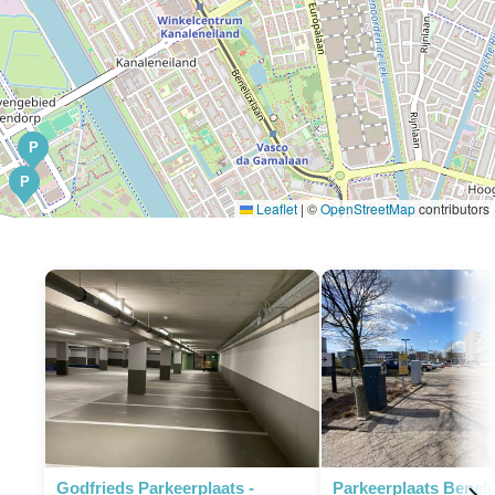
P
P
Leaflet
|
©
OpenStreetMap
contributors
P
Godfrieds Parkeerplaats -
Parkeerplaats Benelu