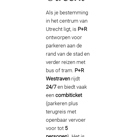
Als je bestemming
in het centrum van
Utrecht ligt, is
P+R
ontworpen voor
parkeren aan de
rand van de stad en
verder reizen met
bus of tram.
P+R
Westraven
rijdt
24/7
en biedt vaak
een
combiticket
(parkeren plus
terugreis met
openbaar vervoer
voor tot
5
personen
). Het is