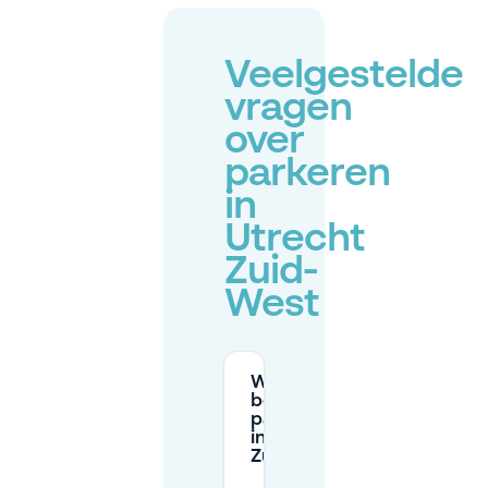
Veelgestelde
vragen
over
parkeren
in
Utrecht
Zuid-
West
Wat zijn de
betaalde
parkeertijden
in Utrecht
Zuid-West?