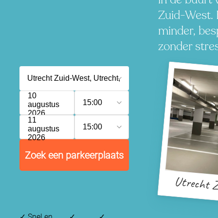
Zuid-West. 
minder, besp
zonder stres
10
15:00
augustus
2026
11
15:00
augustus
2026
Zoek een parkeerplaats
Utrecht Z
✓
Snel en
✓
✓