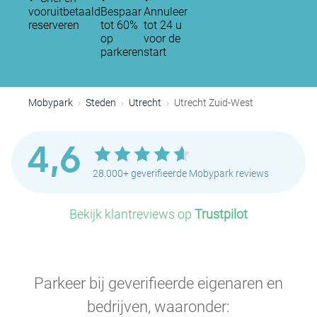
vooruitbetaald
Bespaar
Annuleer
reserveren
tot 60%
tot 24 u
op
voor de
parkeren
start
Mobypark
Steden
Utrecht
Utrecht Zuid-West
4,6
28.000+ geverifieerde Mobypark reviews
Bekijk klantreviews op
Trustpilot
P
P
P
Parkeer bij geverifieerde eigenaren en
P
P
bedrijven, waaronder: