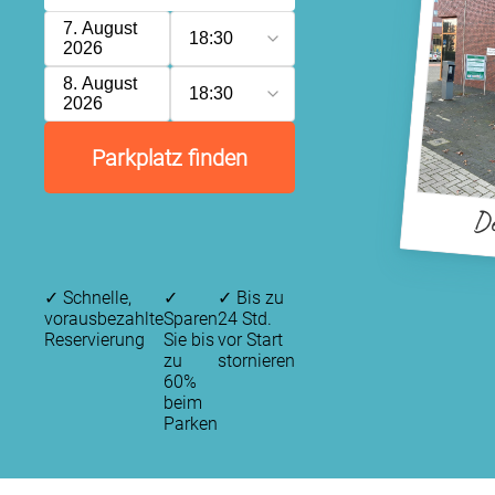
7. August
18:30
2026
8. August
18:30
2026
Parkplatz finden
De
✓
Schnelle,
✓
✓
Bis zu
vorausbezahlte
Sparen
24 Std.
Reservierung
Sie bis
vor Start
zu
stornieren
60%
beim
Parken