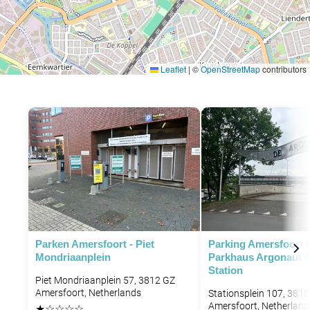
Leaflet
|
©
OpenStreetMap
contributors
P
P
Parken Amersfoort - Piet
Parking Amersfoort 
Mondriaanplein
Parkhaus Argonaut 
Station
Piet Mondriaanplein 57, 3812 GZ
Amersfoort, Netherlands
Stationsplein 107, 3818
Amersfoort, Netherland
★
☆
☆
☆
☆