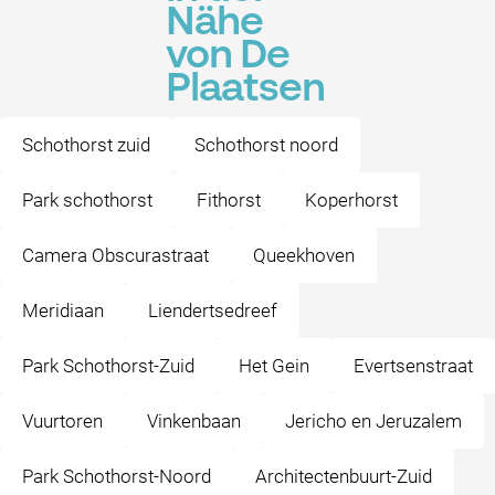
Nähe
von De
Plaatsen
Schothorst zuid
Schothorst noord
Park schothorst
Fithorst
Koperhorst
Camera Obscurastraat
Queekhoven
Meridiaan
Liendertsedreef
Park Schothorst-Zuid
Het Gein
Evertsenstraat
Vuurtoren
Vinkenbaan
Jericho en Jeruzalem
Park Schothorst-Noord
Architectenbuurt-Zuid