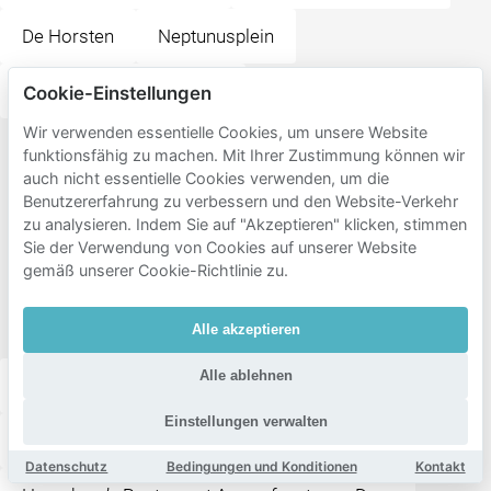
De Horsten
Neptunusplein
Schimmelpenninckstraat
Cookie-Einstellungen
Wir verwenden essentielle Cookies, um unsere Website
funktionsfähig zu machen. Mit Ihrer Zustimmung können wir
Beliebte
auch nicht essentielle Cookies verwenden, um die
Ziele in
Benutzererfahrung zu verbessern und den Website-Verkehr
der
zu analysieren. Indem Sie auf "Akzeptieren" klicken, stimmen
Sie der Verwendung von Cookies auf unserer Website
Nähe
gemäß unserer Cookie-Richtlinie zu.
von De
Plaatsen
Alle akzeptieren
Alle ablehnen
Park Schothorst
Amersfoort Schothorst
Einstellungen verwalten
Flint Theater & Congressen
Datenschutz
Bedingungen und Konditionen
Kontakt