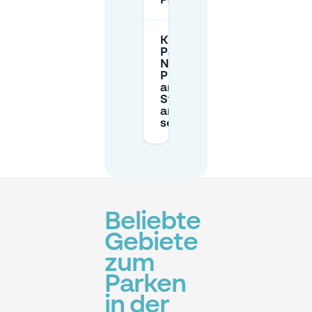
Parkplatz benötige?
Kann ich einen
Parkplatz in der
Nähe von De
Plaatsen buchen,
anstatt auf
Straßenparkplätze
angewiesen zu
sein?
Beliebte
Gebiete
zum
Parken
in der