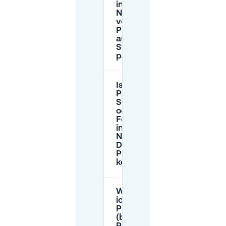
in der
Nähe
von De
Plaatsen
auf der
Straße
parken?
Ist das
Parken an
Sonntagen
oder
Feiertagen
in der
Nähe von
De
Plaatsen
kostenlos?
Was sollte ich tun, wenn
ich in der Nähe von De
Plaatsen barrierefreien
(behindertengerechten)