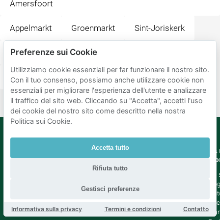
Amersfoort
Appelmarkt
Groenmarkt
Sint-Joriskerk
Preferenze sui Cookie
Alberts
Habibi
De Hof (Market Square)
Utilizziamo cookie essenziali per far funzionare il nostro sito.
Observant
MADONNA | deli - bar - restaurant
Con il tuo consenso, possiamo anche utilizzare cookie non
essenziali per migliorare l'esperienza dell'utente e analizzare
il traffico del sito web. Cliccando su "Accetta", accetti l'uso
dei cookie del nostro sito come descritto nella nostra
Politica sui Cookie.
Accetta tutto
Mobypark
Lingua
La 
B.V.
Co
Tedesco
Rifiuta tutto
Inglese
Chi
Spagnolo
Blo
Gestisci preferenze
Francia
Aiut
Italian
Offe
Informativa sulla privacy
Termini e condizioni
Contatto
Olandese
Sta