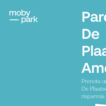
Par
De
Pla
Ame
Prenota u
De Plaats
risparmia