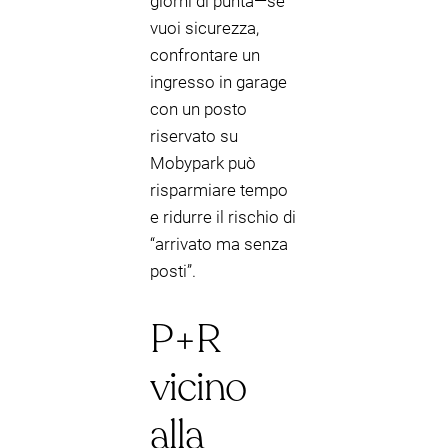
giorni di punta—se
vuoi sicurezza,
confrontare un
ingresso in garage
con un posto
riservato su
Mobypark può
risparmiare tempo
e ridurre il rischio di
“arrivato ma senza
posti”.
P+R
vicino
alla