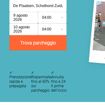
9 agosto
04:00
2026
10 agosto
04:00
2026
Trova parcheggio
✓
✓
✓
Prenotazione
Risparmiate
Annulla
rapida e
fino al 60%
fino a 24
prepagata
sul
h prima
parcheggio
dell’inizio