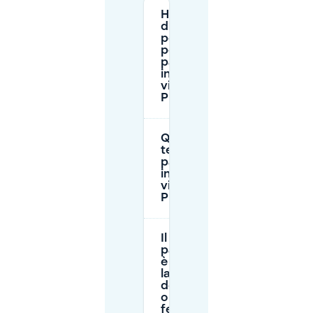
Ho bisogno
di un
permesso
per il
parcheggio
in strada
vicino a De
Plaatsen?
Quanto
tempo posso
parcheggiare
in strada
vicino a De
Plaatsen?
Il
parcheggio
è gratuito
la
domenica
o nei giorni
festivi