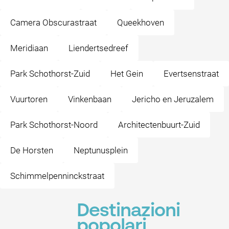
Camera Obscurastraat
Queekhoven
Meridiaan
Liendertsedreef
Park Schothorst-Zuid
Het Gein
Evertsenstraat
Vuurtoren
Vinkenbaan
Jericho en Jeruzalem
Park Schothorst-Noord
Architectenbuurt-Zuid
De Horsten
Neptunusplein
Schimmelpenninckstraat
Destinazioni
popolari