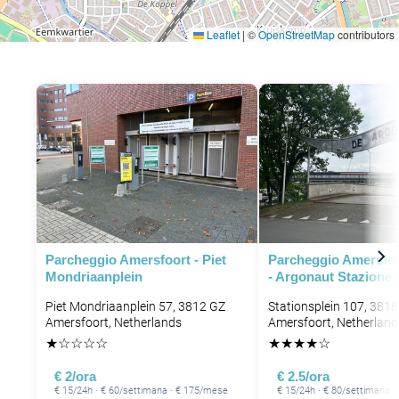
Leaflet
|
©
OpenStreetMap
contributors
P
P
Parcheggio Amersfoort - Piet
Parcheggio Amersfo
Mondriaanplein
- Argonaut Stazione
Piet Mondriaanplein 57, 3812 GZ
Stationsplein 107, 3818
Amersfoort, Netherlands
Amersfoort, Netherland
★
☆
☆
☆
☆
★
★
★
★
☆
€ 2/ora
€ 2.5/ora
€ 15/24h · € 60/settimana · € 175/mese
€ 15/24h · € 80/settimana 