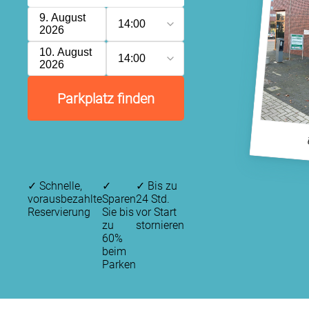
9. August
14:00
2026
10. August
14:00
2026
Parkplatz finden
✓
Schnelle,
✓
✓
Bis zu
vorausbezahlte
Sparen
24 Std.
Reservierung
Sie bis
vor Start
zu
stornieren
60%
beim
Parken