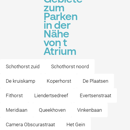
zum
Parken
in der
Nähe
von t
Atrium
Schothorst zuid
Schothorst noord
De kruiskamp
Koperhorst
De Plaatsen
Fithorst
Liendertsedreef
Evertsenstraat
Meridiaan
Queekhoven
Vinkenbaan
Camera Obscurastraat
Het Gein