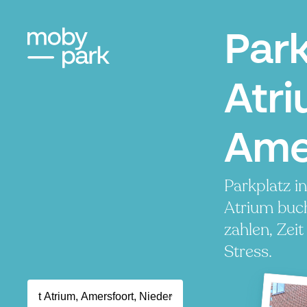
Park
Atri
Ame
Parkplatz i
Atrium buc
zahlen, Zei
Stress.