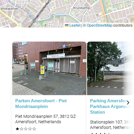
Leaflet
|
©
OpenStreetMap
contributors
Parken Amersfoort - Piet
Parking Amersfoort 
Mondriaanplein
Parkhaus Argonaut 
Station
Piet Mondriaanplein 57, 3812 GZ
Amersfoort, Netherlands
Stationsplein 107, 3818
Amersfoort, Netherland
★
☆
☆
☆
☆