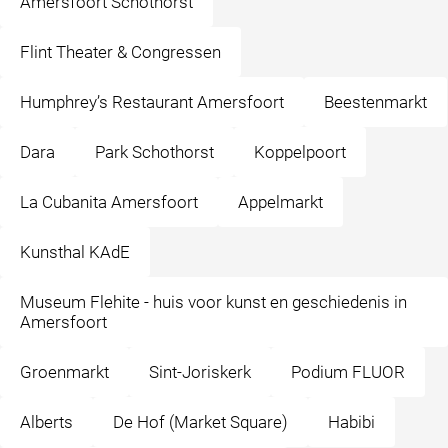
Amersfoort Schothorst
Flint Theater & Congressen
Humphrey’s Restaurant Amersfoort
Beestenmarkt
Dara
Park Schothorst
Koppelpoort
La Cubanita Amersfoort
Appelmarkt
Kunsthal KAdE
Museum Flehite - huis voor kunst en geschiedenis in
Amersfoort
Groenmarkt
Sint-Joriskerk
Podium FLUOR
Alberts
De Hof (Market Square)
Habibi