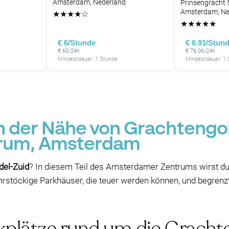
Amsterdam, Nederland
Prinsengracht
P
P
Amsterdam, Ne
★
★
★
★
☆
★
★
★
★
★
P
P
€ 6/Stunde
€ 6.91/Stun
P
€ 60/24h
€ 76.06/24h
Mindestdauer: 1 Stunde
Mindestdauer: 1
P
P
P
in der Nähe von Grachtengo
rum, Amsterdam
del-Zuid
? In diesem Teil des Amsterdamer Zentrums wirst du
rstöckige Parkhäuser, die teuer werden können, und begrenzte