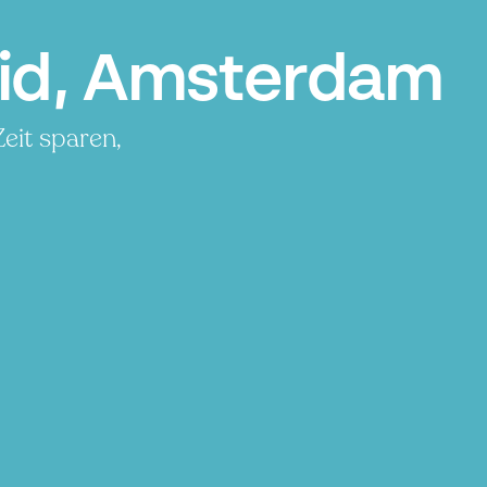
id, Amsterdam
eit sparen,
P
P