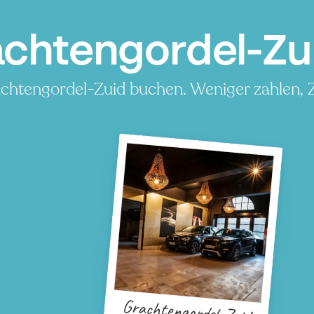
achtengordel-Zu
achtengordel-Zuid buchen. Weniger zahlen, Z
P
Grachtengordel-Zuid