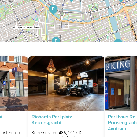
P
P
P
P
P
P
P
P
at
Richards Parkplatz
Parkhaus De 
Keizersgracht
Prinsengrach
P
P
Zentrum
Amsterdam,
Keizersgracht 485, 1017 DL