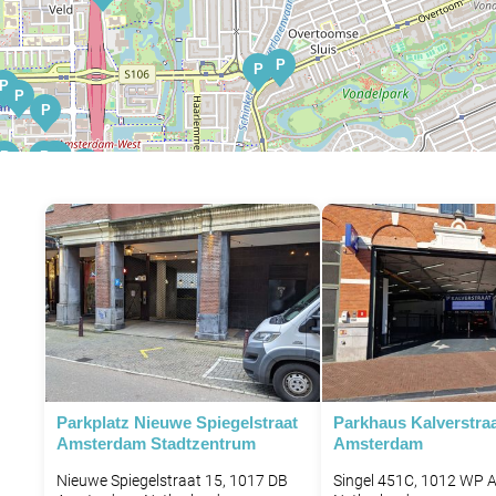
P
P
P
P
P
P
P
P
P
P
P
P
P
P
P
P
P
P
P
P
P
P
P
Parkplatz Nieuwe Spiegelstraat
Parkhaus Kalverstra
P
P
Amsterdam Stadtzentrum
Amsterdam
P
Nieuwe Spiegelstraat 15, 1017 DB
Singel 451C, 1012 WP 