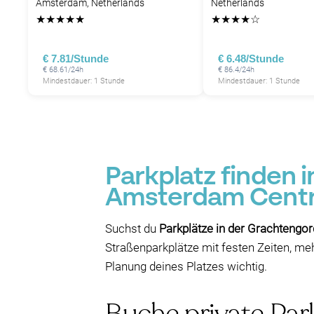
Amsterdam, Netherlands
Netherlands
P
P
P
★
★
★
★
★
★
★
★
★
☆
P
€ 7.81/Stunde
€ 6.48/Stunde
€ 68.61/24h
€ 86.4/24h
Mindestdauer: 1 Stunde
Mindestdauer: 1 Stunde
Parkplatz finden 
Amsterdam Cent
Suchst du
Parkplätze in der Grachtengor
Straßenparkplätze mit festen Zeiten, meh
Planung deines Platzes wichtig.