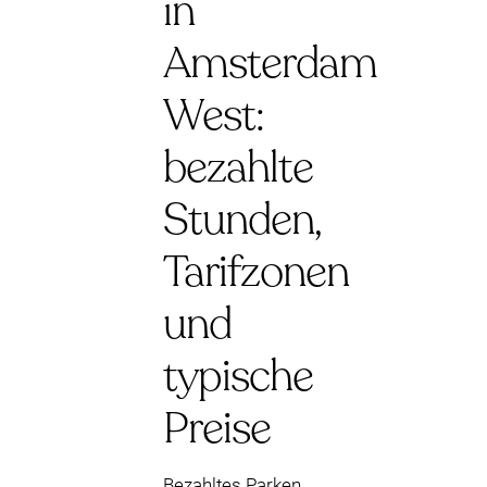
in
Amsterdam
West:
bezahlte
Stunden,
Tarifzonen
und
typische
Preise
Bezahltes Parken