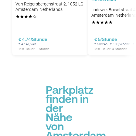
P
Van Reigersbergenstraat 2, 1052 LG
P
Amsterdam, Netherlands
Lodewijk Boisotstraat 
Amsterdam, Netherlan
★
★
★
★
☆
P
★
★
★
★
★
P
P
€ 4.74/Stunde
€ 5/Stunde
P
€ 47.41/24h
€ 50/24h · € 100/Woche · €
Min. Dauer: 1 Stunde
Min. Dauer: 4 Stunden
P
P
P
P
P
P
P
Parkplatz
P
P
finden in
der
Nähe
P
von