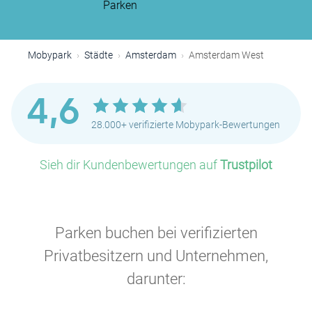
Parken
Mobypark
Städte
Amsterdam
Amsterdam West
4,6
28.000+ verifizierte Mobypark-Bewertungen
Sieh dir Kundenbewertungen auf
Trustpilot
Parken buchen bei verifizierten
P
Privatbesitzern und Unternehmen,
P
P
darunter:
P
P