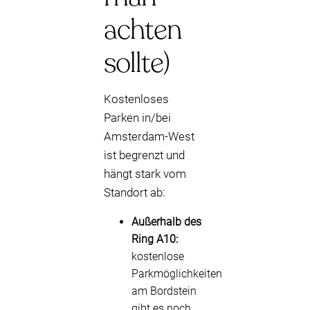
achten
sollte)
Kostenloses
Parken in/bei
Amsterdam-West
ist begrenzt und
hängt stark vom
Standort ab:
Außerhalb des
Ring A10:
kostenlose
Parkmöglichkeiten
am Bordstein
gibt es noch,