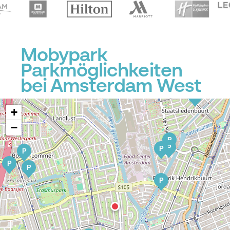
P
Mobypark
Parkmöglichkeiten
bei Amsterdam West
P
P
P
+
−
P
P
P
P
P
P
P