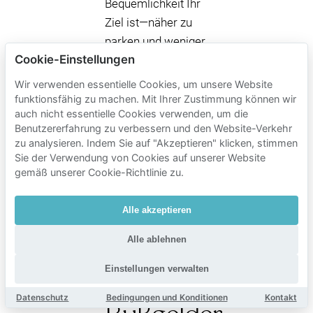
Bequemlichkeit Ihr
Ziel ist—näher zu
parken und weniger
Cookie-Einstellungen
Zeit mit Pendeln zu
verbringen—kann
Wir verwenden essentielle Cookies, um unsere Website
die private
funktionsfähig zu machen. Mit Ihrer Zustimmung können wir
auch nicht essentielle Cookies verwenden, um die
Parkplatzreservierung
Benutzererfahrung zu verbessern und den Website-Verkehr
bei Mobypark eine
zu analysieren. Indem Sie auf "Akzeptieren" klicken, stimmen
einfachere
Sie der Verwendung von Cookies auf unserer Website
Alternative sein, um
gemäß unserer Cookie-Richtlinie zu.
auf die
Verfügbarkeit von
Alle akzeptieren
P+R und
Alle ablehnen
Transferzeit zu
verzichten.
Einstellungen verwalten
Datenschutz
Bedingungen und Konditionen
Kontakt