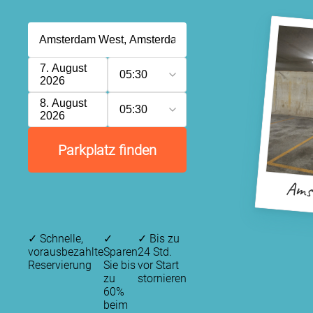
7. August
05:30
2026
8. August
05:30
2026
Parkplatz finden
P
Ams
✓
Schnelle,
✓
✓
Bis zu
vorausbezahlte
Sparen
24 Std.
Reservierung
Sie bis
vor Start
zu
stornieren
60%
beim