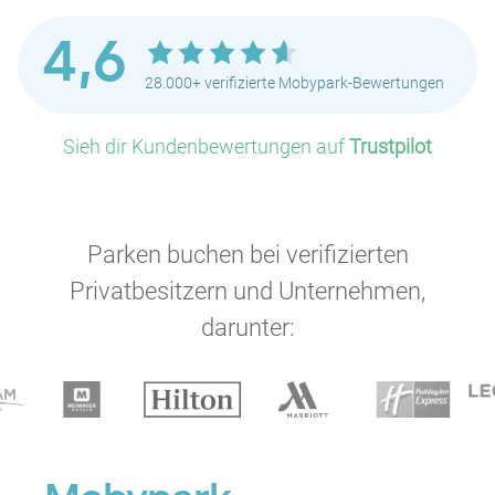
4,6
28.000+ verifizierte Mobypark-Bewertungen
P
P
Sieh dir Kundenbewertungen auf
Trustpilot
P
Parken buchen bei verifizierten
Privatbesitzern und Unternehmen,
P
darunter:
P
P
P
P
P
P
P
P
P