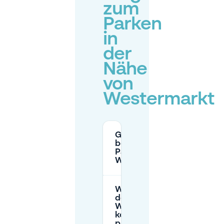
zum
Parken
in
der
Nähe
von
Westermarkt
Gibt es
bezahltes
Parken am
Westermarkt?
Wo kann ich in
der Nähe des
Westermarkts
kostenlos
parken?