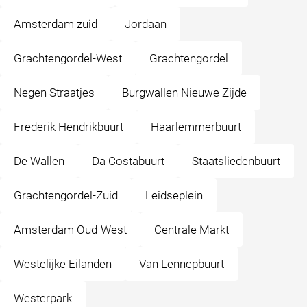
Amsterdam zuid
Jordaan
Grachtengordel-West
Grachtengordel
Negen Straatjes
Burgwallen Nieuwe Zijde
Frederik Hendrikbuurt
Haarlemmerbuurt
De Wallen
Da Costabuurt
Staatsliedenbuurt
Grachtengordel-Zuid
Leidseplein
Amsterdam Oud-West
Centrale Markt
Westelijke Eilanden
Van Lennepbuurt
Westerpark