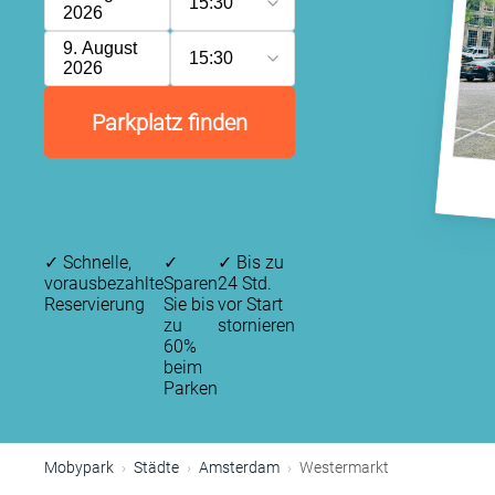
15:30
2026
9. August
15:30
2026
Parkplatz finden
✓
Schnelle,
✓
✓
Bis zu
vorausbezahlte
Sparen
24 Std.
Reservierung
Sie bis
vor Start
zu
stornieren
60%
beim
Parken
P
Mobypark
Städte
Amsterdam
Westermarkt