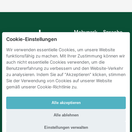
Mobypark
Sprache
B.V.
Cookie-Einstellungen
Deutsch
Englisch
Wir verwenden essentielle Cookies, um unsere Website
Spanisch
funktionsfähig zu machen. Mit Ihrer Zustimmung können wir
Französisch
auch nicht essentielle Cookies verwenden, um die
Italienisch
Benutzererfahrung zu verbessern und den Website-Verkehr
Niederländisch
zu analysieren. Indem Sie auf "Akzeptieren" klicken, stimmen
Sie der Verwendung von Cookies auf unserer Website
gemäß unserer Cookie-Richtlinie zu.
Alle akzeptieren
Parkplaetze Amsterdam
|
Parkeren Brussel
|
Alle ablehnen
Parkplaetze Paris
|
Parkplaetze Den Haag
|
Parken Flughafen Zuerich
|
Parken flughafen amsterdam
Einstellungen verwalten