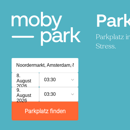
Par
Parkplatz i
Stress.
8.
03:30
August
2026
9.
03:30
August
2026
Parkplatz finden