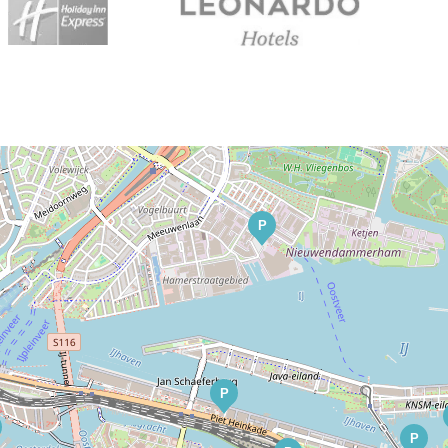
P
P
P