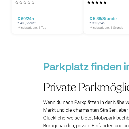
☆
☆
☆
☆
☆
★
★
★
★
★
P
P
P
P
P
€ 60/24h
€ 5.88/Stunde
P
€ 400/Monat
€ 39.3/24h
P
P
Mindestdauer: 1 Tag
Mindestdauer: 1 Stunde
P
Parkplatz finden
Private Parkmögli
Wenn du nach Parkplätzen in der Nähe v
Markt und die charmanten Straßen, aber 
Glücklicherweise bietet Mobypark buchbar
Bürogebäuden, private Einfahrten und un