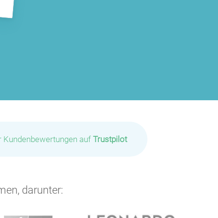
P
P
ir Kundenbewertungen auf
Trustpilot
men, darunter:
P