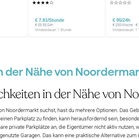
★
★
★
★
☆
☆
☆
☆
☆
☆
P
P
P
€ 7.81/Stunde
€ 95/24h
€ 53.55/24h
€ 250/Woche · €
Mindestdauer: 1 Stunde
Mindestdauer: 1 
P
P
P
P
 in der Nähe von Noorderm
P
P
P
P
P
chkeiten in der Nähe von N
on Noordermarkt suchst, hast du mehrere Optionen. Das Gebie
einen Parkplatz zu finden, kann herausfordernd sein, besond
e private Parkplätze an, die Eigentümer nicht aktiv nutzen, w
genutzte Garagen. Das kann eine praktische Alternative zum ö