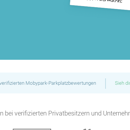
P
|
P
P
verifizierten Mobypark-Parkplatzbewertungen
Sieh d
P
P
 bei verifizierten Privatbesitzern und Unterneh
P