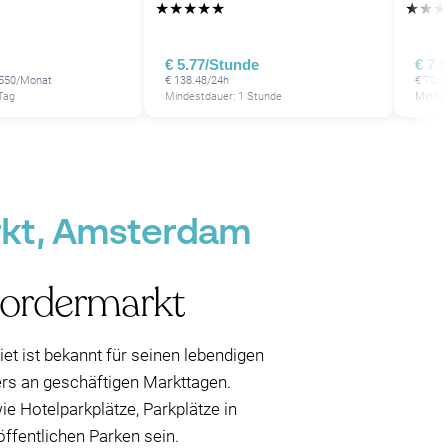
P
P
★
★
★
★
★
★
★
★
P
P
€ 5.77/Stunde
€ 7.
 550/Monat
€ 138.48/24h
€ 70.2
Tag
Mindestdauer: 1 Stunde
Mindes
P
P
P
arkt, Amsterdam
oordermarkt
t ist bekannt für seinen lebendigen
ers an geschäftigen Markttagen.
ie Hotelparkplätze, Parkplätze in
ffentlichen Parken sein.