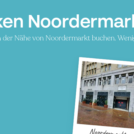
ken Noordermar
n der Nähe von Noordermarkt buchen. Wenig
Noordermarkt
P