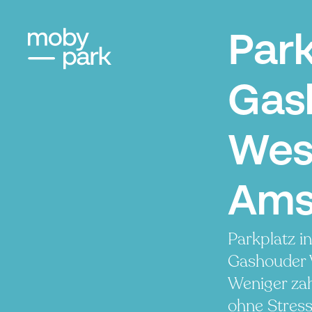
Par
Gas
Wes
Ams
Parkplatz i
Gashouder 
Weniger zah
ohne Stress