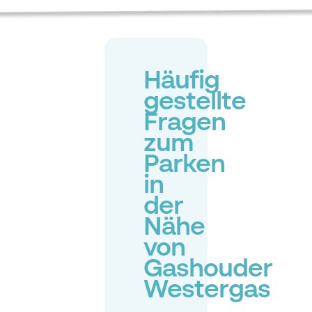
Häufig
gestellte
Fragen
zum
Parken
in
der
Nähe
von
Gashouder
Westergas