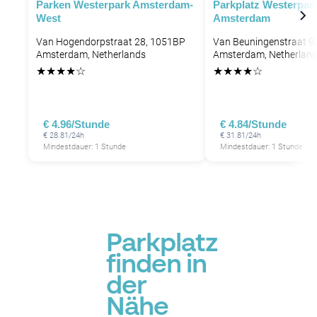
P
Parken Westerpark Amsterdam-
Parkplatz Westerpar
West
Amsterdam
Van Hogendorpstraat 28, 1051BP
Van Beuningenstraat 9
Amsterdam, Netherlands
Amsterdam, Netherlan
P
P
★
★
★
★
☆
★
★
★
★
☆
€ 4.96/Stunde
€ 4.84/Stunde
€ 28.81/24h
€ 31.81/24h
Mindestdauer: 1 Stunde
Mindestdauer: 1 Stunde
P
P
P
P
P
Parkplatz
finden in
P
der
Nähe