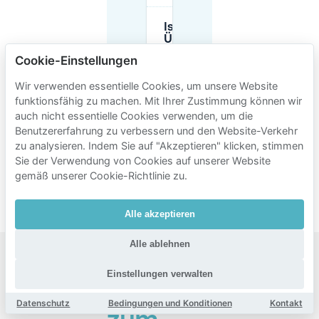
Ist
Übernachtparken
in der Nähe des
Cookie-Einstellungen
Gashouder
Westergas
Wir verwenden essentielle Cookies, um unsere Website
möglich?
funktionsfähig zu machen. Mit Ihrer Zustimmung können wir
auch nicht essentielle Cookies verwenden, um die
Was sollte ich über das
Benutzererfahrung zu verbessern und den Website-Verkehr
Parken bei großen
zu analysieren. Indem Sie auf "Akzeptieren" klicken, stimmen
Veranstaltungen am
Sie der Verwendung von Cookies auf unserer Website
Gashouder/Westergas
gemäß unserer Cookie-Richtlinie zu.
wissen?
Alle akzeptieren
Alle ablehnen
Beliebte
Einstellungen verwalten
Gebiete
Datenschutz
Bedingungen und Konditionen
Kontakt