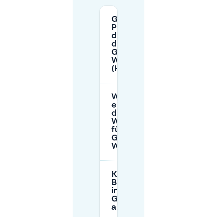
Gibt es
Parkplätze an
der Straße in
der Nähe des
Gashouder
Westergas
(Klönneplein)?
Wie viel kostet
eine Garage in
der Nähe der
Westergasfabriek
für das Parken bei
Gashouder
Westergas?
Kann ich mit einem
Bewohnerparkausweis
in der Nähe des
Gashouder Westergas
auf der Straße parken?