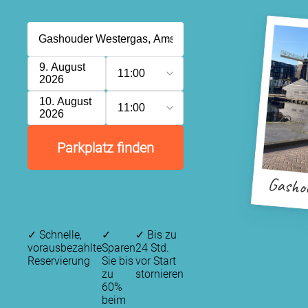
9. August
11:00
2026
10. August
11:00
2026
Parkplatz finden
Gasho
✓
Schnelle,
✓
✓
Bis zu
vorausbezahlte
Sparen
24 Std.
Reservierung
Sie bis
vor Start
zu
stornieren
60%
beim