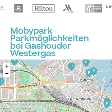
Mobypark
Parkmöglichkeiten
bei Gashouder
Westergas
P
P
P
+
P
P
−
P
P
P
P