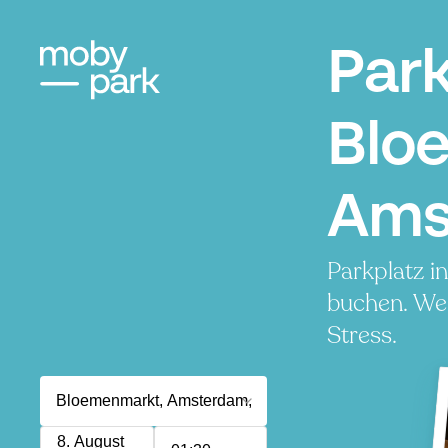
Par
Blo
Ams
Parkplatz 
buchen. Wen
Stress.
8. August