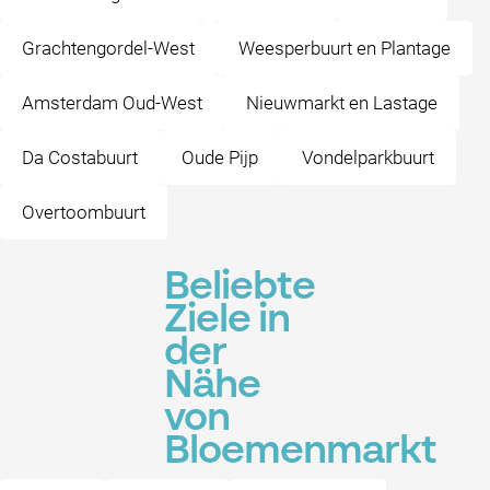
Grachtengordel-West
Weesperbuurt en Plantage
Amsterdam Oud-West
Nieuwmarkt en Lastage
Da Costabuurt
Oude Pijp
Vondelparkbuurt
Overtoombuurt
Beliebte
Ziele in
der
Nähe
von
Bloemenmarkt