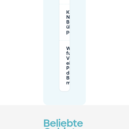
Kann ich in der
Nähe des
Bloemenmarkts
über Nacht
parken?
Wie
funktioniert die
Vorabbuchung
eines
Parkplatzes in
der Nähe des
Bloemenmarkts
mit Mobypark?
Beliebte