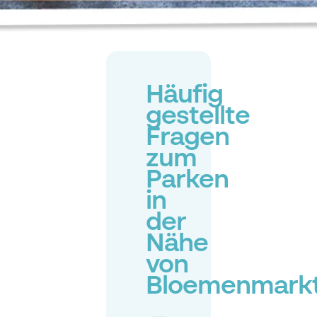
Häufig
gestellte
Fragen
zum
Parken
in
der
Nähe
von
Bloemenmark