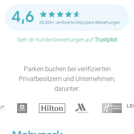
P
4,6
28.000+ verifizierte Mobypark-Bewertungen
P
Sieh dir Kundenbewertungen auf
Trustpilot
P
P
P
P
P
P
P
P
P
P
P
Parken buchen bei verifizierten
P
Privatbesitzern und Unternehmen,
P
darunter:
P
P
P
P
P
P
P
P
P