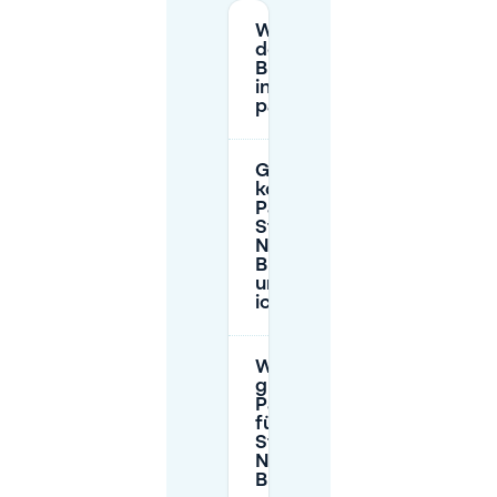
Wo kann ich in
der Nähe des
Bloemenmarkts
in Amsterdam
parken?
Gibt es
kostenpflichtiges
Parken auf der
Straße in der
Nähe des
Bloemenmarkts
und was sollte
ich beachten?
Wie finde ich
günstigere
Parkmöglichkeiten
für ein paar
Stunden in der
Nähe des
Bloemenmarkts?