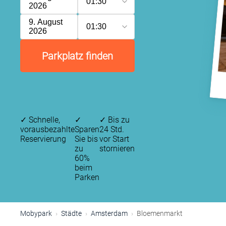
01:30
2026
9. August
01:30
2026
Parkplatz finden
✓
Schnelle,
✓
✓
Bis zu
vorausbezahlte
Sparen
24 Std.
Reservierung
Sie bis
vor Start
zu
stornieren
60%
beim
Parken
Mobypark
Städte
Amsterdam
Bloemenmarkt
P
P