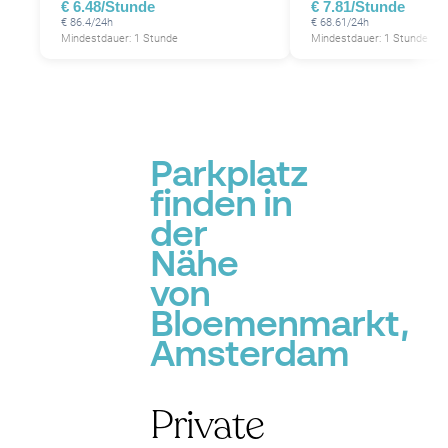
€ 6.48/Stunde
€ 7.81/Stunde
P
€ 86.4/24h
€ 68.61/24h
P
P
Mindestdauer: 1 Stunde
Mindestdauer: 1 Stunde
P
P
P
Parkplatz
finden in
der
Nähe
von
Bloemenmarkt,
Amsterdam
Private