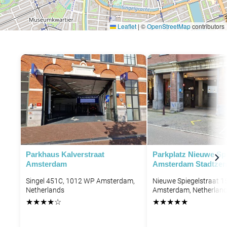
Leaflet
|
©
OpenStreetMap
contributors
P
P
P
P
P
P
Parkhaus Kalverstraat
Parkplatz Nieuwe Spi
Amsterdam
Amsterdam Stadtze
P
P
Singel 451C, 1012 WP Amsterdam,
Nieuwe Spiegelstraat 1
Netherlands
Amsterdam, Netherlan
★
★
★
★
☆
★
★
★
★
★
P
P