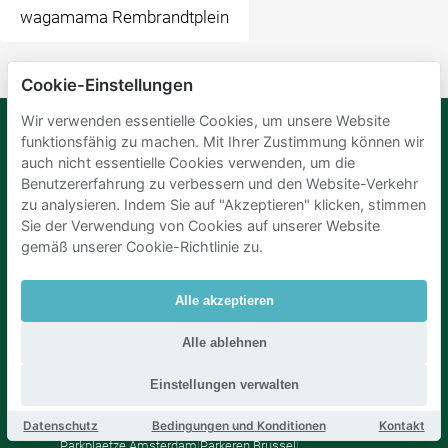
wagamama Rembrandtplein
Cookie-Einstellungen
Wir verwenden essentielle Cookies, um unsere Website
funktionsfähig zu machen. Mit Ihrer Zustimmung können wir
auch nicht essentielle Cookies verwenden, um die
Mobypark
Sprache
Benutzererfahrung zu verbessern und den Website-Verkehr
B.V.
Deutsch
zu analysieren. Indem Sie auf "Akzeptieren" klicken, stimmen
Englisch
Sie der Verwendung von Cookies auf unserer Website
Spanisch
gemäß unserer Cookie-Richtlinie zu.
Französisch
Italienisch
Niederländisch
Alle akzeptieren
Alle ablehnen
Einstellungen verwalten
Datenschutz
Bedingungen und Konditionen
Kontakt
Parkplaetze Amsterdam
|
Parkeren Brussel
|