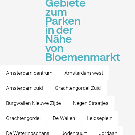
Gebiete
zum
Parken
in der
Nähe
von
Bloemenmarkt
Amsterdam centrum
Amsterdam west
Amsterdam zuid
Grachtengordel-Zuid
Burgwallen Nieuwe Zijde
Negen Straatjes
Grachtengordel
De Wallen
Leidseplein
De Weteringschans
Jodenbuurt
Jordaan