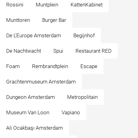
Rossini
Muntplein
KattenKabinet
Munttoren
Burger Bar
De L'Europe Amsterdam
Begijnhof
De Nachtwacht
Spui
Restaurant RED
Foam
Rembrandtplein
Escape
Grachtenmuseum Amsterdam
Dungeon Amsterdam
Metropolitain
Museum Van Loon
Vapiano
Ali Ocakbaşı Amsterdam