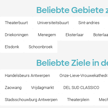
Beliebte Gebiete 
Theaterbuurt
Universiteitsbuurt
Sint-andries
Driekoningen
Menegem
Eksterlaar
Boterlaa
Elsdonk
Schoonbroek
Beliebte Ziele in
Handelsbeurs Antwerpen
Onze-Lieve-Vrouwekathedr
Zaowang
Vrijdagmarkt
DEL SUD CLASSICO
Stadsschouwburg Antwerpen
Theaterplein
Mech