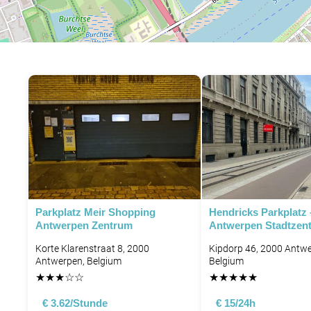
Parkplatz Meir Shopping
Hendricks Parkplatz 
Antwerpen Zentrum
Antwerpen Stadtzen
Korte Klarenstraat 8, 2000
Kipdorp 46, 2000 Antwe
Antwerpen, Belgium
Belgium
★
★
★
☆
☆
★
★
★
★
★
€ 3.62/Stunde
€ 15/24h