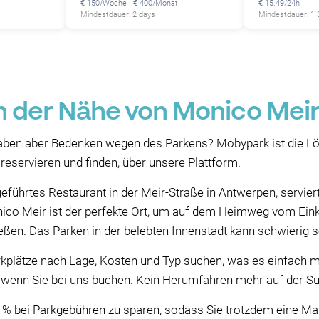
€ 150/Woche · € 400/Monat
€ 15.49/24h
Mindestdauer: 2 days
Mindestdauer: 1
in der Nähe von Monico Mei
aben aber Bedenken wegen des Parkens? Mobypark ist die Lö
reservieren und finden, über unsere Plattform.
eführtes Restaurant in der Meir-Straße in Antwerpen, servier
co Meir ist der perfekte Ort, um auf dem Heimweg vom Einka
ßen. Das Parken in der belebten Innenstadt kann schwierig s
kplätze nach Lage, Kosten und Typ suchen, was es einfach mac
rt, wenn Sie bei uns buchen. Kein Herumfahren mehr auf der S
0 % bei Parkgebühren zu sparen, sodass Sie trotzdem eine M