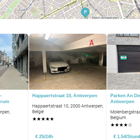
P
P
–
Happaertstraat 10, Antwerpen
Parken An De
P
trum
Antwerpen
Happaertstraat 10, 2000 Antwerpen,
België
rpen,
Molenbergstraa
Belgium
★
★
★
★
★
★
★
★
★
☆
€ 25/24h
€ 1.54/Stun