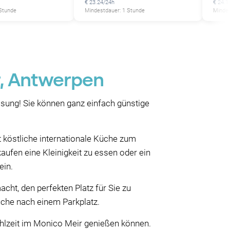
€ 23.24/24h
€ 24.1
 Stunde
Mindestdauer: 1 Stunde
Mindes
r, Antwerpen
sung! Sie können ganz einfach günstige
t köstliche internationale Küche zum
ufen eine Kleinigkeit zu essen oder ein
ein.
ht, den perfekten Platz für Sie zu
uche nach einem Parkplatz.
ahlzeit im Monico Meir genießen können.