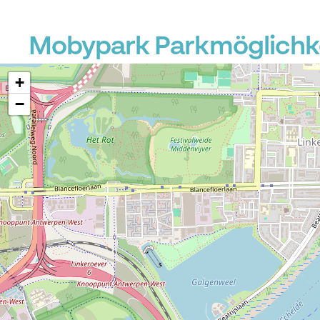
Mobypark Parkmöglichke
+
−