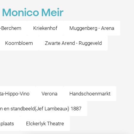
n Monico Meir
-Berchem
Kriekenhof
Muggenberg - Arena
Koornbloem
Zwarte Arend - Ruggeveld
ta-Hippo-Vino
Verona
Handschoenmarkt
in en standbeeld(Jef Lambeaux) 1887
splaats
Elckerlyk Theatre