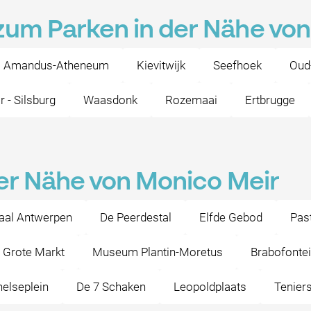
zum Parken in der Nähe vo
Amandus-Atheneum
Kievitwijk
Seefhoek
Oud
r - Silsburg
Waasdonk
Rozemaai
Ertbrugge
 der Nähe von Monico Meir
aal Antwerpen
De Peerdestal
Elfde Gebod
Pas
Grote Markt
Museum Plantin-Moretus
Brabofonte
elseplein
De 7 Schaken
Leopoldplaats
Tenier