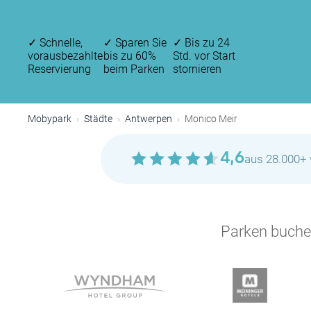
✓
Schnelle,
✓
Sparen Sie
✓
Bis zu 24
vorausbezahlte
bis zu 60%
Std. vor Start
Reservierung
beim Parken
stornieren
Mobypark
Städte
Antwerpen
Monico Meir
4,6
aus 28.000+ 
Parken buchen