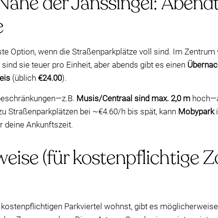
Nähe der Janssingel: Abendt
e
ste Option, wenn die Straßenparkplätze voll sind. Im Zentru
 sind sie teuer pro Einheit, aber abends gibt es einen
Übernach
eis
(üblich
€24.00
).
beschränkungen—z.B.
Musis/Centraal sind max. 2,0 m
hoch—al
zu Straßenparkplätzen bei ~€4.60/h bis spät, kann
Mobypark
i
ür deine Ankunftszeit.
ise (für kostenpflichtige 
kostenpflichtigen Parkviertel wohnst, gibt es möglicherweis