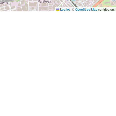
Leaflet
|
©
OpenStreetMap
contributors