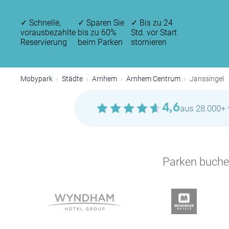
✓
Schnelle,
✓
Sparen Sie
✓
Bis zu 24
vorausbezahlte
bis zu 60%
Std. vor Start
Reservierung
beim Parken
stornieren
Mobypark
Städte
Arnhem
Arnhem Centrum
Janssingel
4,6
aus 28.000+ 
Parken buchen