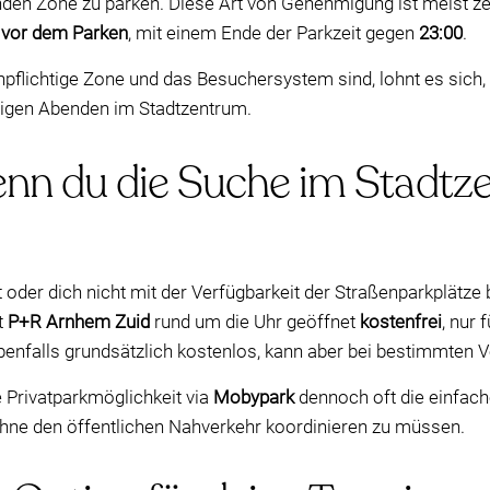
enden Zone zu parken. Diese Art von Genehmigung ist meist z
g vor dem Parken
, mit einem Ende der Parkzeit gegen
23:00
.
enpflichtige Zone und das Besuchersystem sind, lohnt es sich
igen Abenden im Stadtzentrum.
nn du die Suche im Stadtz
oder dich nicht mit der Verfügbarkeit der Straßenparkplätze
t
P+R Arnhem Zuid
rund um die Uhr geöffnet
kostenfrei
, nur 
benfalls grundsätzlich kostenlos, kann aber bei bestimmten 
e Privatparkmöglichkeit via
Mobypark
dennoch oft die einfac
hne den öffentlichen Nahverkehr koordinieren zu müssen.