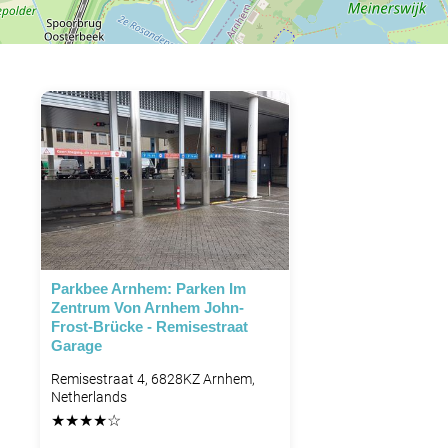
Parkbee Arnhem: Parken Im
Zentrum Von Arnhem John-
Frost-Brücke - Remisestraat
Garage
Remisestraat 4, 6828KZ Arnhem,
Netherlands
★
★
★
★
☆