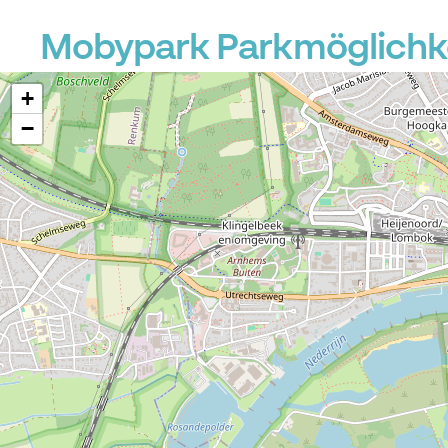
Mobypark Parkmöglichke
+
−