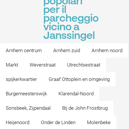
popolari
per il
parcheggio
vicino a
Janssingel
Arnhem centrum
Arnhem zuid
Arnhem noord
Markt
Weverstraat
Utrechtsestraat
spijkerkwartier
Graaf Ottoplein en omgeving
Burgemeesterswijk
Klarendal-Noord
Sonsbeek, Zijpendaal
Bij de John Frostbrug
Heijenoord
Onder de Linden
Molenbeke