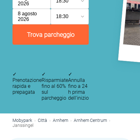
18:30
2026
8 agosto
18:30
2026
Trova parcheggio
✓
✓
✓
Prenotazione
Risparmiate
Annulla
rapida e
fino al 60%
fino a 24
prepagata
sul
h prima
parcheggio
dell’inizio
Mobypark
Città
Arnhem
Arnhem Centrum
Janssingel