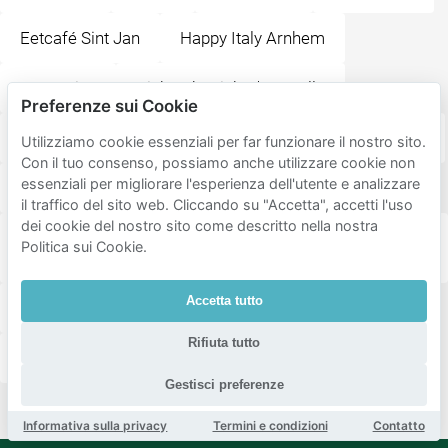
Eetcafé Sint Jan
Happy Italy Arnhem
Luxor Live
Irish Pub Mick O'Connells
Preferenze sui Cookie
La Cubanita Arnhem
Restaurant De Beren Arnhem
Utilizziamo cookie essenziali per far funzionare il nostro sito.
Con il tuo consenso, possiamo anche utilizzare cookie non
essenziali per migliorare l'esperienza dell'utente e analizzare
Café Arnhem
Willemsplein
il traffico del sito web. Cliccando su "Accetta", accetti l'uso
dei cookie del nostro sito come descritto nella nostra
Ramblas All You Can Eat Tapas & Grill Restaurant
Politica sui Cookie.
Arnhem
Accetta tutto
Grieks Restaurant Rhodos
Cafe de schoof
Rifiuta tutto
Korenmarkt
Gestisci preferenze
Informativa sulla privacy
Termini e condizioni
Contatto