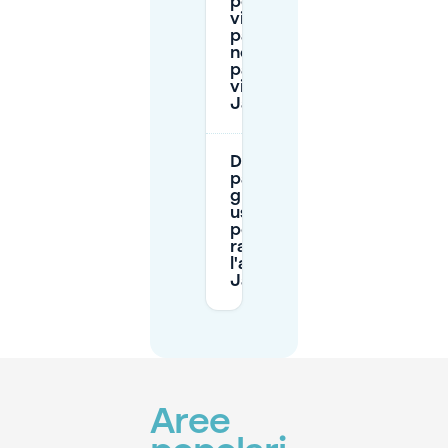
per i
visitatori per
parcheggiare
nelle zone a
pagamento
vicino a
Janssingel?
Dove posso
parcheggiare
gratuitamente
usando P+R
per
raggiungere
l'area di
Janssingel?
Aree