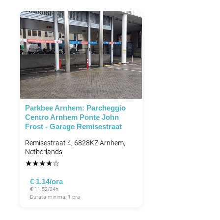
Parkbee Arnhem: Parcheggio
Centro Arnhem Ponte John
Frost - Garage Remisestraat
Remisestraat 4, 6828KZ Arnhem,
Netherlands
★
★
★
★
☆
€ 1.14/ora
€ 11.52/24h
Durata minima: 1 ora