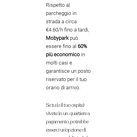
Rispetto al
parcheggio in
strada a circa
€4.60/h fino a tardi,
Mobypark
può
essere fino al
60%
più economico
in
molti casi e
garantisce un posto
riservato per il tuo
orario di arrivo.
Se tu (o il tuo ospite)
vivete in un quartiere a
pagamento, potrebbe
esserci un’opzione di