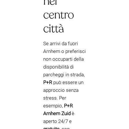
nel
centro
città
Se arrivi da fuori
Arnhem o preferisci
non occuparti della
disponibilità di
parcheggi in strada,
P+R
può essere un
approccio senza
stress. Per
esempio,
P+R
Arnhem Zuid
è
aperto 24/7 e