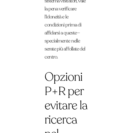
sistema visitatori, vale
la pena verificare
l’idoneità e le
condizioni prima di
affidarsi a queste—
specialmente nelle
serate più affollate del
centro.
Opzioni
P+R per
evitare la
ricerca