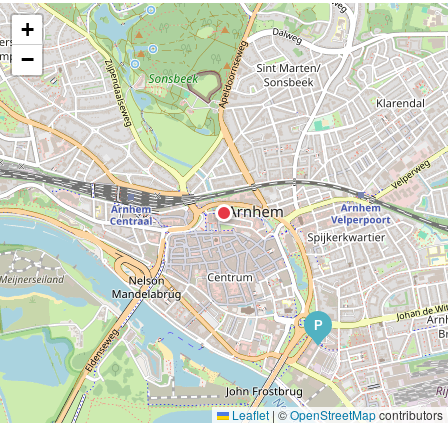
+
−
P
Leaflet
|
©
OpenStreetMap
contributors