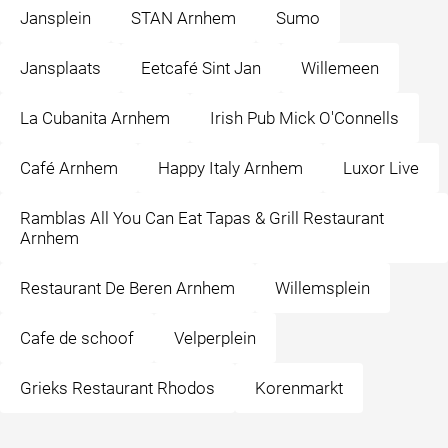
Jansplein
STAN Arnhem
Sumo
Jansplaats
Eetcafé Sint Jan
Willemeen
La Cubanita Arnhem
Irish Pub Mick O'Connells
Café Arnhem
Happy Italy Arnhem
Luxor Live
Ramblas All You Can Eat Tapas & Grill Restaurant
Arnhem
Restaurant De Beren Arnhem
Willemsplein
Cafe de schoof
Velperplein
Grieks Restaurant Rhodos
Korenmarkt