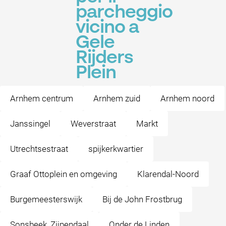
parcheggio
vicino a
Gele
Rijders
Plein
Arnhem centrum
Arnhem zuid
Arnhem noord
Janssingel
Weverstraat
Markt
Utrechtsestraat
spijkerkwartier
Graaf Ottoplein en omgeving
Klarendal-Noord
Burgemeesterswijk
Bij de John Frostbrug
Sonsbeek, Zijpendaal
Onder de Linden