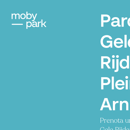
Par
Gel
Rij
Plei
Ar
Prenota u
Gele Rijde