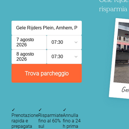
risparmia
7 agosto
07:30
2026
8 agosto
07:30
2026
Trova parcheggio
Gel
✓
✓
✓
Prenotazione
Risparmiate
Annulla
rapida e
fino al 60%
fino a 24
prepagata
sul
h prima