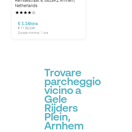
Remisestraat 4, 6828KZ Arnhem,
Netherlands
★
★
★
★
☆
€ 1.14/ora
€ 11.52/24h
Durata minima: 1 ora
Trovare
parcheggio
vicino a
Gele
Rijders
Plein,
Arnhem