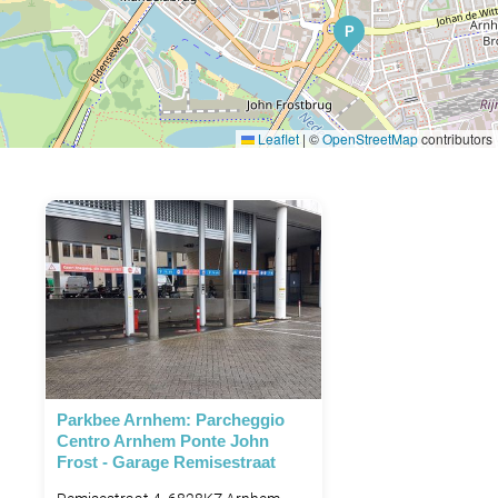
P
Leaflet
|
©
OpenStreetMap
contributors
Parkbee Arnhem: Parcheggio
Centro Arnhem Ponte John
Frost - Garage Remisestraat