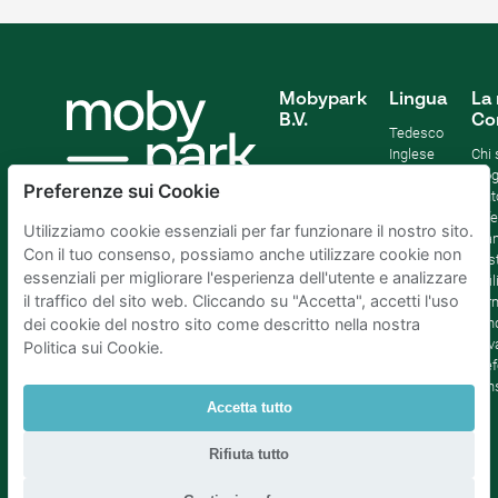
Mobypark
Lingua
La 
B.V.
Co
Tedesco
Inglese
Chi
Spagnolo
Blo
Preferenze sui Cookie
Francia
Aiut
Italian
Offe
Utilizziamo cookie essenziali per far funzionare il nostro sito.
Olandese
Sta
Con il tuo consenso, possiamo anche utilizzare cookie non
Sost
essenziali per migliorare l'esperienza dell'utente e analizzare
Affil
il traffico del sito web. Cliccando su "Accetta", accetti l'uso
Term
cond
dei cookie del nostro sito come descritto nella nostra
Priv
Politica sui Cookie.
Pref
con
Accetta tutto
Parcheggio Amsterdam
|
Parcheggio Rotterdam
|
Rifiuta tutto
Parcheggio L'Aia
|
Parcheggio Bruxelles
|
Parcheggio Parigi
|
Parcheggio Utrecht