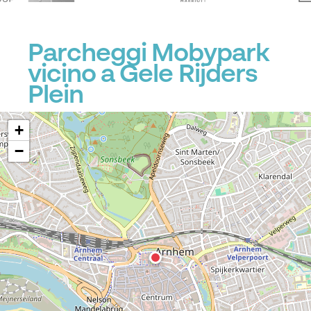
Parcheggi Mobypark
vicino a Gele Rijders
Plein
+
−