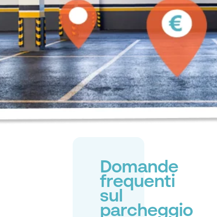
Domande
frequenti
sul
parcheggio