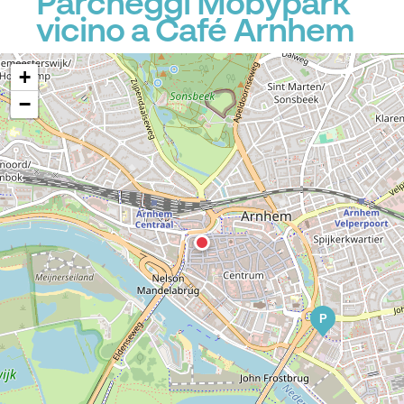
Parcheggi Mobypark
vicino a Café Arnhem
+
−
P