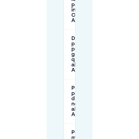
parcheggio
intorno al
Café
Arnhem?
Dove posso
parcheggiare
per un posto
garantito
quando vado
al Café
Arnhem?
Posso
parcheggiare
durante la
notte vicino
al Café
Arnhem?
Posso
modificare o