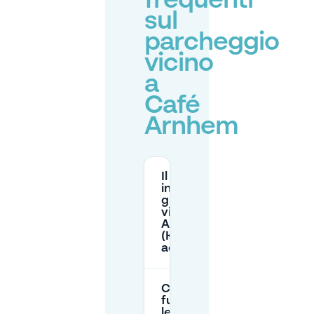
frequenti
sul
parcheggio
vicino
a
Café
Arnhem
Il parcheggio
in strada è
gratuito
vicino al Café
Arnhem
(Korenmarkt)
ad Arnhem?
Come
funzionano
le zone di