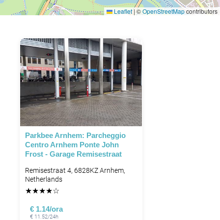
Leaflet
|
©
OpenStreetMap
contributors
Parkbee Arnhem: Parcheggio
Centro Arnhem Ponte John
Frost - Garage Remisestraat
Remisestraat 4, 6828KZ Arnhem,
Netherlands
★
★
★
★
☆
€ 1.14/ora
€ 11.52/24h