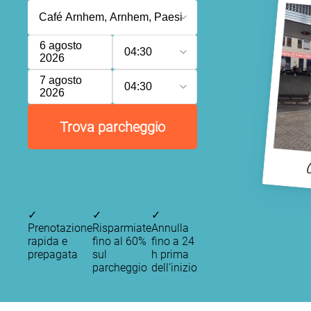
6 agosto
04:30
2026
7 agosto
04:30
2026
Trova parcheggio
✓
✓
✓
Prenotazione
Risparmiate
Annulla
rapida e
fino al 60%
fino a 24
prepagata
sul
h prima
parcheggio
dell’inizio