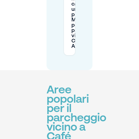
cancellare
una
prenotazione
Mobypark
per il
parcheggio
vicino al
Café
Arnhem?
Aree
popolari
per il
parcheggio
vicino a
Café