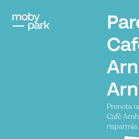
Par
Caf
Arn
Ar
Prenota u
Café Arn
risparmia