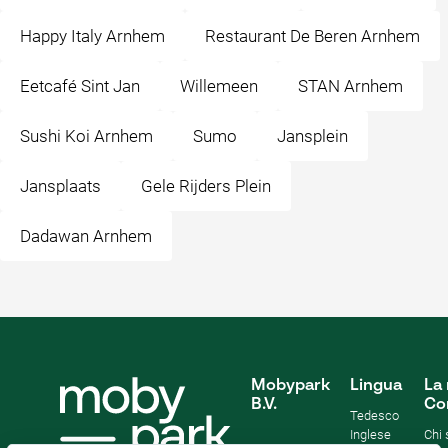
Happy Italy Arnhem
Restaurant De Beren Arnhem
Eetcafé Sint Jan
Willemeen
STAN Arnhem
Sushi Koi Arnhem
Sumo
Jansplein
Jansplaats
Gele Rijders Plein
Dadawan Arnhem
Mobypark
Lingua
La 
B.V.
Co
Tedesco
Inglese
Chi