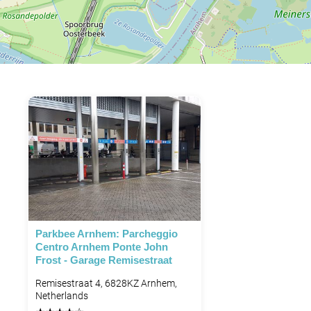
Parkbee Arnhem: Parcheggio
Centro Arnhem Ponte John
Frost - Garage Remisestraat
Remisestraat 4, 6828KZ Arnhem,
Netherlands