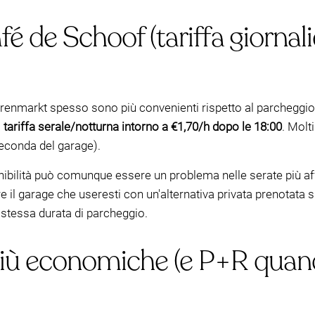
é de Schoof (tariffa giornal
orenmarkt spesso sono più convenienti rispetto al parcheggio i
a
tariffa serale/notturna intorno a €1,70/h dopo le 18:00
. Molt
seconda del garage).
nibilità può comunque essere un problema nelle serate più affo
are il garage che useresti con un'alternativa privata prenot
 stessa durata di parcheggio.
più economiche (e P+R quand