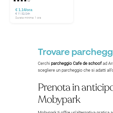
★
★
★
★
☆
€ 1.14/ora
€ 11.52/24h
Durata minima: 1 ora
Trovare parcheggi
Cerchi
parcheggio Cafe de schoof
ad Arn
scegliere un parcheggio che si adatti al
Prenota in anticip
Mobypark
Mobypark ti offre un'alternativa pratica a