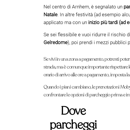
Nel centro di Arnhem, è segnalato un
pa
Natale
. In altre festività (ad esempio 
applicato ma con un
inizio più tardi (ad
Se sei flessibile e vuoi ridurre il rischi
Gelredome
), poi prendi i mezzi pubblici p
Se vivi in una zona a pagamento, potresti poter
strada, ma è comunque importante rispettare le r
orario di arrivo alle ore a pagamento, imposta la
Quando i piani cambiano, le prenotazioni Mobyp
confrontare le opzioni di parcheggio prima e i
Dove
parcheggi