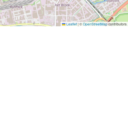
Leaflet
|
©
OpenStreetMap
contributors