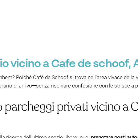
o vicino a Cafe de schoof,
hem? Poiché Café de Schoof si trova nell'area vivace della vi
l'orario di arrivo—senza rischiare confusione con le strisce a
o parcheggi privati vicino a
lla ricerca dell'ultimo spazio libero: puoi
prenotare posti auto 