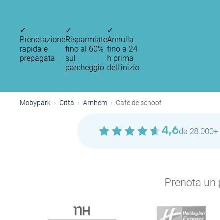
✓
✓
✓
Prenotazione
Risparmiate
Annulla
rapida e
fino al 60%
fino a 24
prepagata
sul
h prima
parcheggio
dell’inizio
Mobypark
Città
Arnhem
Cafe de schoof
4,6
da 28.000+ 
Prenota un p