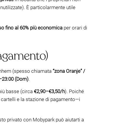
inutilizzate). È particolarmente utile
o fino al 60% più economica
per orari di
pagamento)
Arnhem (spesso chiamata
“zona Oranje” /
–23:00 (Dom)
.
 più basse (circa
€2,90–€3,50/h
). Poiché
i cartelli e la stazione di pagamento—i
osto privato con Mobypark può aiutarti a