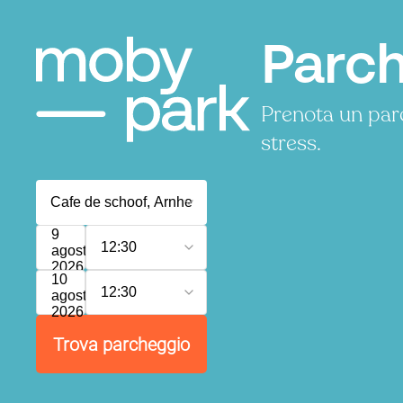
Parch
Prenota un par
stress.
9
12:30
agosto
2026
10
12:30
agosto
2026
Trova parcheggio