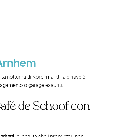
 Arnhem
ta notturna di Korenmarkt, la chiave è
 pagamento o garage esauriti.
 Café de Schoof con
privati
in località che i proprietari non