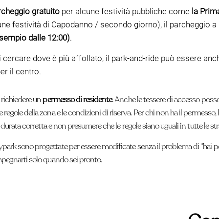
rcheggio gratuito
per alcune festività pubbliche come
la Prim
alcune festività di Capodanno / secondo giorno), il parchegg
 esempio dalle 12:00)
.
o di cercare dove è più affollato, il park-and-ride può essere 
er il centro.
 richiedere un
permesso di residente
. Anche le tessere di accesso poss
egole della zona e le condizioni di riserva. Per chi non ha il permesso, 
 durata corretta e non presumere che le regole siano uguali in tutte le st
ark sono progettate per essere modificate senza il problema di “hai per
mpegnarti solo quando sei pronto.