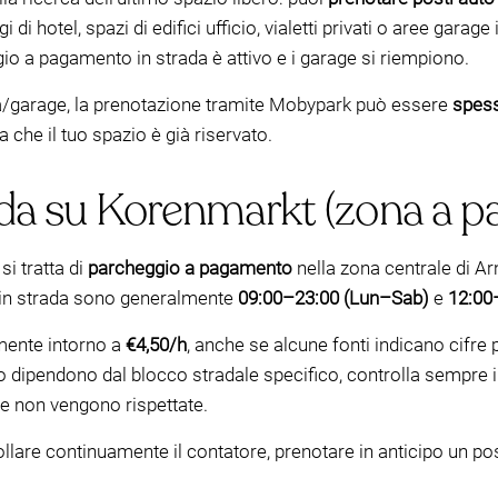
hotel, spazi di edifici ufficio, vialetti privati o aree garage 
o a pagamento in strada è attivo e i garage si riempiono.
da/garage, la prenotazione tramite Mobypark può essere
spess
 che il tuo spazio è già riservato.
ada su Korenmarkt (zona a 
si tratta di
parcheggio a pagamento
nella zona centrale di 
o in strada sono generalmente
09:00–23:00 (Lun–Sab)
e
12:00
mente intorno a
€4,50/h
, anche se alcune fonti indicano cifre
empo dipendono dal blocco stradale specifico, controlla sempre 
le non vengono rispettate.
ollare continuamente il contatore, prenotare in anticipo un p