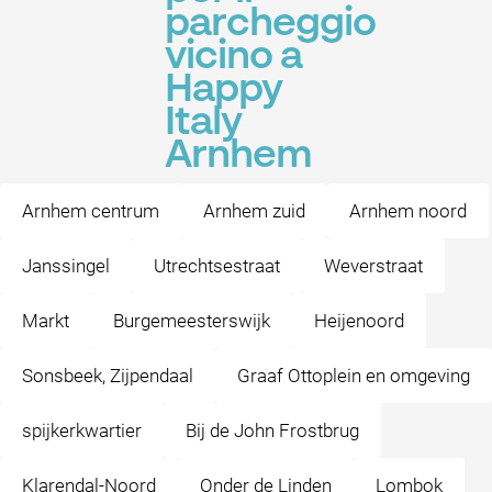
parcheggio
vicino a
Happy
Italy
Arnhem
Arnhem centrum
Arnhem zuid
Arnhem noord
Janssingel
Utrechtsestraat
Weverstraat
Markt
Burgemeesterswijk
Heijenoord
Sonsbeek, Zijpendaal
Graaf Ottoplein en omgeving
spijkerkwartier
Bij de John Frostbrug
Klarendal-Noord
Onder de Linden
Lombok