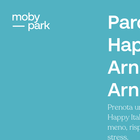
Par
Hap
Arn
Ar
Prenota u
Happy Ita
meno, ris
stress.