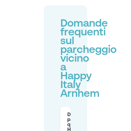
Domande
frequenti
sul
parcheggio
vicino
a
Happy
Italy
Arnhem
Dove posso
parcheggiare
quando visito
Happy Italy