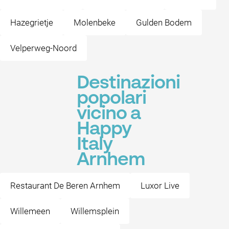
Hazegrietje
Molenbeke
Gulden Bodem
Velperweg-Noord
Destinazioni
popolari
vicino a
Happy
Italy
Arnhem
Restaurant De Beren Arnhem
Luxor Live
Willemeen
Willemsplein