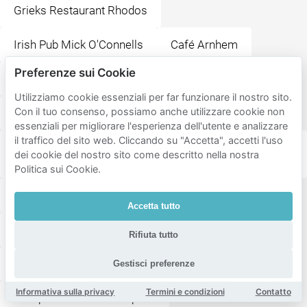
Grieks Restaurant Rhodos
Irish Pub Mick O'Connells
Café Arnhem
Preferenze sui Cookie
STAN Arnhem
Cafe de schoof
Utilizziamo cookie essenziali per far funzionare il nostro sito.
Con il tuo consenso, possiamo anche utilizzare cookie non
Vlees & CO Arnhem
essenziali per migliorare l'esperienza dell'utente e analizzare
il traffico del sito web. Cliccando su "Accetta", accetti l'uso
Ramblas All You Can Eat Tapas & Grill Restaurant
dei cookie del nostro sito come descritto nella nostra
Arnhem
Politica sui Cookie.
La Cubanita Arnhem
Sushi Koi Arnhem
Accetta tutto
Eetcafé Sint Jan
Arnhem Centraal
Rifiuta tutto
Korenmarkt
Gele Rijders Plein
Sumo
Gestisci preferenze
Informativa sulla privacy
Termini e condizioni
Contatto
Jansplein
Stationsplein