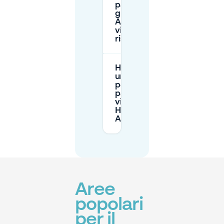
parcheggiare
gratis ad
Arnhem
vicino al
ristorante?
Ho bisogno di
un permesso
per
parcheggiare
vicino a
Happy Italy
Arnhem?
Aree
popolari
per il