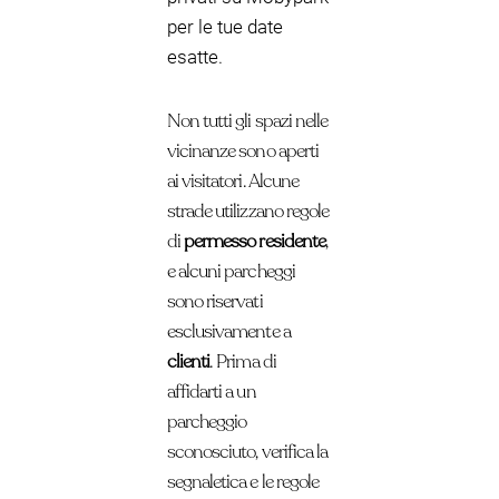
per le tue date
esatte.
Non tutti gli spazi nelle
vicinanze sono aperti
ai visitatori. Alcune
strade utilizzano regole
di
permesso residente
,
e alcuni parcheggi
sono riservati
esclusivamente a
clienti
. Prima di
affidarti a un
parcheggio
sconosciuto, verifica la
segnaletica e le regole