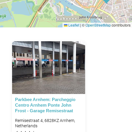
Leaflet
|
©
OpenStreetMap
contributors
Parkbee Arnhem: Parcheggio
Centro Arnhem Ponte John
Frost - Garage Remisestraat
Remisestraat 4, 6828KZ Arnhem,
Netherlands