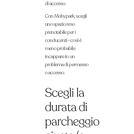
di accesso.
Con Mobypark, scegli
uno spazio reso
prenotabile per i
conducenti—così è
meno probabile
incappare in un
problema di permesso
o accesso.
Scegli la
durata di
parcheggio