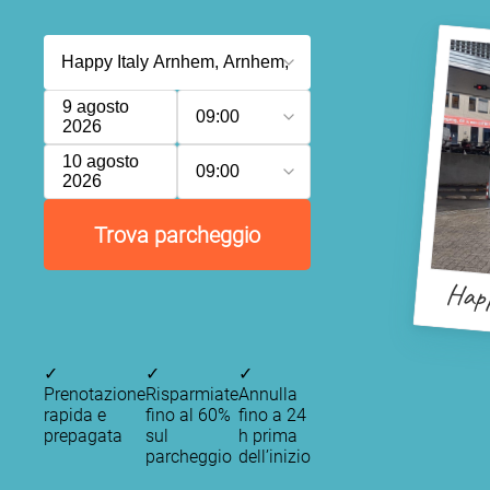
9 agosto
09:00
2026
10 agosto
09:00
2026
Trova parcheggio
Happ
✓
✓
✓
Prenotazione
Risparmiate
Annulla
rapida e
fino al 60%
fino a 24
prepagata
sul
h prima
parcheggio
dell’inizio