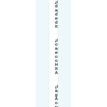
¿Qué horarios
de
aparcamiento
de pago debo
esperar cerca
de Happy
Italy Arnhem?
¿Cuánto
cuesta
aparcar
en la
calle
cerca de
Happy
Italy
Arnhem?
¿Puedo
aparcar
gratis en
Arnhem
cerca del