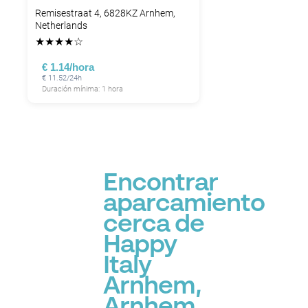
Remisestraat 4, 6828KZ Arnhem,
Netherlands
★
★
★
★
☆
€ 1.14/hora
€ 11.52/24h
Duración mínima: 1 hora
Encontrar
aparcamiento
cerca de
Happy
Italy
Arnhem,
Arnhem