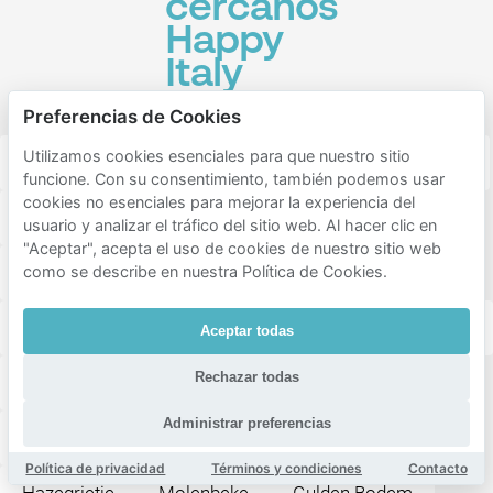
cercanos
Happy
Italy
Arnhem
Preferencias de Cookies
Utilizamos cookies esenciales para que nuestro sitio
Arnhem centrum
Arnhem zuid
Arnhem noord
funcione. Con su consentimiento, también podemos usar
cookies no esenciales para mejorar la experiencia del
Janssingel
Utrechtsestraat
Weverstraat
usuario y analizar el tráfico del sitio web. Al hacer clic en
"Aceptar", acepta el uso de cookies de nuestro sitio web
Markt
Burgemeesterswijk
Heijenoord
como se describe en nuestra Política de Cookies.
Sonsbeek, Zijpendaal
Graaf Ottoplein en omgeving
Aceptar todas
Rechazar todas
spijkerkwartier
Bij de John Frostbrug
Administrar preferencias
Klarendal-Noord
Onder de Linden
Lombok
Política de privacidad
Términos y condiciones
Contacto