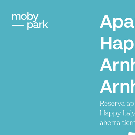
Apa
Happ
Arn
Arn
Reserva ap
Happy Ital
ahorra tiem