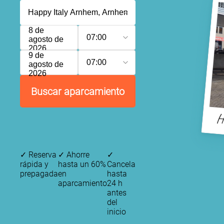
8 de
07:00
agosto de
2026
9 de
07:00
agosto de
2026
Buscar aparcamiento
H
✓
Reserva
✓
Ahorre
✓
rápida y
hasta un 60%
Cancela
prepagada
en
hasta
aparcamiento
24 h
antes
del
inicio