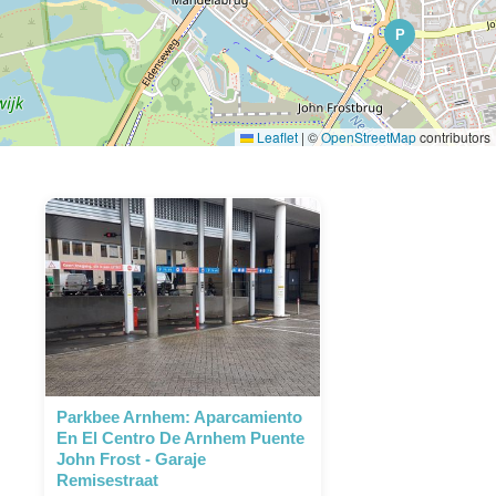
P
Leaflet
|
©
OpenStreetMap
contributors
Parkbee Arnhem: Aparcamiento
En El Centro De Arnhem Puente
John Frost - Garaje
Remisestraat