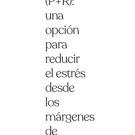
(P+R):
una
opción
para
reducir
el estrés
desde
los
márgenes
de