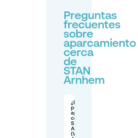
Preguntas
frecuentes
sobre
aparcamiento
cerca
de
STAN
Arnhem
¿Dónde
puedo
aparcar
cerca de
STAN
Arnhem
(Willemsplein