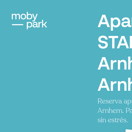
Apa
STA
Arn
Arn
Reserva ap
Arnhem. Pa
sin estrés.