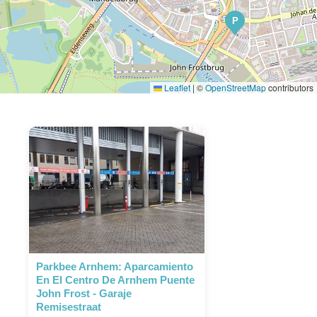
P
Leaflet
|
©
OpenStreetMap
contributors
Parkbee Arnhem: Aparcamiento
En El Centro De Arnhem Puente
John Frost - Garaje
Remisestraat