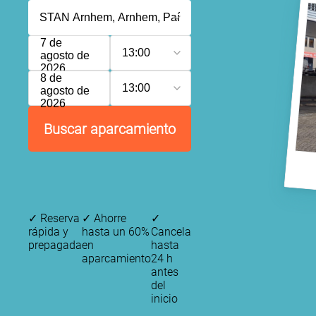
7 de
13:00
agosto de
2026
8 de
13:00
agosto de
2026
Buscar aparcamiento
✓
Reserva
✓
Ahorre
✓
rápida y
hasta un 60%
Cancela
prepagada
en
hasta
aparcamiento
24 h
antes
del
inicio