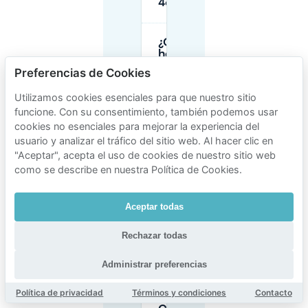
46)?
¿Cuáles son los
horarios de
estacionamiento
Preferencias de Cookies
en la calle de
pago alrededor
Utilizamos cookies esenciales para que nuestro sitio
de Willemsplein
funcione. Con su consentimiento, también podemos usar
(zona de STAN
Arnhem)?
cookies no esenciales para mejorar la experiencia del
usuario y analizar el tráfico del sitio web. Al hacer clic en
"Aceptar", acepta el uso de cookies de nuestro sitio web
¿Es gratuito el
como se describe en nuestra Política de Cookies.
estacionamiento
en la calle
durante la noche
Aceptar todas
cerca de STAN
Arnhem?
Rechazar todas
¿Cuánto
Administrar preferencias
cuesta el
aparcamiento
Política de privacidad
Términos y condiciones
Contacto
en el parking