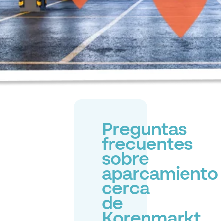
Preguntas
frecuentes
sobre
aparcamiento
cerca
de
Korenmarkt