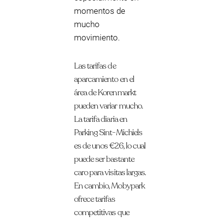
momentos de
mucho
movimiento.
Las tarifas de
aparcamiento en el
área de Korenmarkt
pueden variar mucho.
La tarifa diaria en
Parking Sint-Michiels
es de unos €26, lo cual
puede ser bastante
caro para visitas largas.
En cambio, Mobypark
ofrece tarifas
competitivas que