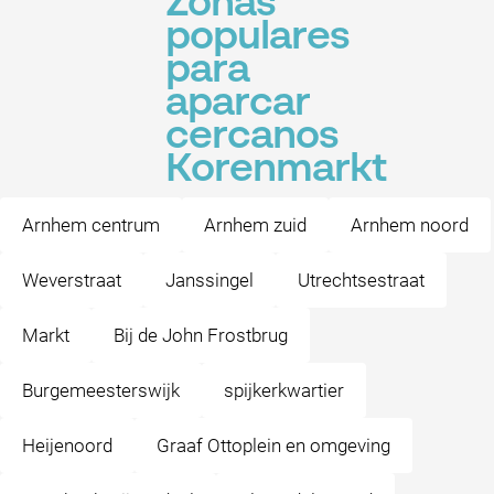
Zonas
populares
para
aparcar
cercanos
Korenmarkt
Arnhem centrum
Arnhem zuid
Arnhem noord
Weverstraat
Janssingel
Utrechtsestraat
Markt
Bij de John Frostbrug
Burgemeesterswijk
spijkerkwartier
Heijenoord
Graaf Ottoplein en omgeving