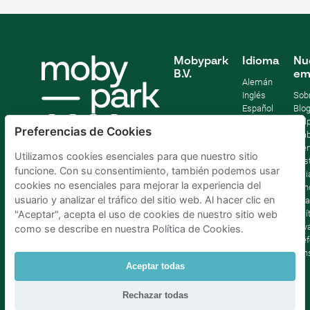
Mobypark
Idioma
Nu
B.V.
em
Alemán
Inglés
Sob
Español
Blo
Francia
Help
Preferencias de Cookies
Italiano
Tra
Holandés
Pre
Utilizamos cookies esenciales para que nuestro sitio
Sost
funcione. Con su consentimiento, también podemos usar
Afil
cookies no esenciales para mejorar la experiencia del
Con
usuario y analizar el tráfico del sitio web. Al hacer clic en
lega
Polí
"Aceptar", acepta el uso de cookies de nuestro sitio web
priv
como se describe en nuestra Política de Cookies.
Pref
con
Aceptar todas
Parking Madrid La Latina
|
Parking Madrid Bilbao
|
Rechazar todas
Parking Madrid AtochaPaíses Bajos
|
Parking Amsterdam
|