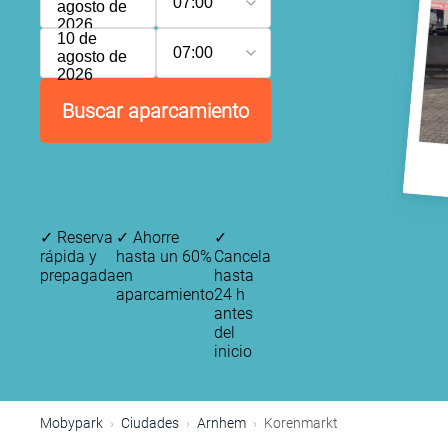
07:00
agosto de
2026
10 de
07:00
agosto de
2026
Buscar aparcamiento
✓
Reserva
✓
Ahorre
✓
rápida y
hasta un 60%
Cancela
prepagada
en
hasta
aparcamiento
24 h
antes
del
inicio
Mobypark
Ciudades
Arnhem
Korenmarkt