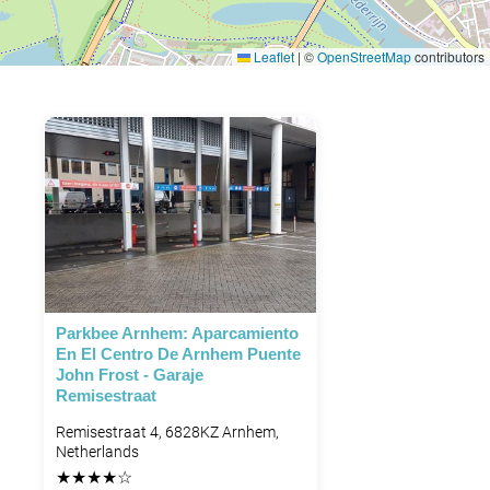
Leaflet
|
©
OpenStreetMap
contributors
Parkbee Arnhem: Aparcamiento
En El Centro De Arnhem Puente
John Frost - Garaje
Remisestraat
Remisestraat 4, 6828KZ Arnhem,
Netherlands
★
★
★
★
☆