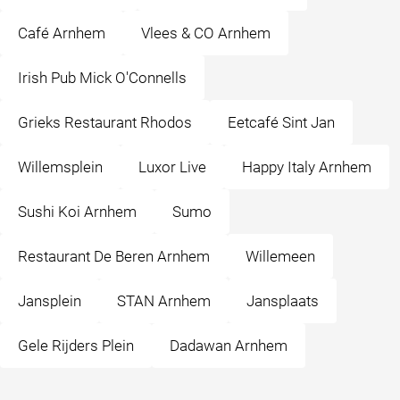
Café Arnhem
Vlees & CO Arnhem
Irish Pub Mick O'Connells
Grieks Restaurant Rhodos
Eetcafé Sint Jan
Willemsplein
Luxor Live
Happy Italy Arnhem
Sushi Koi Arnhem
Sumo
Restaurant De Beren Arnhem
Willemeen
Jansplein
STAN Arnhem
Jansplaats
Gele Rijders Plein
Dadawan Arnhem