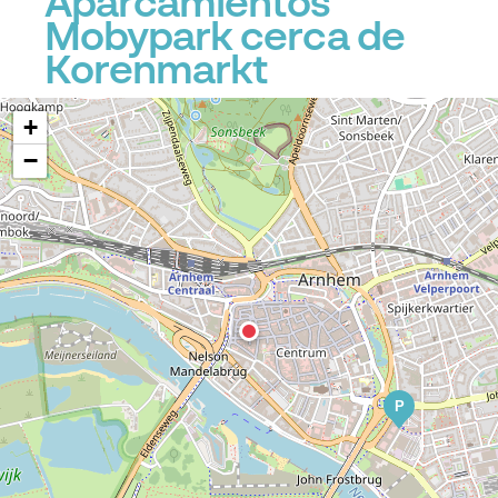
Aparcamientos
Mobypark cerca de
Korenmarkt
+
−
P