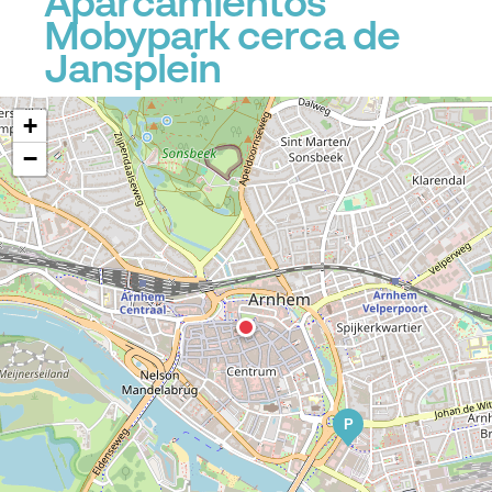
Aparcamientos
Mobypark cerca de
Jansplein
+
−
P