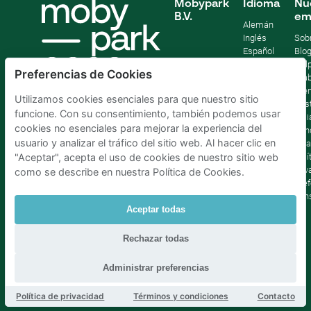
Mobypark
Idioma
Nu
B.V.
em
Alemán
Inglés
Sob
Español
Blo
Francia
Help
Preferencias de Cookies
Italiano
Tra
Holandés
Pre
Utilizamos cookies esenciales para que nuestro sitio
Sost
funcione. Con su consentimiento, también podemos usar
Afil
cookies no esenciales para mejorar la experiencia del
Con
usuario y analizar el tráfico del sitio web. Al hacer clic en
lega
Polí
"Aceptar", acepta el uso de cookies de nuestro sitio web
priv
como se describe en nuestra Política de Cookies.
Pref
con
Aceptar todas
Parking Madrid La Latina
|
Parking Madrid Bilbao
|
Rechazar todas
Parking Madrid AtochaPaíses Bajos
|
Parking Amsterdam
|
Parking Bruselas
|
Parking La Haya
Administrar preferencias
Política de privacidad
Términos y condiciones
Contacto