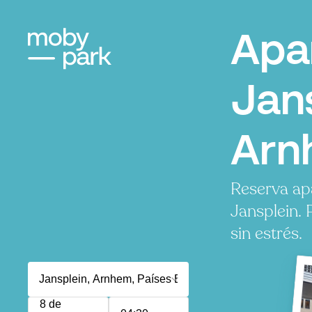
Apa
Jans
Arn
Reserva ap
Jansplein.
sin estrés.
8 de