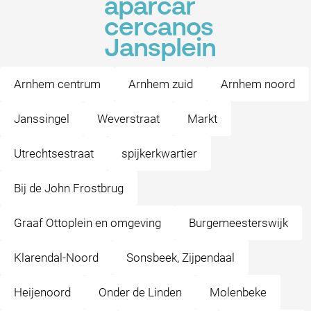
aparcar
cercanos
Jansplein
Arnhem centrum
Arnhem zuid
Arnhem noord
Janssingel
Weverstraat
Markt
Utrechtsestraat
spijkerkwartier
Bij de John Frostbrug
Graaf Ottoplein en omgeving
Burgemeesterswijk
Klarendal-Noord
Sonsbeek, Zijpendaal
Heijenoord
Onder de Linden
Molenbeke