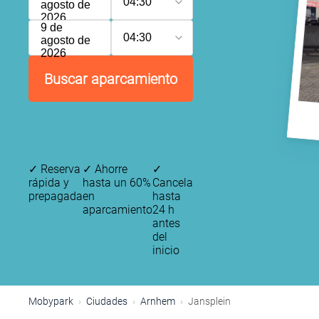
04:30
agosto de
2026
9 de
04:30
agosto de
2026
Buscar aparcamiento
✓
Reserva
✓
Ahorre
✓
rápida y
hasta un 60%
Cancela
prepagada
en
hasta
aparcamiento
24 h
antes
del
inicio
Mobypark
Ciudades
Arnhem
Jansplein