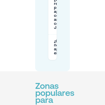
reservar una
plaza de
aparcamiento
con
antelación
cerca de
Jansplein?
¿Qué hago si
no encuentro
aparcamiento
en Jansplein?
Zonas
populares
para