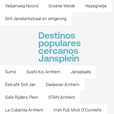
Velperweg-Noord
Groene Weide
Hazegrietje
Sint Janskerkstraat en omgeving
Destinos
populares
cercanos
Jansplein
Sumo
Sushi Koi Arnhem
Jansplaats
Eetcafé Sint Jan
Dadawan Arnhem
Gele Rijders Plein
STAN Arnhem
La Cubanita Arnhem
Irish Pub Mick O'Connells