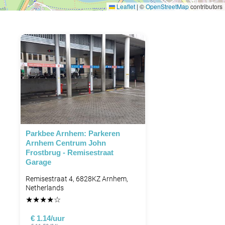
Leaflet
|
©
OpenStreetMap
contributors
Parkbee Arnhem: Parkeren
Arnhem Centrum John
Frostbrug - Remisestraat
Garage
Remisestraat 4, 6828KZ Arnhem,
Netherlands
★
★
★
★
☆
€ 1.14/uur