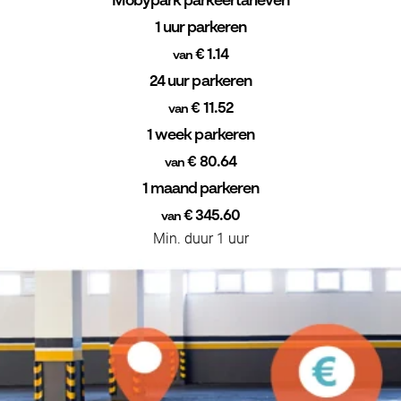
Mobypark parkeertarieven
1 uur parkeren
€ 1.14
van
24 uur parkeren
€ 11.52
van
1 week parkeren
€ 80.64
van
1 maand parkeren
€ 345.60
van
Min. duur 1 uur