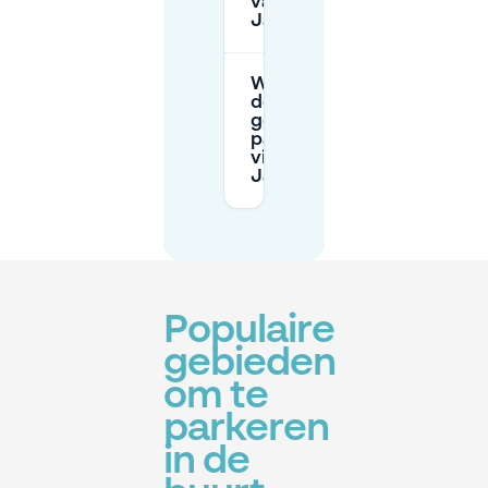
van
Jansplein?
Wat moet ik
doen als ik
geen
parkeerplek
vind bij
Jansplein?
Populaire
gebieden
om te
parkeren
in de