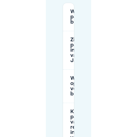
Wat zijn de
parkeerkosten
bij Jansplein?
Zijn er gratis
parkeeropties
in de buurt
van
Jansplein?
Wat zijn de
openingstijden
voor parkeren
bij Jansplein?
Kan ik een
parkeerplek
van tevoren
reserveren
in de buurt