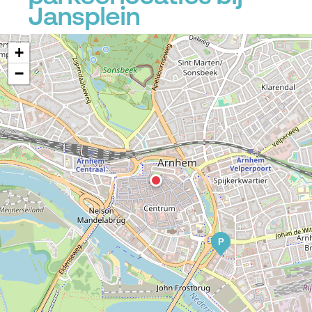
Jansplein
+
−
P