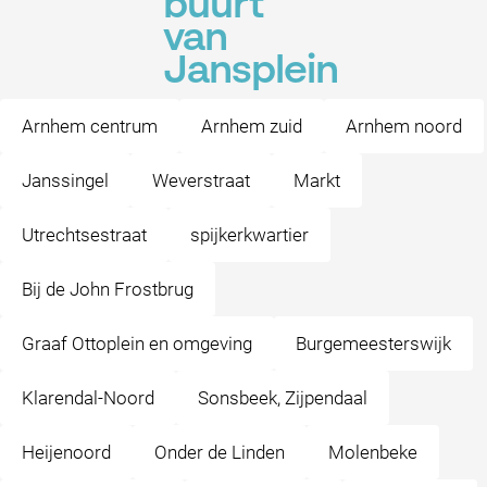
buurt
van
Jansplein
Arnhem centrum
Arnhem zuid
Arnhem noord
Janssingel
Weverstraat
Markt
Utrechtsestraat
spijkerkwartier
Bij de John Frostbrug
Graaf Ottoplein en omgeving
Burgemeesterswijk
Klarendal-Noord
Sonsbeek, Zijpendaal
Heijenoord
Onder de Linden
Molenbeke