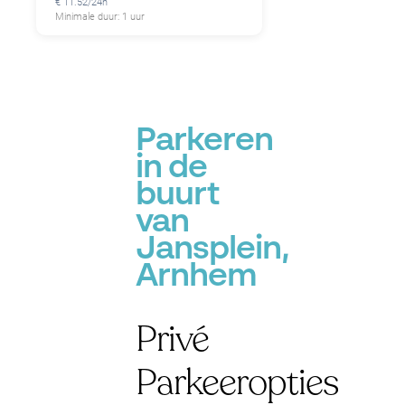
€ 11.52/24h
Minimale duur: 1 uur
Parkeren
in de
buurt
van
Jansplein,
Arnhem
Privé
Parkeeropties