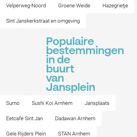
Velperweg-Noord
Groene Weide
Hazegrietje
Sint Janskerkstraat en omgeving
Populaire
bestemmingen
in de
buurt
van
Jansplein
Sumo
Sushi Koi Arnhem
Jansplaats
Eetcafé Sint Jan
Dadawan Arnhem
Gele Rijders Plein
STAN Arnhem