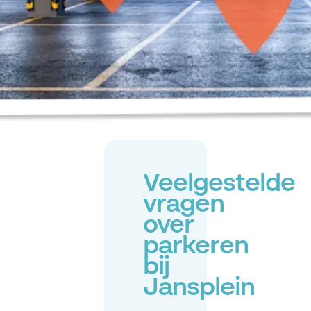
Veelgestelde
vragen
over
parkeren
bij
Jansplein