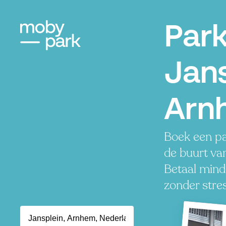
Par
Jans
Arn
Boek een pa
de buurt va
Betaal minde
zonder stres