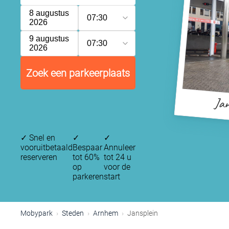
8 augustus
07:30
2026
9 augustus
07:30
2026
Zoek een parkeerplaats
Jan
✓
Snel en
✓
✓
vooruitbetaald
Bespaar
Annuleer
reserveren
tot 60%
tot 24 u
op
voor de
parkeren
start
Mobypark
Steden
Arnhem
Jansplein