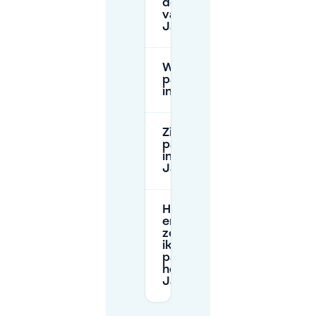
de buurt
van
Jansplaats?
Wat zijn de
parkeerbeperkingen
in de omgeving?
Zijn er
parkeergarages
in de buurt van
Jansplaats?
Hoe kan ik
ervoor
zorgen dat
ik een
parkeerplek
heb bij
Jansplaats?