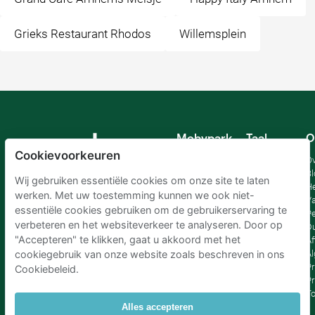
Grieks Restaurant Rhodos
Willemsplein
Mobypark
Taal
O
B.V.
Cookievoorkeuren
Duits
Ov
Engels
Bl
Wij gebruiken essentiële cookies om onze site te laten
Spaans
H
werken. Met uw toestemming kunnen we ook niet-
Frankrijk
Va
essentiële cookies gebruiken om de gebruikerservaring te
Italiaans
Pe
verbeteren en het websiteverkeer te analyseren. Door op
Nederlands
D
"Accepteren" te klikken, gaat u akkoord met het
Af
A
cookiegebruik van onze website zoals beschreven in ons
Pr
Cookiebeleid.
Pr
T
Alles accepteren