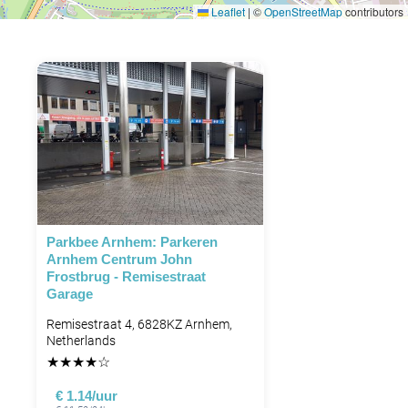
Leaflet
|
©
OpenStreetMap
contributors
Parkbee Arnhem: Parkeren
Arnhem Centrum John
Frostbrug - Remisestraat
Garage
Remisestraat 4, 6828KZ Arnhem,
Netherlands
★
★
★
★
☆
€ 1.14/uur