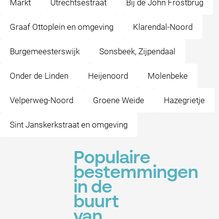
Markt
Utrechtsestraat
Bij de John Frostbrug
Graaf Ottoplein en omgeving
Klarendal-Noord
Burgemeesterswijk
Sonsbeek, Zijpendaal
Onder de Linden
Heijenoord
Molenbeke
Velperweg-Noord
Groene Weide
Hazegrietje
Sint Janskerkstraat en omgeving
Populaire
bestemmingen
in de
buurt
van