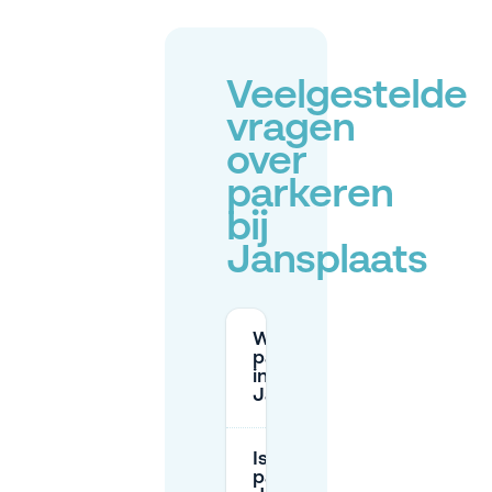
Veelgestelde
vragen
over
parkeren
bij
Jansplaats
Wat zijn de
parkeertarieven
in de buurt van
Jansplaats?
Is er gratis
parkeren in