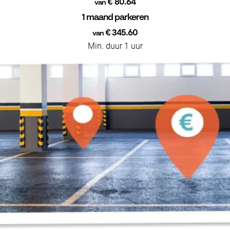
€ 80.64
van
1 maand parkeren
€ 345.60
van
Min. duur 1 uur