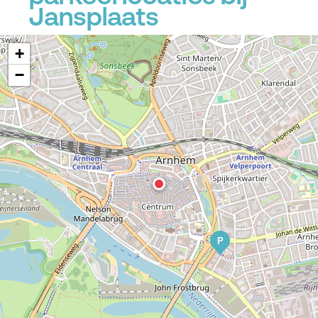
Jansplaats
+
−
P