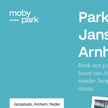
Par
Jans
Arn
Boek een pa
buurt van J
minder, besp
stress.