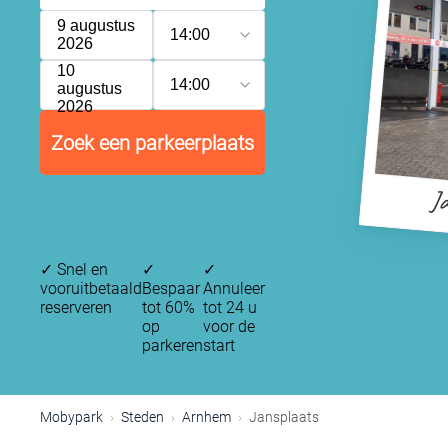
9 augustus
14:00
2026
10
14:00
augustus
2026
Zoek een parkeerplaats
J
✓
Snel en
✓
✓
vooruitbetaald
Bespaar
Annuleer
reserveren
tot 60%
tot 24 u
op
voor de
parkeren
start
Mobypark
Steden
Arnhem
Jansplaats