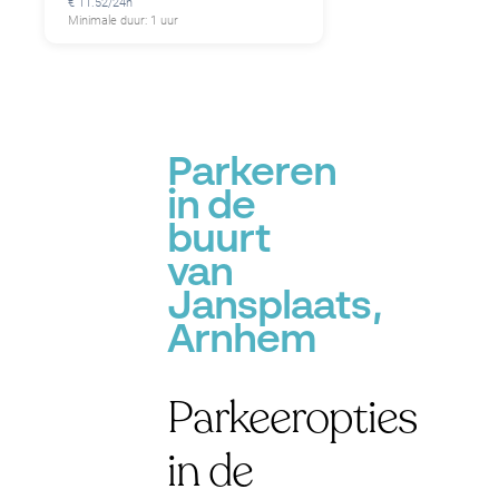
€ 11.52/24h
Minimale duur: 1 uur
Parkeren
in de
buurt
van
Jansplaats,
Arnhem
Parkeeropties
in de