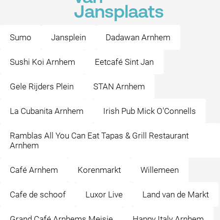
Jansplaats
Sumo
Jansplein
Dadawan Arnhem
Sushi Koi Arnhem
Eetcafé Sint Jan
Gele Rijders Plein
STAN Arnhem
La Cubanita Arnhem
Irish Pub Mick O'Connells
Ramblas All You Can Eat Tapas & Grill Restaurant
Arnhem
Café Arnhem
Korenmarkt
Willemeen
Cafe de schoof
Luxor Live
Land van de Markt
Grand Café Arnhems Meisje
Happy Italy Arnhem