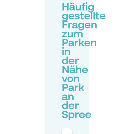
Häufig
gestellte
Fragen
zum
Parken
in
der
Nähe
von
Park
an
der
Spree