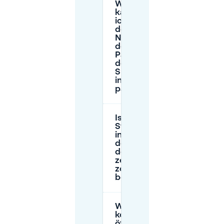
Wo
kann
ich in
der
Nähe
des
Park an
der
Spree
in Berlin
parken?
Ist das
Straßenparken
in der Nähe
des Park an
der Spree
zeitlich oder
zonenabhängig
begrenzt?
Wie viel
kostet
öffentliches