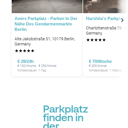
Amirs Parkplatz - Parken In Der
Harshita's Parkplatz
Nähe Des Gendarmenmarkts
Charlottenstraße 78, 10
Berlin
Germany
Alte Jakobstraße 51, 10179 Berlin,
★
★
★
★
★
Germany
★
★
★
★
★
€ 28/24h
€ 70/Woche
€ 100/Woche · € 250/Monat
€ 200/Monat
Mindestdauer: 1 Tag
Mindestdauer: 1 Woche
Parkplatz
finden in
der