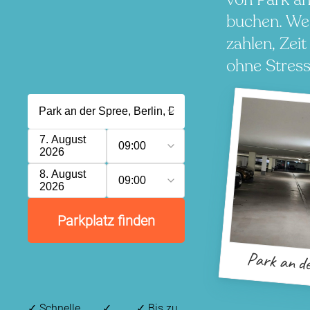
buchen. We
zahlen, Zeit
ohne Stress
7. August
09:00
2026
8. August
09:00
2026
Parkplatz finden
Park an d
✓
Schnelle,
✓
✓
Bis zu