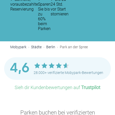
vorausbezahlte
Sparen
24 Std.
Reservierung
Sie bis
vor Start
zu
stornieren
60%
beim
Parken
Mobypark
Städte
Berlin
Park an der Spree
4,6
28.000+ verifizierte Mobypark-Bewertungen
Sieh dir Kundenbewertungen auf
Trustpilot
Parken buchen bei verifizierten