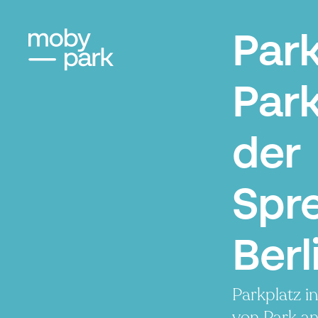
Par
Park
der
Spre
Berl
Parkplatz i
von Park an