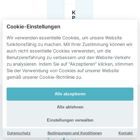
Kann ich
Parkplätze
in der Nähe
Cookie-Einstellungen
des Park an
der Spree
Wir verwenden essentielle Cookies, um unsere Website
im Voraus
funktionsfähig zu machen. Mit Ihrer Zustimmung können wir
buchen und
ist eine
auch nicht essentielle Cookies verwenden, um die
Stornierung
Benutzererfahrung zu verbessern und den Website-Verkehr
möglich?
zu analysieren. Indem Sie auf "Akzeptieren" klicken, stimmen
Sie der Verwendung von Cookies auf unserer Website
gemäß unserer Cookie-Richtlinie zu.
Alle akzeptieren
Beliebte
Alle ablehnen
Gebiete
Einstellungen verwalten
zum
Parken
Datenschutz
Bedingungen und Konditionen
Kontakt