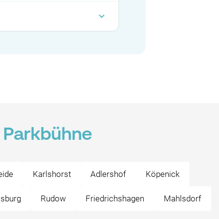
n Parkbühne
eide
Karlshorst
Adlershof
Köpenick
sburg
Rudow
Friedrichshagen
Mahlsdorf