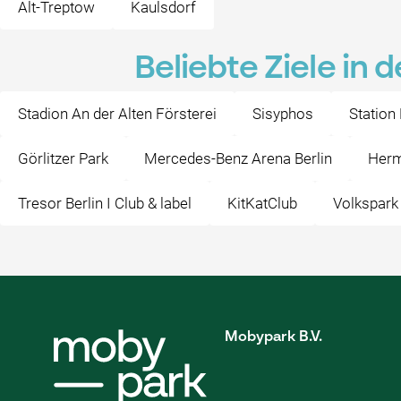
Alt-Treptow
Kaulsdorf
Beliebte Ziele in
Stadion An der Alten Försterei
Sisyphos
Station
Görlitzer Park
Mercedes-Benz Arena Berlin
Herm
Tresor Berlin I Club & label
KitKatClub
Volkspark
Mobypark B.V.