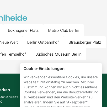
hlheide
Boxhagener Platz
Matrix Club Berlin
 Neue Welt
Berlin Ostbahnhof
Strausberger Platz
afen Tempelhof
Jüdisches Museum Berlin
Cookie-Einstellungen
Wir verwenden essentielle Cookies, um unsere
Website funktionsfähig zu machen. Mit Ihrer
Zustimmung können wir auch nicht essentielle
arken
Vermieten
Cookies verwenden, um die Benutzererfahrung
zu verbessern und den Website-Verkehr zu
 funktioniert's
Parkplatz vermieten
AQ
Für Unternehmen
analysieren. Indem Sie auf "Akzeptieren"
Verbessern Sie Ihre SDGs