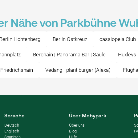
 der Nähe von Parkbühne Wu
 Berlin Lichtenberg
Berlin Ostkreuz
cassiopeia Club
annplatz
Berghain | Panorama Bar | Säule
Huxleys
 Friedrichshain
Vedang - ️plant burger ️(Alexa)
Flugh
Sprache
Über Mobypark
P
Deutsch
Über uns
So
Englisch
Blog
F
Spanisch
Hilfe