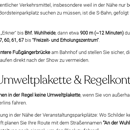
ntlicher Verkehrsmittel, insbesondere weil in der Nähe nur b
Bordsteinparkplatz suchen zu müssen, ist die S-Bahn, gefolg
„Erkner“ bis
Bhf. Wuhlheide
, dann etwa
900 m (~12 Minuten)
du
7, 60, 61, 67
bis
“Freizeit- und Erholungszentrum”
.
intere Fußgängerbrücke
am Bahnhof und stellen Sie sicher, di
laufen direkt nach der Show zu vermeiden.
 Umweltplakette & Regelkont
hen in der Regel keine Umweltplakette
, wenn Sie von außerh
rlins fahren.
ung in der Nähe der Veranstaltungsparkplätze: Wo Schilder kei
unft planen Sie Ihre Route mit dem Straßennamen
“An der Wuhl