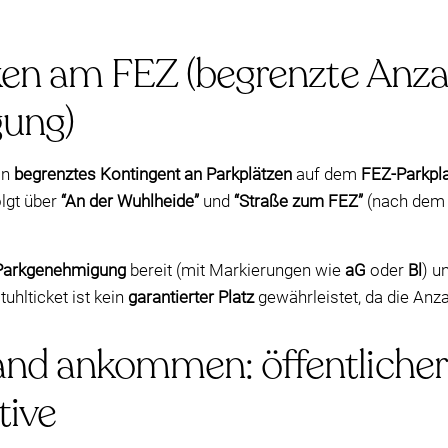
ken am FEZ (begrenzte Anzah
gung)
in
begrenztes Kontingent an Parkplätzen
auf dem
FEZ-Parkpl
lgt über
“An der Wuhlheide”
und
“Straße zum FEZ”
(nach dem E
Parkgenehmigung
bereit (mit Markierungen wie
aG
oder
Bl
) u
uhlticket ist kein
garantierter Platz
gewährleistet, da die Anzah
nd ankommen: öffentlicher 
tive