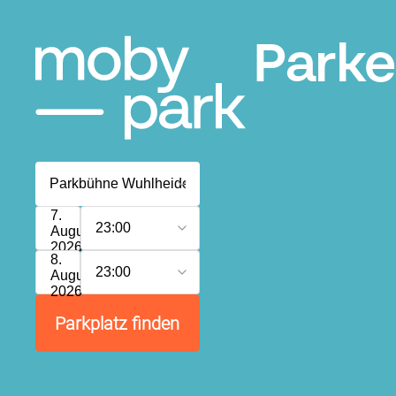
Parke
7.
23:00
August
2026
8.
23:00
August
2026
Parkplatz finden