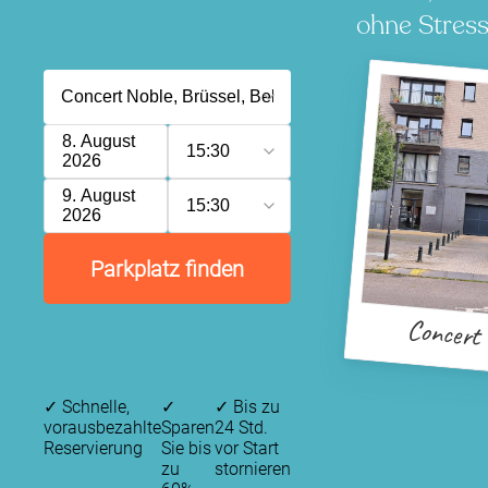
ohne Stress
8. August
15:30
2026
9. August
15:30
2026
Parkplatz finden
Concert
✓
Schnelle,
✓
✓
Bis zu
vorausbezahlte
Sparen
24 Std.
Reservierung
Sie bis
vor Start
zu
stornieren