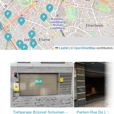
P
P
P
P
P
P
P
P
P
Leaflet
|
©
OpenStreetMap
contributors
P
P
P
P
P
P
P
P
P
P
Tiefgarage Brüssel Schuman –
Parken Rue De L'indu