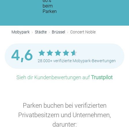
60%
beim
Parken
Mobypark
Städte
Brüssel
Concert Noble
4,6
28.000+ verifizierte Mobypark-Bewertungen
P
Sieh dir Kundenbewertungen auf
Trustpilot
P
P
Parken buchen bei verifizierten
P
Privatbesitzern und Unternehmen,
darunter: