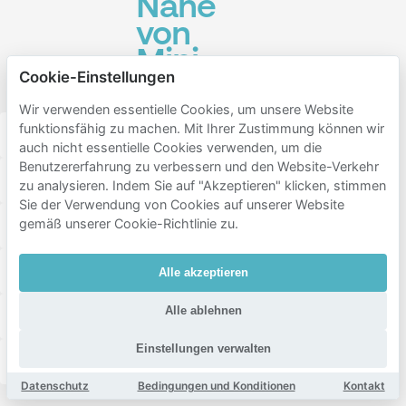
Nähe
von
Mini-
Cookie-Einstellungen
Europe
Wir verwenden essentielle Cookies, um unsere Website
funktionsfähig zu machen. Mit Ihrer Zustimmung können wir
Jette
Laeken
Ganshoren
Jacht
auch nicht essentielle Cookies verwenden, um die
Benutzererfahrung zu verbessern und den Website-Verkehr
Dailly
Collignon
Brabantwijk
zu analysieren. Indem Sie auf "Akzeptieren" klicken, stimmen
Sie der Verwendung von Cookies auf unserer Website
gemäß unserer Cookie-Richtlinie zu.
Northern Quarter
Helmet
Kaaienwijk
Dansaert
Josaphat
Centrum Boulevards
Alle akzeptieren
Alle ablehnen
Rue Neuve
Terdelt
Flower District
Einstellungen verwalten
Ste Catherine
Congres
Evere
Churchill
Datenschutz
Bedingungen und Konditionen
Kontakt