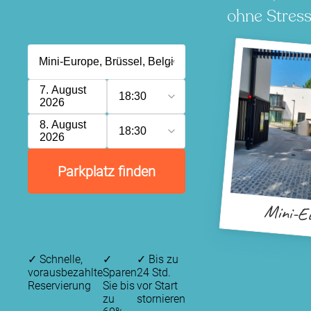
ohne Stress
7. August
18:30
2026
8. August
18:30
2026
Parkplatz finden
Mini-E
✓
Schnelle,
✓
✓
Bis zu
vorausbezahlte
Sparen
24 Std.
Reservierung
Sie bis
vor Start
zu
stornieren