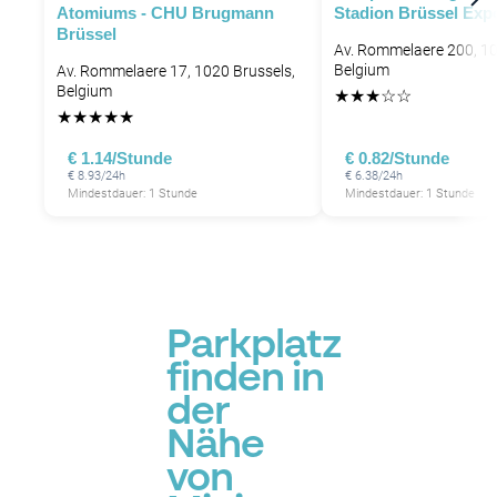
Atomiums - CHU Brugmann
Stadion Brüssel Exp
Brüssel
Av. Rommelaere 200, 10
Belgium
Av. Rommelaere 17, 1020 Brussels,
Belgium
★
★
★
☆
☆
P
P
★
★
★
★
★
P
€ 1.14/Stunde
€ 0.82/Stunde
€ 8.93/24h
€ 6.38/24h
P
Mindestdauer: 1 Stunde
Mindestdauer: 1 Stunde
P
Parkplatz
finden in
der
Nähe
von