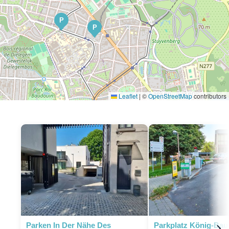
P
P
Leaflet
|
©
OpenStreetMap
contributors
P
P
P
P
P
P
P
Parken In Der Nähe Des
Parkplatz König-Bau