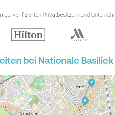
 bei verifizierten Privatbesitzern und Unterneh
P
P
en bei Nationale Basiliek v
P
P