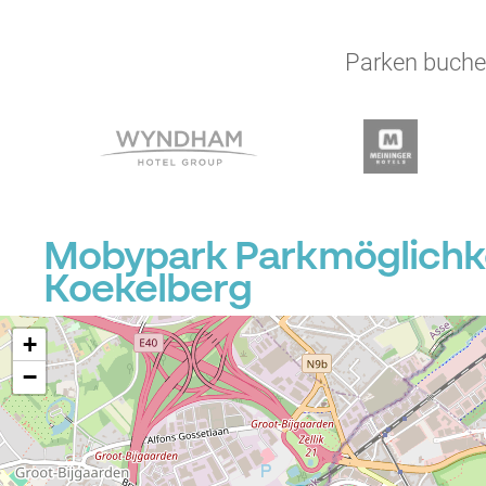
Parken buchen
Mobypark Parkmöglichkeit
Koekelberg
+
−