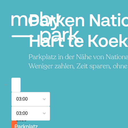
Parken Natio
Hart te Koek
Parkplatz in der Nähe von Nationa
Weniger zahlen, Zeit sparen, ohne
6.
03:00
August
2026
7.
03:00
August
2026
Parkplatz