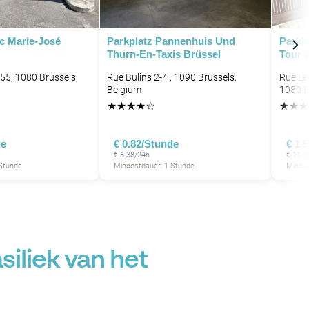
P
P
P
P
P
P
P
rc Marie-José
Parkplatz Pannenhuis Und
Parkh
Thurn-En-Taxis Brüssel
Tour &
P
P
P
5, 1080 Brussels,
Rue Bulins 2-4 , 1090 Brussels,
Rue Le 
Belgium
1080 B
P
P
★
★
★
★
☆
★
★
★
P
P
P
P
P
de
€ 0.82/Stunde
€ 1.
P
P
€ 6.38/24h
€ 11.5
P
P
P
 Stunde
Mindestdauer: 1 Stunde
Mindes
siliek van het