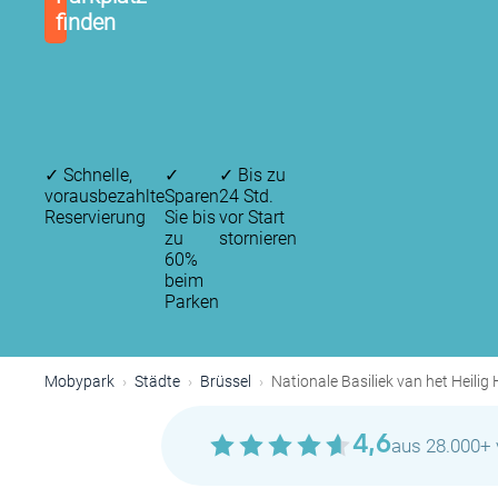
finden
✓
Schnelle,
✓
✓
Bis zu
vorausbezahlte
Sparen
24 Std.
Reservierung
Sie bis
vor Start
zu
stornieren
60%
beim
Parken
Mobypark
Städte
Brüssel
Nationale Basiliek van het Heilig
4,6
aus 28.000+ 