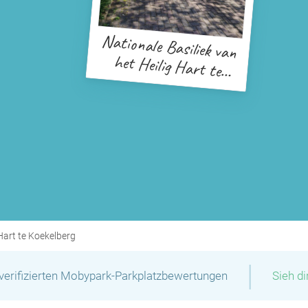
Nationale Basiliek van
het Heilig Hart te
Koekelberg
 Hart te Koekelberg
|
verifizierten Mobypark-Parkplatzbewertungen
Sieh d