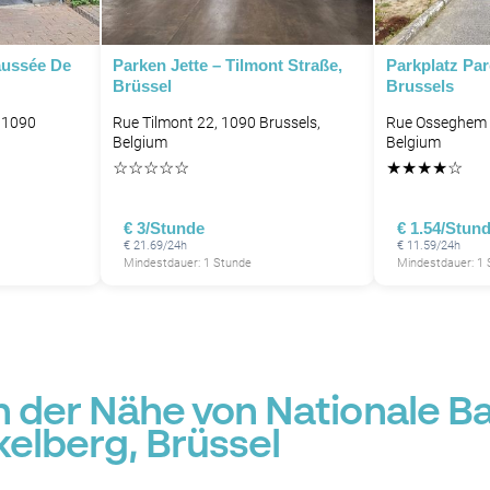
aussée De
Parken Jette – Tilmont Straße,
Parkplatz Pa
Brüssel
Brussels
 1090
Rue Tilmont 22, 1090 Brussels,
Rue Osseghem 5
P
Belgium
Belgium
P
☆
☆
☆
☆
☆
★
★
★
★
☆
€ 3/Stunde
€ 1.54/Stun
€ 21.69/24h
€ 11.59/24h
Mindestdauer: 1 Stunde
Mindestdauer: 1
P
P
n der Nähe von Nationale Ba
kelberg, Brüssel