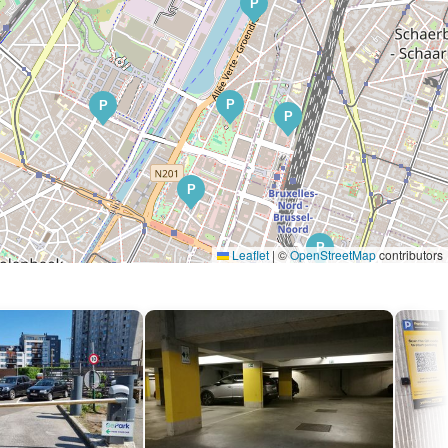
P
P
P
P
P
P
Leaflet
|
©
OpenStreetMap
contributors
P
P
P
P
P
P
P
P
P
P