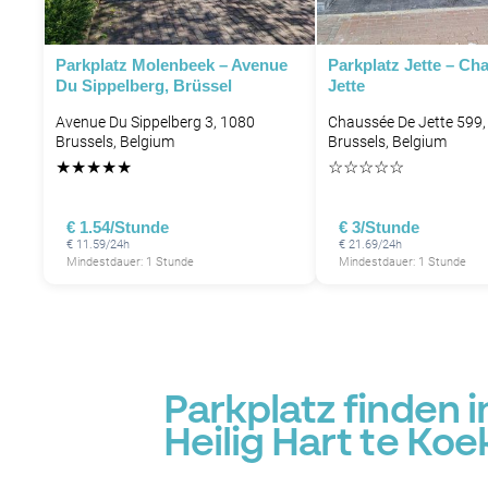
Parkplatz Molenbeek – Avenue
Parkplatz Jette – Ch
Du Sippelberg, Brüssel
Jette
Avenue Du Sippelberg 3, 1080
Chaussée De Jette 599,
Brussels, Belgium
Brussels, Belgium
P
★
★
★
★
★
☆
☆
☆
☆
☆
P
€ 1.54/Stunde
€ 3/Stunde
€ 11.59/24h
€ 21.69/24h
Mindestdauer: 1 Stunde
Mindestdauer: 1 Stunde
Parkplatz finden i
Heilig Hart te Koe