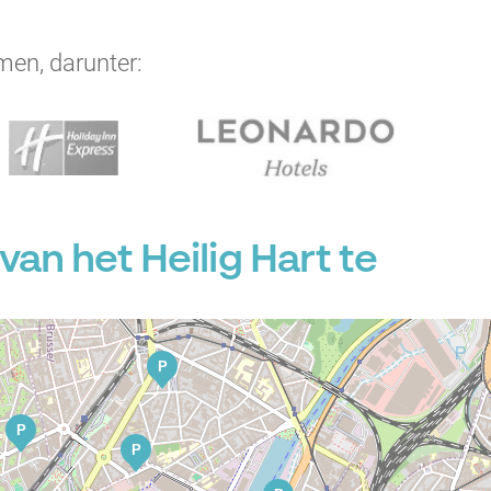
men, darunter:
an het Heilig Hart te
P
P
P
P
P