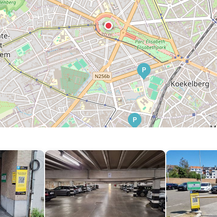
P
P
P