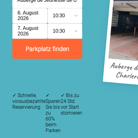
6. August
10:30
2026
7. August
10:30
2026
Parkplatz finden
Auberge de
Charler
Ho
✓
Schnelle,
✓
✓
Bis zu
vorausbezahlte
Sparen
24 Std.
Reservierung
Sie bis
vor Start
zu
stornieren
60%
beim
Parken