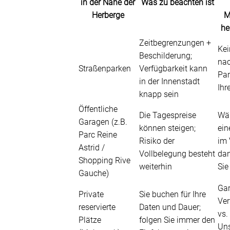
in der Nähe der
Was zu beachten ist
Herberge
M
he
Zeitbegrenzungen +
Kei
Beschilderung;
na
Straßenparken
Verfügbarkeit kann
Par
in der Innenstadt
Ihr
knapp sein
Öffentliche
Die Tagespreise
Wäh
Garagen (z.B.
können steigen;
ein
Parc Reine
Risiko der
im 
Astrid /
Vollbelegung besteht
dan
Shopping Rive
weiterhin
Sie
Gauche)
Gar
Private
Sie buchen für Ihre
Ver
reservierte
Daten und Dauer;
vs.
Plätze
folgen Sie immer den
Uns