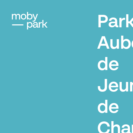
Par
Aub
de
Jeu
de
Char