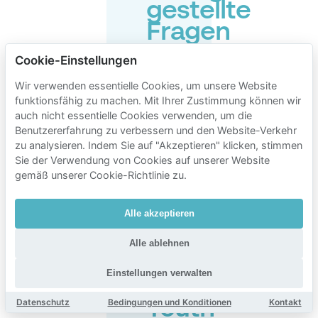
gestellte
Fragen
zum
Cookie-Einstellungen
Parken
Wir verwenden essentielle Cookies, um unsere Website
in
funktionsfähig zu machen. Mit Ihrer Zustimmung können wir
der
auch nicht essentielle Cookies verwenden, um die
Benutzererfahrung zu verbessern und den Website-Verkehr
Nähe
zu analysieren. Indem Sie auf "Akzeptieren" klicken, stimmen
von
Sie der Verwendung von Cookies auf unserer Website
Auberge
gemäß unserer Cookie-Richtlinie zu.
de
Alle akzeptieren
Jeunesse
de
Alle ablehnen
Charleroi
Einstellungen verwalten
-
Datenschutz
Bedingungen und Konditionen
Kontakt
Youth