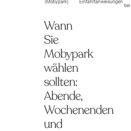
(Mobypark)
Einfahrtanweisungen
bei
Wann
Sie
Mobypark
wählen
sollten:
Abende,
Wochenenden
und