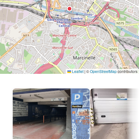
Leaflet
|
©
OpenStreetMap
contributors