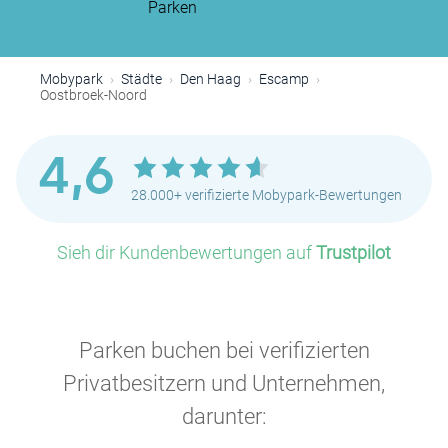
Parken
P
P
Mobypark
Städte
Den Haag
Escamp
P
Oostbroek-Noord
4,6
28.000+ verifizierte Mobypark-Bewertungen
Sieh dir Kundenbewertungen auf
Trustpilot
P
P
P
Parken buchen bei verifizierten
P
P
Privatbesitzern und Unternehmen,
darunter:
P