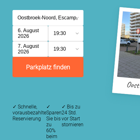
6. August
19:30
2026
7. August
19:30
2026
Parkplatz finden
Oost
✓
Schnelle,
✓
✓
Bis zu
vorausbezahlte
Sparen
24 Std.
Reservierung
Sie bis
vor Start
zu
stornieren
60%
beim