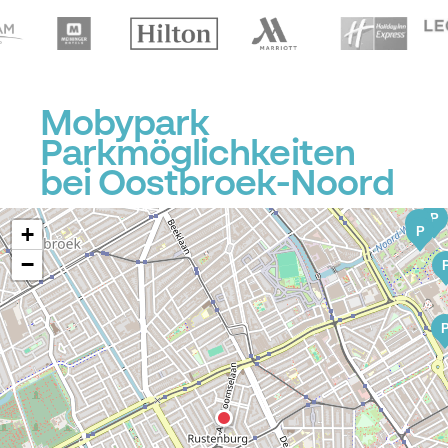
P
Mobypark
Parkmöglichkeiten
bei Oostbroek-Noord
P
P
+
P
−