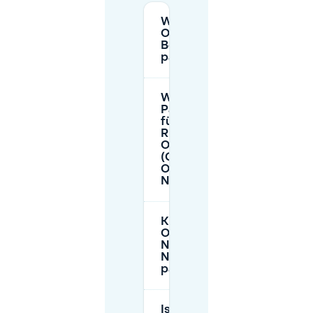
Wo kann ich in
Oostbroek-Noord ohne
Bewohnerparkausweis
parken?
Wie sind die
Parkzeiten
für die Zone
Rustenburg–
Oostbroek
(Gebiet
Oostbroek-
Noord)?
Kann ich in
Oostbroek-
Noord über
Nacht
parken?
Ist es nach