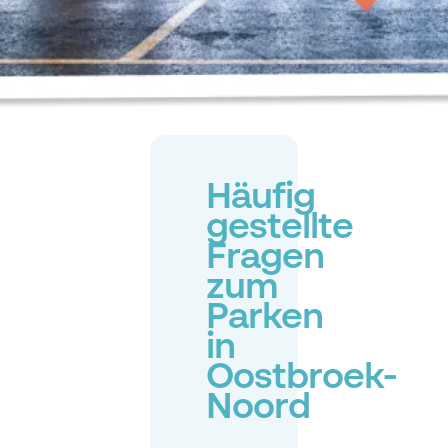
Häufig
gestellte
Fragen
zum
Parken
in
Oostbroek-
Noord