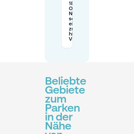
18:00 Uhr in
Oostbroek-
Noord
schwieriger,
einen Parkplatz
zu finden, und
hilft eine
Vorabbuchung?
Beliebte
Gebiete
zum
Parken
in der
Nähe