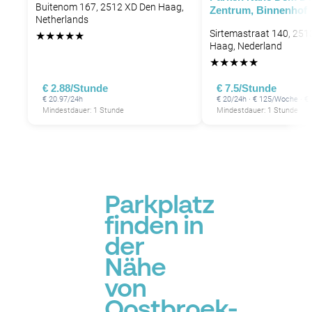
Buitenom 167, 2512 XD Den Haag,
Zentrum, Binnenhof
Netherlands
Sirtemastraat 140, 251
★
★
★
★
★
Haag, Nederland
★
★
★
★
★
€ 2.88/Stunde
€ 7.5/Stunde
€ 20.97/24h
€ 20/24h · € 125/Woche · €
Mindestdauer: 1 Stunde
Mindestdauer: 1 Stunde
Parkplatz
finden in
der
Nähe
von
Oostbroek-