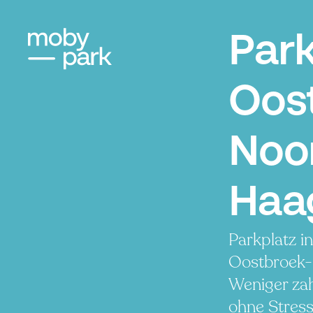
Par
Oos
Noo
Haa
Parkplatz i
Oostbroek-
Weniger zah
ohne Stress