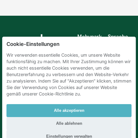
Mobypark
Sprache
B.V.
Cookie-Einstellungen
Deutsch
Englisch
Wir verwenden essentielle Cookies, um unsere Website
Spanisch
funktionsfähig zu machen. Mit Ihrer Zustimmung können wir
Französisch
auch nicht essentielle Cookies verwenden, um die
Italienisch
Benutzererfahrung zu verbessern und den Website-Verkehr
Niederländisch
zu analysieren. Indem Sie auf "Akzeptieren" klicken, stimmen
Sie der Verwendung von Cookies auf unserer Website
gemäß unserer Cookie-Richtlinie zu.
Alle akzeptieren
Parkplaetze Amsterdam
|
Parkeren Brussel
|
Alle ablehnen
Parkplaetze Paris
|
Parkplaetze Den Haag
|
Parken Flughafen Zuerich
|
Parken flughafen amsterdam
Einstellungen verwalten