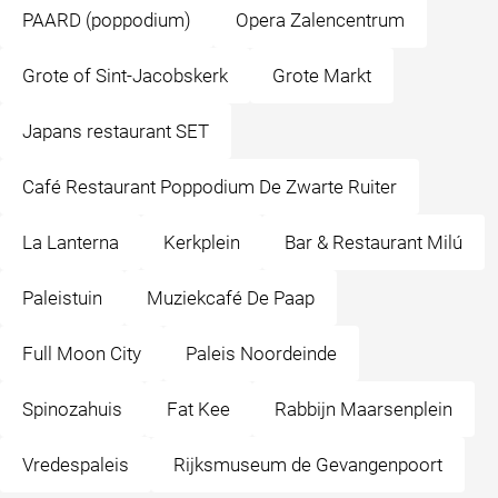
PAARD (poppodium)
Opera Zalencentrum
Grote of Sint-Jacobskerk
Grote Markt
Japans restaurant SET
Café Restaurant Poppodium De Zwarte Ruiter
La Lanterna
Kerkplein
Bar & Restaurant Milú
Paleistuin
Muziekcafé De Paap
Full Moon City
Paleis Noordeinde
Spinozahuis
Fat Kee
Rabbijn Maarsenplein
Vredespaleis
Rijksmuseum de Gevangenpoort