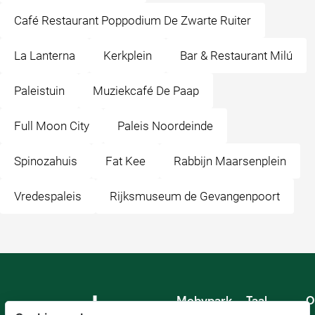
Café Restaurant Poppodium De Zwarte Ruiter
La Lanterna
Kerkplein
Bar & Restaurant Milú
Paleistuin
Muziekcafé De Paap
Full Moon City
Paleis Noordeinde
Spinozahuis
Fat Kee
Rabbijn Maarsenplein
Vredespaleis
Rijksmuseum de Gevangenpoort
Mobypark
Taal
O