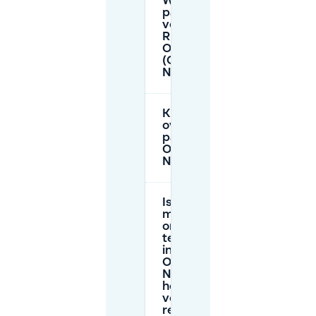
Wat zijn de
parkeertijden
voor de zone
Rustenburg–
Oostbroek
(Oostbroek-
Noord)?
Kan ik
overnight
parkeren in
Oostbroek-
Noord?
Is het
moeilijker
om na 18:00
te parkeren
in
Oostbroek-
Noord, en
helpt
vooraf
reserveren?