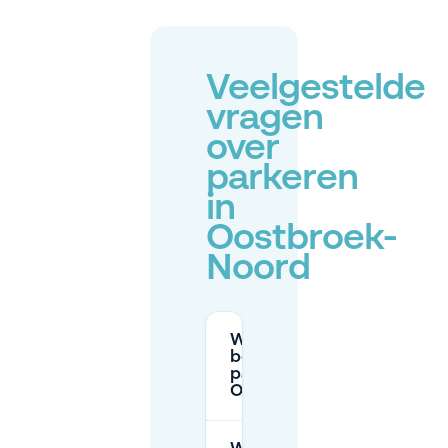
Veelgestelde
vragen
over
parkeren
in
Oostbroek-
Noord
Waar kan ik zonder
bewonersvergunning
parkeren in
Oostbroek-Noord?