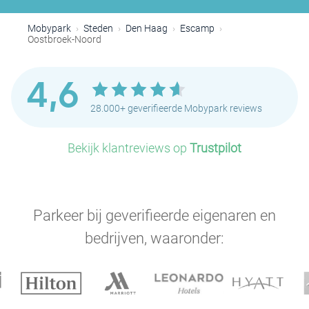
P
Mobypark
Steden
Den Haag
Escamp
Oostbroek-Noord
4,6
28.000+ geverifieerde Mobypark reviews
P
P
Bekijk klantreviews op
Trustpilot
P
P
P
Parkeer bij geverifieerde eigenaren en
bedrijven, waaronder:
P
P