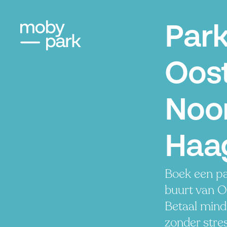
Par
Oos
Noo
Haa
Boek een pa
buurt van 
Betaal minde
zonder stres