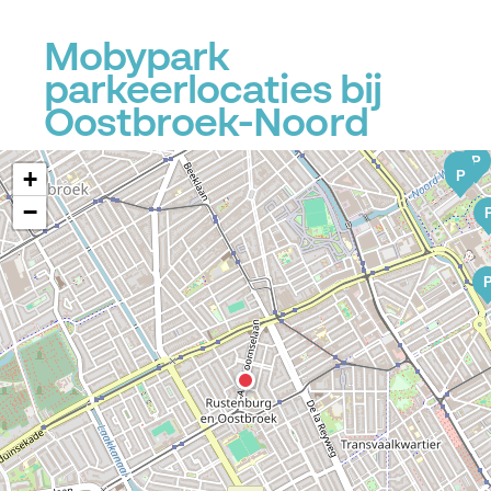
Mobypark
parkeerlocaties bij
Oostbroek-Noord
P
P
+
P
−