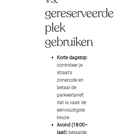
gereserveerde
plek
gebruiken
Korte dagstop:
controleer je
straat’s
zonecode en
betaal de
parkeertarief;
dat is vaak de
eenvoudigste
keuze.
Avond (18:00–
laat):
betaalde