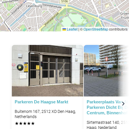
Leaflet
|
©
OpenStreetMap
contributors
P
Parkeren De Haagse Markt
Parkeerplaats Van Al
Parkeren Dicht Bij 
Buitenom 167, 2512 XD Den Haag,
Centrum, Binnenhof
Netherlands
Sirtemastraat 140, 251
★
★
★
★
★
Haag, Nederland