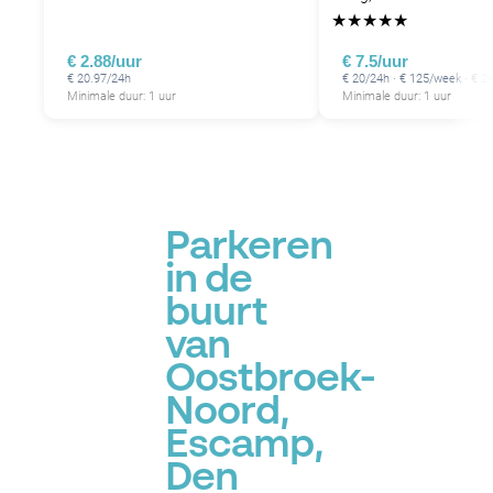
★
★
★
★
★
€ 2.88/uur
€ 7.5/uur
€ 20.97/24h
€ 20/24h · € 125/week · € 
Minimale duur: 1 uur
Minimale duur: 1 uur
Parkeren
in de
buurt
van
Oostbroek-
Noord,
Escamp,
Den