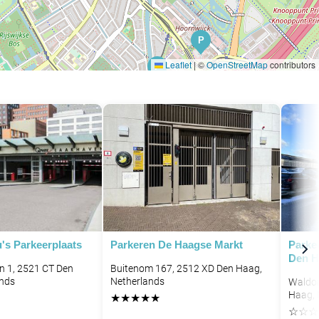
P
Leaflet
|
©
OpenStreetMap
contributors
P
P
P
s Parkeerplaats
Parkeren De Haagse Markt
Parke
Den H
n 1, 2521 CT Den
Buitenom 167, 2512 XD Den Haag,
ands
Netherlands
Waldor
Haag, 
★
★
★
★
★
☆
☆
☆