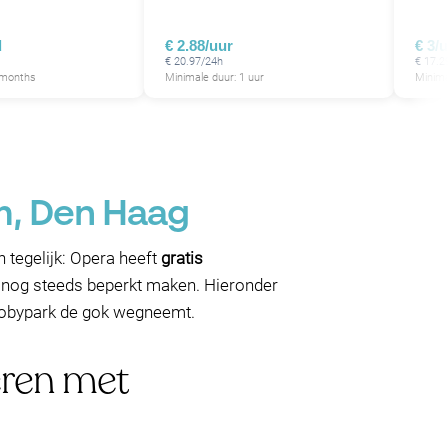
d
€ 2.88/uur
€ 3/
€ 20.97/24h
€ 17.2
 months
Minimale duur: 1 uur
Minima
m, Den Haag
n tegelijk: Opera heeft
gratis
nog steeds beperkt maken. Hieronder
p Mobypark de gok wegneemt.
eren met