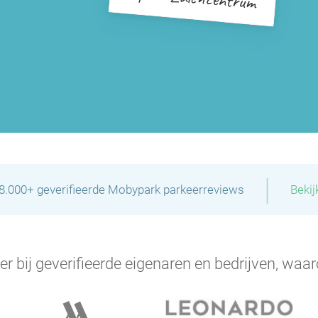
P
P
P
P
|
28.000+ geverifieerde Mobypark parkeerreviews
Bekij
P
P
er bij geverifieerde eigenaren en bedrijven, waar
P
P
P
P
P
P
P