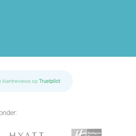
P
P
P
k klantreviews op
Trustpilot
P
onder:
P