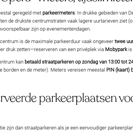
eestal geregeld met
parkeermeters
. In drukke gebieden van D
buiten de drukste centrumstraten vaak lagere uurtarieven ziet 
onvoorspelbaar zijn op evenementendagen.
het centrum is de maximale parkeerduur vaak ongeveer
twee uu
r druk zetten—reserveren van een privéplek via
Mobypark
is
centrum kan
betaald straatparkeren op zondag van 13:00 tot 24
d de borden en de meter). Meters vereisen meestal
PIN (kaart) 
rveerde parkeerplaatsen vo
 zijn dan straatparkeren als je een eenvoudiger parkeerplan w