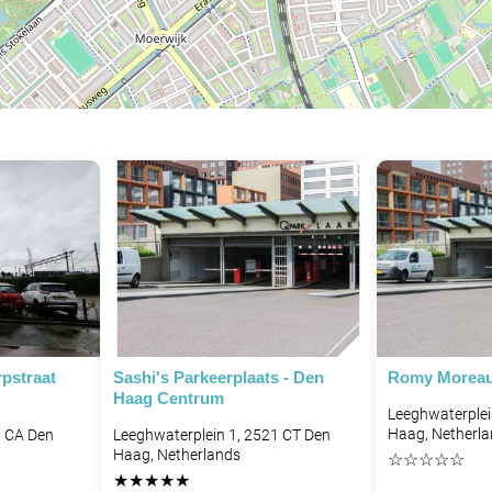
pstraat
Sashi's Parkeerplaats - Den
Romy Moreau'
Haag Centrum
Leeghwaterplei
Haag, Netherl
1 CA Den
Leeghwaterplein 1, 2521 CT Den
Haag, Netherlands
☆
☆
☆
☆
☆
★
★
★
★
★