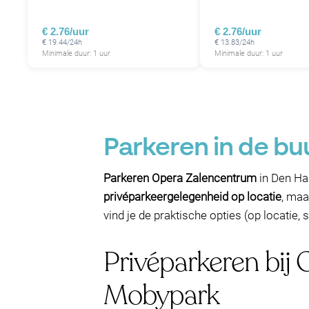
€ 2.76/uur
€ 2.76/uur
€ 19.44/24h
€ 13.83/24h
Minimale duur: 1 uur
Minimale duur: 1 uur
Parkeren in de b
Parkeren Opera Zalencentrum
in Den Haa
privéparkeergelegenheid op locatie
, maa
vind je de praktische opties (op locatie
Privéparkeren bij
Mobypark