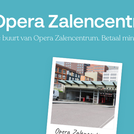
Opera Zalencen
e buurt van Opera Zalencentrum. Betaal min
Opera Zalencentrum