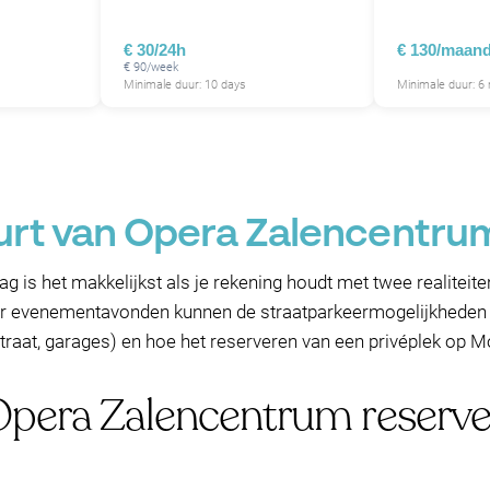
€ 30/24h
€ 130/maan
€ 90/week
Minimale duur: 10 days
Minimale duur: 6
uurt van Opera Zalencentru
g is het makkelijkst als je rekening houdt met twee realiteite
r evenementavonden kunnen de straatparkeermogelijkheden 
, straat, garages) en hoe het reserveren van een privéplek o
 Opera Zalencentrum reserv