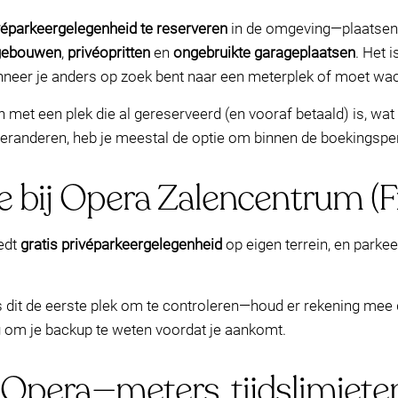
véparkeergelegenheid te reserveren
in de omgeving—plaatsen d
gebouwen
,
privéopritten
en
ongebruikte garageplaatsen
. Het 
neer je anders op zoek bent naar een meterplek of moet wa
 met een plek die al gereserveerd (en vooraf betaald) is, wat 
randeren, heb je meestal de optie om binnen de boekingsper
ie bij Opera Zalencentrum (
edt
gratis privéparkeergelegenheid
op eigen terrein, en park
is dit de eerste plek om te controleren—houd er rekening mee
dig om je backup te weten voordat je aankomt.
j Opera—meters, tijdslimiet