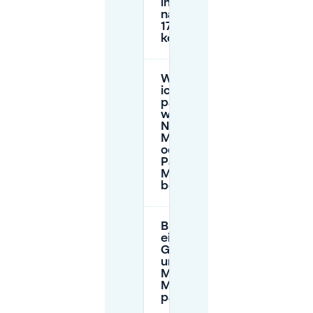
in Marlot
nach
17:00 Uhr
kostenlos?
Wo kann
ich
parken,
wenn ich
Nieuw
Marlot
oder
Park
Marlot
besuche?
Brauche ich
eine
Genehmigung,
um in
Mariahoeve
Marlot (T21) zu
parken?