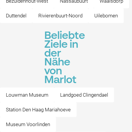
Bezuidenhout-West
Nassaubuurt
Waalsdorp
Duttendel
Rivierenbuurt-Noord
Uilebomen
Beliebte
Ziele in
der
Nähe
von
Marlot
Louwman Museum
Landgoed Clingendael
Station Den Haag Mariahoeve
Museum Voorlinden