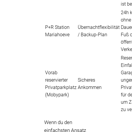
ist b
24h k
ohne
P+R Station
Übernachtflexibilität
Dauer
Mariahoeve
/ Backup-Plan
Fuß o
öffen
Verke
Reser
Einfa
Vorab
Gara
reservierter
Sicheres
unge
Privatparkplatz
Ankommen
Priva
(Mobypark)
für d
um Z
zu ve
Wenn du den
einfachsten Ansatz