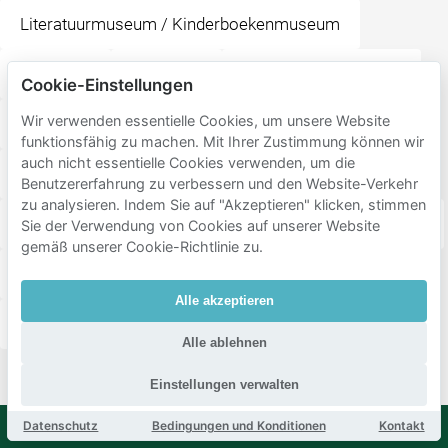
Literatuurmuseum / Kinderboekenmuseum
Koekamp
Malieveld
Anna van Buerenplein
Cookie-Einstellungen
Wir verwenden essentielle Cookies, um unsere Website
Escher in Het Paleis
Koninklijke Schouwburg
funktionsfähig zu machen. Mit Ihrer Zustimmung können wir
auch nicht essentielle Cookies verwenden, um die
Meijendel
Lange Voorhout
Benutzererfahrung zu verbessern und den Website-Verkehr
zu analysieren. Indem Sie auf "Akzeptieren" klicken, stimmen
Café-Restaurant Luden
Mauritshuis
Het Plein
Sie der Verwendung von Cookies auf unserer Website
gemäß unserer Cookie-Richtlinie zu.
Spuiplein
Amare - Den Haag
Binnenhof
Alle akzeptieren
Plaats
Bar Restaurant Pavlov
Alle ablehnen
Einstellungen verwalten
Datenschutz
Bedingungen und Konditionen
Kontakt