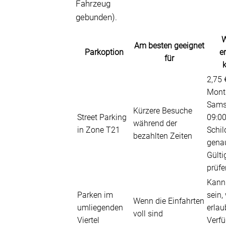
Fahrzeug
gebunden).
W
Am besten geeignet
Parkoption
e
für
2,75 
Mont
Sams
Kürzere Besuche
Street Parking
09:00
während der
in Zone T21
Schil
bezahlten Zeiten
gena
Gülti
prüfe
Kann
Parken im
sein,
Wenn die Einfahrten
umliegenden
erlau
voll sind
Viertel
Verfü