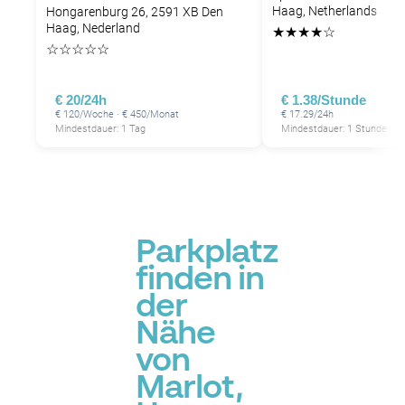
Haag, Netherlands
Hongarenburg 26, 2591 XB Den
Haag, Nederland
★
★
★
★
☆
☆
☆
☆
☆
☆
€ 20/24h
€ 1.38/Stunde
P
€ 120/Woche · € 450/Monat
€ 17.29/24h
Mindestdauer: 1 Tag
Mindestdauer: 1 Stunde
Parkplatz
finden in
der
Nähe
von
Marlot,
P