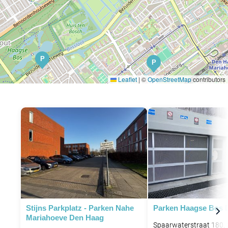
P
P
Leaflet
|
©
OpenStreetMap
contributors
P
Stijns Parkplatz - Parken Nahe
Parken Haagse Bos 
Mariahoeve Den Haag
Spaarwaterstraat 180,