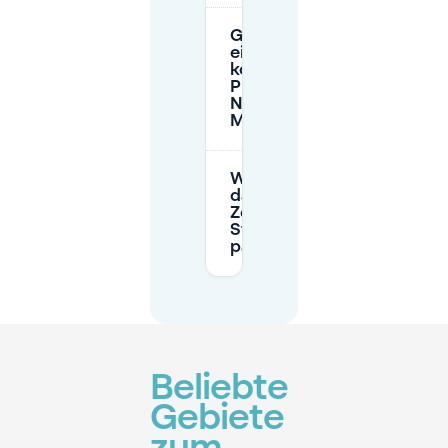
Gibt es
einen
kostenlosen
P+R in der
Nähe von
Marlot?
Wie lange
darf ich in
Zone T21 am
Straßenrand
parken?
Beliebte
Gebiete