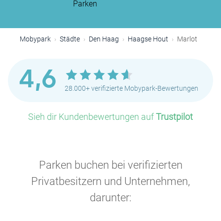
Parken
Mobypark
Städte
Den Haag
Haagse Hout
Marlot
4,6
28.000+ verifizierte Mobypark-Bewertungen
Sieh dir Kundenbewertungen auf
Trustpilot
Parken buchen bei verifizierten
Privatbesitzern und Unternehmen,
darunter: