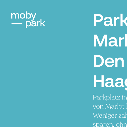
Par
Marl
Den
Haa
Parkplatz i
von Marlot
Weniger zah
sparen, ohn