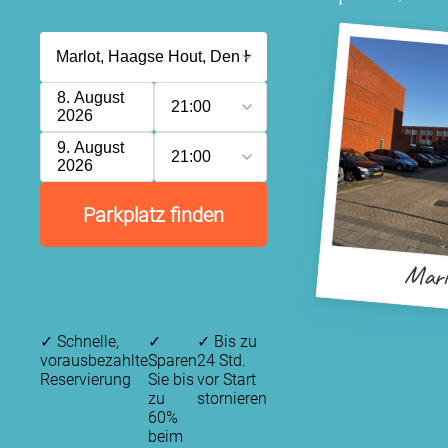
8. August
21:00
2026
9. August
21:00
2026
Parkplatz finden
Marl
✓
Schnelle,
✓
✓
Bis zu
vorausbezahlte
Sparen
24 Std.
Reservierung
Sie bis
vor Start
zu
stornieren
60%
beim