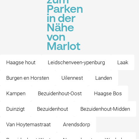
zum
Parken
in der
Nähe
von
Marlot
Haagse hout
Leidschenveen-ypenburg
Laak
Burgen en Horsten
Uilennest
Landen
Kampen
Bezuidenhout-Oost
Haagse Bos
Duinzigt
Bezuidenhout
Bezuidenhout-Midden
Van Hoytemastraat
Arendsdorp