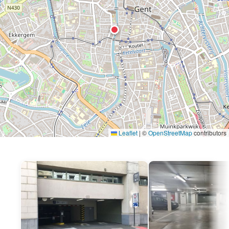
Leaflet
|
©
OpenStreetMap
contributors