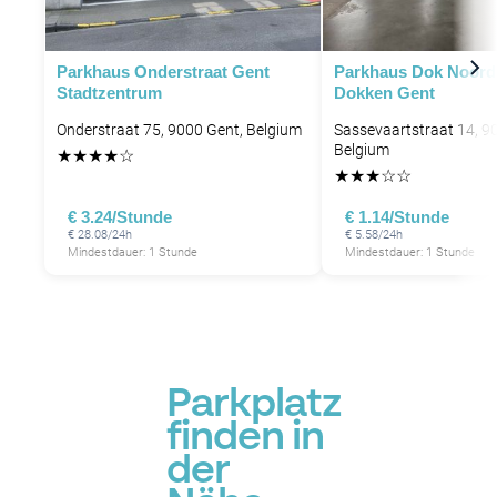
Parkhaus Onderstraat Gent
Parkhaus Dok Noord
Stadtzentrum
Dokken Gent
Onderstraat 75, 9000 Gent, Belgium
Sassevaartstraat 14, 9
Belgium
★
★
★
★
☆
★
★
★
☆
☆
P
€ 3.24/Stunde
€ 1.14/Stunde
€ 28.08/24h
€ 5.58/24h
Mindestdauer: 1 Stunde
Mindestdauer: 1 Stunde
Parkplatz
finden in
der