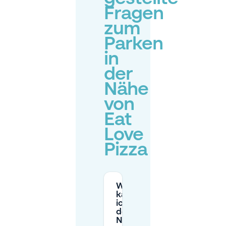
Fragen
zum
Parken
in
der
Nähe
von
Eat
Love
Pizza
Wo
kann
ich in
der
Nähe