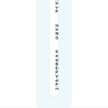
in der Nähe
von Eat Love
Pizza?
Ist Ajuinlei 10
innerhalb der
Niedrigemissionszone
(LEZ) von Gent?
Sollte ich für
einen
abendlichen
Besuch bei
Eat Love
Pizza im
Voraus
einen
Parkplatz
reservieren?