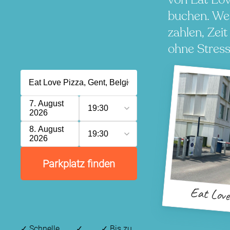
buchen. We
zahlen, Zeit
ohne Stress
7. August
19:30
2026
8. August
19:30
2026
Parkplatz finden
Eat Love
✓
Schnelle,
✓
✓
Bis zu