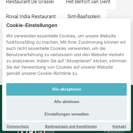
Restaurant De Graslei
Het Belfort van Gent
Royal India Restaurant
Sint-Baafsplein
Cookie-Einstellungen
Sint-Baafskathedraal
Bier Central Gent
Wir verwenden essentielle Cookies, um unsere Website
funktionsfähig zu machen. Mit Ihrer Zustimmung können wir
Design Museum Gent
t Vosken
auch nicht essentielle Cookies verwenden, um die
Benutzererfahrung zu verbessern und den Website-Verkehr
Groentenmarkt
Graffiti Street
zu analysieren. Indem Sie auf "Akzeptieren" klicken, stimmen
Sie der Verwendung von Cookies auf unserer Website
gemäß unserer Cookie-Richtlinie zu.
Alle akzeptieren
Alle ablehnen
Mobypark
Sprache
B.V.
Deutsch
Einstellungen verwalten
Englisch
Spanisch
Datenschutz
Bedingungen und Konditionen
Kontakt
Französisch