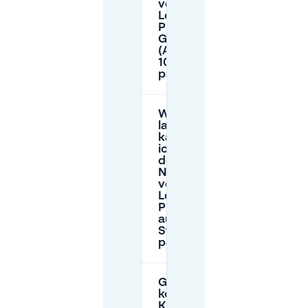
von Eat
Love
Pizza in
Gent
(Ajuinlei
10)
parken?
Wie
lange
kann
ich in
der
Nähe
von Eat
Love
Pizza
auf der
Straße
parken?
Gibt es
kostenloses
Kurzzeitparken