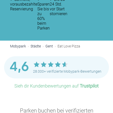
vorausbezahlte
Sparen
24 Std.
Reservierung
Sie bis
vor Start
zu
stornieren
60%
beim
Parken
Mobypark
Städte
Gent
Eat Love Pizza
4,6
28.000+ verifizierte Mobypark-Bewertungen
Sieh dir Kundenbewertungen auf
Trustpilot
Parken buchen bei verifizierten