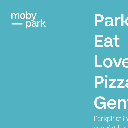
Par
Eat
Lov
Pizz
Gen
Parkplatz i
von Eat Lov