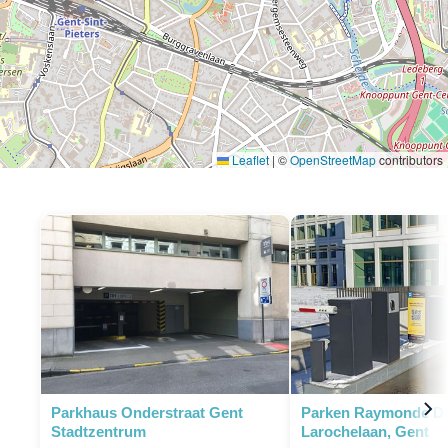
Leaflet
|
©
OpenStreetMap
contributors
P
Parkhaus Onderstraat Gent
Parken Raymonde D
Stadtzentrum
Larochelaan, Gent