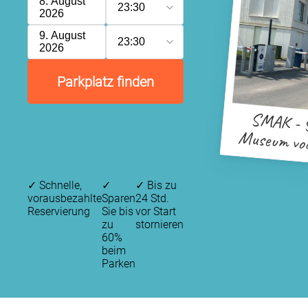
8. August
23:30
2026
9. August
23:30
2026
Parkplatz finden
SMAK - S
Museum voo
Kun
✓
Schnelle,
✓
✓
Bis zu
vorausbezahlte
Sparen
24 Std.
Reservierung
Sie bis
vor Start
zu
stornieren
60%
beim
Parken