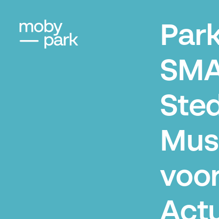
Par
SMA
Sted
Mu
voo
Act