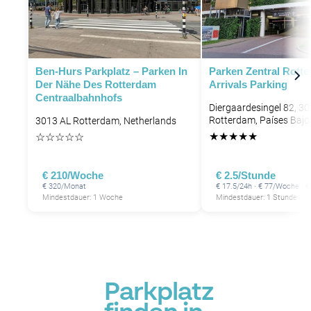
P
Ben-Hurs Parkplatz – Parken In
Parken Zentral Rotte
Der Nähe Des Rotterdam
Arrivals Parking
Centraalbahnhofs
Diergaardesingel 82, 3
Rotterdam, Países Bajo
3013 AL Rotterdam, Netherlands
★
★
★
★
★
☆
☆
☆
☆
☆
€ 210/Woche
€ 2.5/Stunde
€ 320/Monat
€ 17.5/24h · € 77/Woche · 
Mindestdauer: 1 Woche
Mindestdauer: 1 Stunde
P
Parkplatz