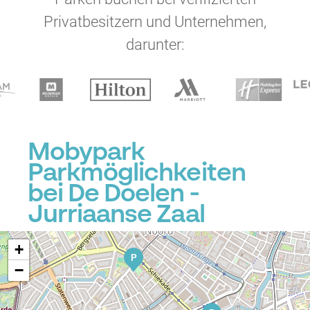
Privatbesitzern und Unternehmen,
darunter:
P
P
Mobypark
Parkmöglichkeiten
P
bei De Doelen -
Jurriaanse Zaal
+
P
−