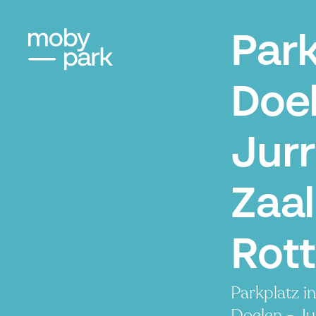
Par
Doel
Jur
Zaal
Rot
Parkplatz i
Doelen - Ju