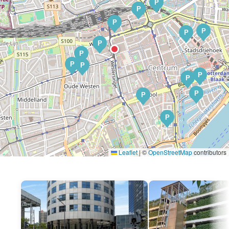
P
P
P
P
P
P
P
P
P
P
P
P
P
P
Leaflet
|
©
OpenStreetMap
contributors
P
P
P