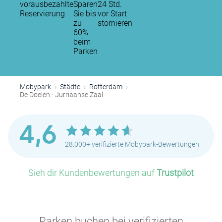
vorausbezahlte
Sparen
24 Std.
Reservierung
Sie bis
vor Start
zu
stornieren
60%
beim
Parken
Mobypark
Städte
Rotterdam
De Doelen - Jurriaanse Zaal
4,6
28.000+ verifizierte Mobypark-Bewertungen
Sieh dir Kundenbewertungen auf
Trustpilot
Parken buchen bei verifizierten