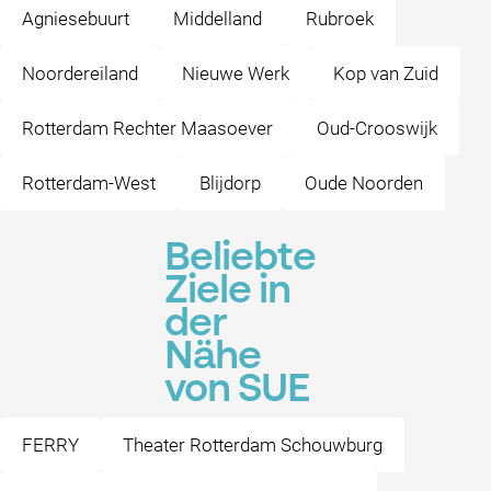
Agniesebuurt
Middelland
Rubroek
Noordereiland
Nieuwe Werk
Kop van Zuid
Rotterdam Rechter Maasoever
Oud-Crooswijk
Rotterdam-West
Blijdorp
Oude Noorden
Beliebte
Ziele in
der
Nähe
von SUE
FERRY
Theater Rotterdam Schouwburg