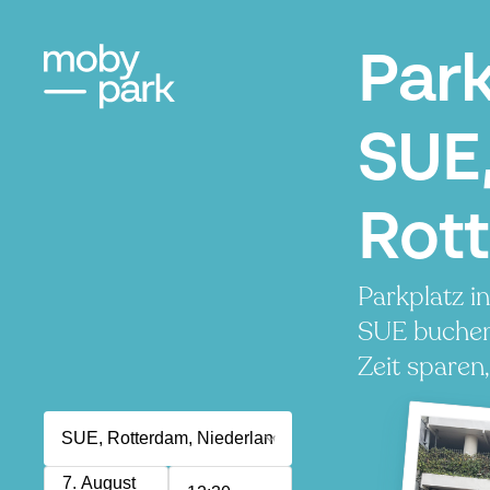
Par
SUE
Rot
Parkplatz i
SUE buchen
Zeit sparen
7. August