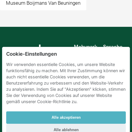
Museum Boijmans Van Beuningen
Mobypark
Sprache
B.V.
Cookie-Einstellungen
Deutsch
Englisch
Wir verwenden essentielle Cookies, um unsere Website
Spanisch
funktionsfähig zu machen. Mit Ihrer Zustimmung können wir
Französisch
auch nicht essentielle Cookies verwenden, um die
Italienisch
Benutzererfahrung zu verbessern und den Website-Verkehr
Niederländisch
zu analysieren. Indem Sie auf "Akzeptieren" klicken, stimmen
Sie der Verwendung von Cookies auf unserer Website
gemäß unserer Cookie-Richtlinie zu.
Alle akzeptieren
Parkplaetze Amsterdam
|
Parkeren Brussel
|
Alle ablehnen