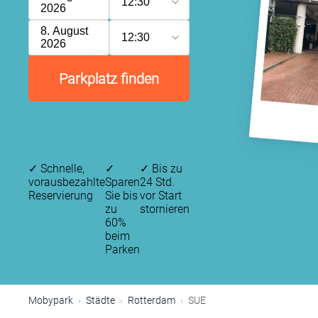
12:30
2026
8. August
12:30
2026
Parkplatz finden
✓
Schnelle,
✓
✓
Bis zu
vorausbezahlte
Sparen
24 Std.
Reservierung
Sie bis
vor Start
zu
stornieren
60%
beim
Parken
Mobypark
Städte
Rotterdam
SUE