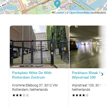
P
Leaflet
|
©
OpenStreetMap
contributors
P
P
Parkplatz Witte De With
Parkhaus Blaak Rot
Rotterdam Zentrum
Wijnstraat 100
Kromme Elleboog 37, 3012 VM
Wijnstraat 100, 3011 T
Rotterdam, Netherlands
Netherlands
★
★
★
☆
☆
★
★
★
★
☆