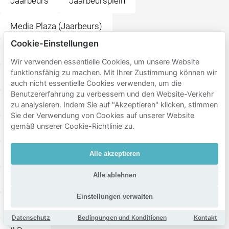
Jaarbeurs
Jaarbeursplein
Media Plaza (Jaarbeurs)
Cookie-Einstellungen
dB's oefenstudio's, concertzaal & muziekcafé
Wir verwenden essentielle Cookies, um unsere Website
funktionsfähig zu machen. Mit Ihrer Zustimmung können wir
Beatrix Theater Utrecht
Station Utrecht Zuilen
auch nicht essentielle Cookies verwenden, um die
Benutzererfahrung zu verbessern und den Website-Verkehr
Brusselplein
Station Utrecht Leidsche Rijn
zu analysieren. Indem Sie auf "Akzeptieren" klicken, stimmen
Sie der Verwendung von Cookies auf unserer Website
gemäß unserer Cookie-Richtlinie zu.
Utrecht Centraal
KidZcity
Julianapark
TivoliVredenburg
Vredenburg
Paardenveld
Alle akzeptieren
Alle ablehnen
Restaurant De Markt
Beers & Barrels Utrecht
Einstellungen verwalten
Rum Club
Oudaen
Restaurant Seven
Datenschutz
Bedingungen und Konditionen
Kontakt