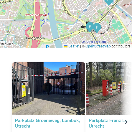
P
P
Leaflet
|
©
OpenStreetMap
contributors
P
P
P
P
Parkplatz Groeneweg, Lombok,
Parkplatz Franz Lisz
Utrecht
Utrecht