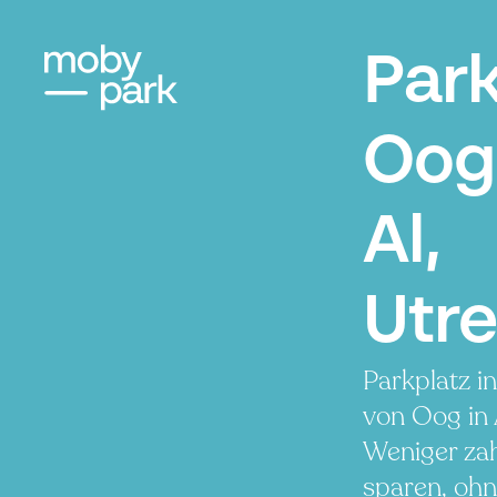
Par
Oog
Al,
Utr
Parkplatz i
von Oog in 
Weniger zah
sparen, ohn