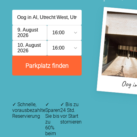
9. August
16:00
2026
10. August
16:00
2026
Parkplatz finden
Oog in
✓
Schnelle,
✓
✓
Bis zu
vorausbezahlte
Sparen
24 Std.
Reservierung
Sie bis
vor Start
zu
stornieren
60%
beim