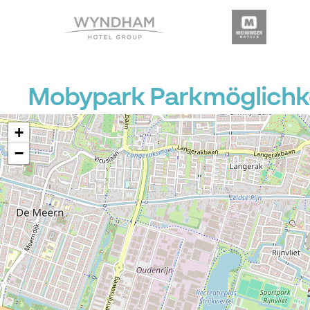
Mobypark Parkmöglichke
+
−