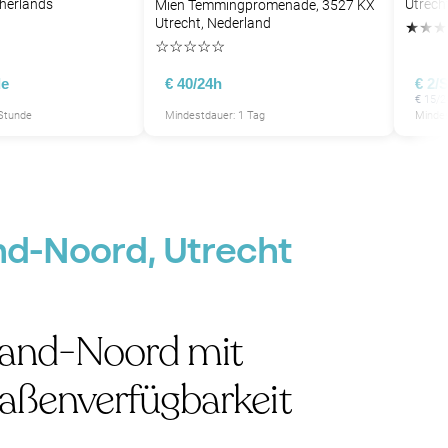
therlands
Utrech
Mien Temmingpromenade, 3527 KX
Utrecht, Nederland
★
★
★
☆
☆
☆
☆
☆
de
€ 40/24h
€ 2/
€ 15/2
 Stunde
Mindestdauer: 1 Tag
Mindes
and-Noord, Utrecht
land-Noord mit
raßenverfügbarkeit