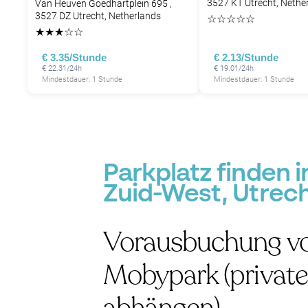
3527 KT Utrecht, Nethe
Van Heuven Goedhartplein 695 ,
3527 DZ Utrecht, Netherlands
☆
☆
☆
☆
☆
★
★
★
☆
☆
€ 3.35/Stunde
€ 2.13/Stunde
€ 22.31/24h
€ 19.01/24h
Mindestdauer: 1 Stunde
Mindestdauer: 1 Stunde
Parkplatz finden 
Zuid-West, Utrec
Vorausbuchung vo
Mobypark (private 