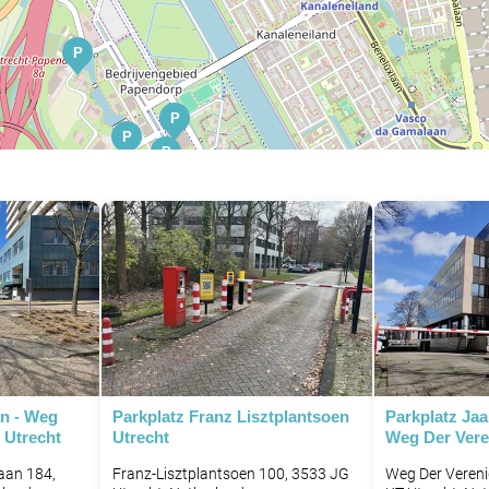
P
P
P
P
P
an - Weg
Parkplatz Franz Lisztplantsoen
Parkplatz Jaa
 Utrecht
Utrecht
Weg Der Vere
aan 184,
Franz-Lisztplantsoen 100, 3533 JG
Weg Der Vereni