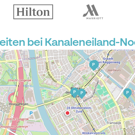
P
iten bei Kanaleneiland-No
P
P
P
P
P