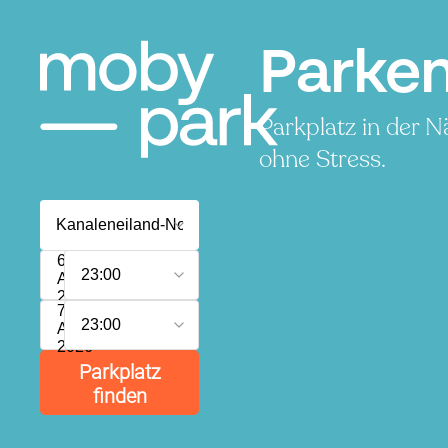
Parken
Parkplatz in der 
ohne Stress.
6.
23:00
August
2026
7.
23:00
August
2026
Parkplatz
finden