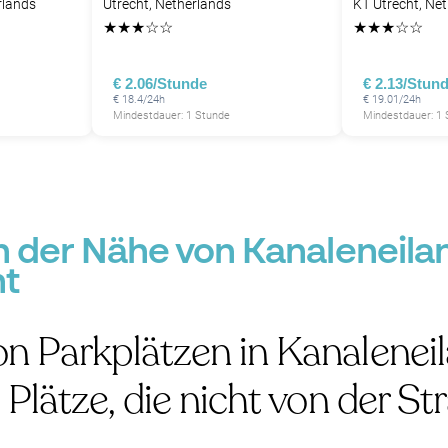
rlands
Utrecht, Netherlands
KT Utrecht, Ne
★
★
★
☆
☆
★
★
★
☆
☆
€ 2.06/Stunde
€ 2.13/Stun
€ 18.4/24h
€ 19.01/24h
Mindestdauer: 1 Stunde
Mindestdauer: 1
in der Nähe von Kanaleneil
ht
n Parkplätzen in Kanalenei
Plätze, die nicht von der St