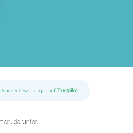
ir Kundenbewertungen auf
Trustpilot
P
P
P
P
men, darunter:
P