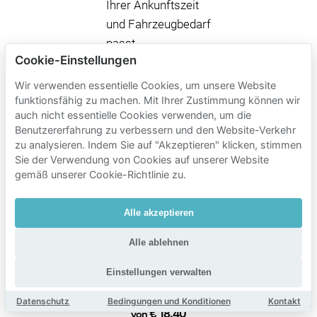
Ihrer Ankunftszeit
und Fahrzeugbedarf
passt.
Cookie-Einstellungen
Wir verwenden essentielle Cookies, um unsere Website
Mobypark-
funktionsfähig zu machen. Mit Ihrer Zustimmung können wir
auch nicht essentielle Cookies verwenden, um die
Parkgebühren
Benutzererfahrung zu verbessern und den Website-Verkehr
in der Nähe
zu analysieren. Indem Sie auf "Akzeptieren" klicken, stimmen
von
Sie der Verwendung von Cookies auf unserer Website
gemäß unserer Cookie-Richtlinie zu.
Jaarbeurs
Parkzeit
Alle akzeptieren
Mobypark-Parkgebühren
Alle ablehnen
1 Stunde parken
€ 2.00
Einstellungen verwalten
von
24 Stunden parken
Datenschutz
Bedingungen und Konditionen
Kontakt
€ 18.40
von