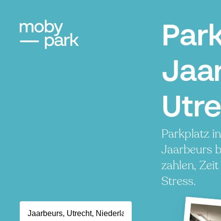
Par
Jaa
Utr
Parkplatz i
Jaarbeurs 
zahlen, Zei
Stress.