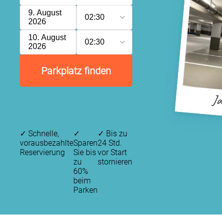
9. August
02:30
2026
10. August
02:30
2026
Parkplatz finden
Ja
✓
Schnelle,
✓
✓
Bis zu
vorausbezahlte
Sparen
24 Std.
Reservierung
Sie bis
vor Start
zu
stornieren
60%
beim
Parken