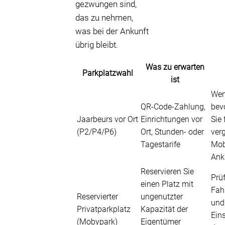
gezwungen sind,
das zu nehmen,
was bei der Ankunft
übrig bleibt.
Was zu erwarten
Parkplatzwahl
ist
Wen
QR-Code-Zahlung,
bev
Jaarbeurs vor Ort
Einrichtungen vor
Sie 
(P2/P4/P6)
Ort, Stunden- oder
verg
Tagestarife
Mob
Ank
Reservieren Sie
Prü
einen Platz mit
Fah
Reservierter
ungenutzter
und
Privatparkplatz
Kapazität der
Ein
(Mobypark)
Eigentümer