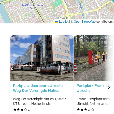
Leaflet
|
©
OpenStreetMap
contributors
P
P
Parkplatz Jaarbeurs Utrecht
Parkplatz Franz Lisz
Weg Der Verenigde Naties
Utrecht
Weg Der Verenigde Naties 1, 3527
Franz-Lisztplantsoen 1
KT Utrecht, Netherlands
Utrecht, Netherlands
P
★
★
★
☆
☆
★
★
★
☆
☆