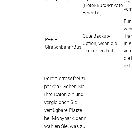
der
(Hotel/Büro/Private
ver
Bereiche)
Funk
wen
Gute Backup-
Tra
P+R +
Option, wenn die
in 
Straßenbahn/Bus
Gegend voll ist
ver
die 
red
Bereit, stressfrei zu
parken? Geben Sie
Ihre Daten ein und
vergleichen Sie
verfügbare Plätze
bei Mobypark, dann
wählen Sie, was zu