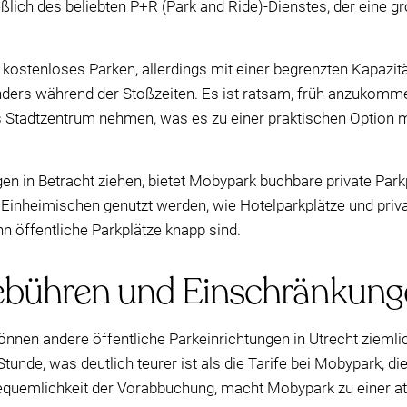
eßlich des beliebten P+R (Park and Ride)-Dienstes, der eine 
kostenloses Parken, allerdings mit einer begrenzten Kapazitä
nders während der Stoßzeiten. Es ist ratsam, früh anzukommen
s Stadtzentrum nehmen, was es zu einer praktischen Option 
gen in Betracht ziehen, bietet Mobypark buchbare private Park
n Einheimischen genutzt werden, wie Hotelparkplätze und priva
n öffentliche Parkplätze knapp sind.
gebühren und Einschränkun
nnen andere öffentliche Parkeinrichtungen in Utrecht ziemlic
tunde, was deutlich teurer ist als die Tarife bei Mobypark, di
Bequemlichkeit der Vorabbuchung, macht Mobypark zu einer att