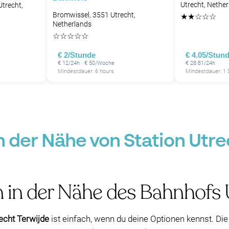
Utrecht, Nethe
trecht,
Bromwissel, 3551 Utrecht,
★
★
☆
☆
☆
Netherlands
☆
☆
☆
☆
☆
€ 2/Stunde
€ 4.05/Stun
€ 12/24h · € 50/Woche
€ 28.81/24h
Mindestdauer: 6 hours
Mindestdauer: 1
n der Nähe von Station Utre
 in der Nähe des Bahnhofs 
echt Terwijde
ist einfach, wenn du deine Optionen kennst. Di