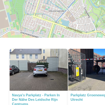
Navya's Parkplatz - Parken In
Parkplatz Groenewe
Der Nähe Des Leidsche Rijn
Utrecht
Centrums