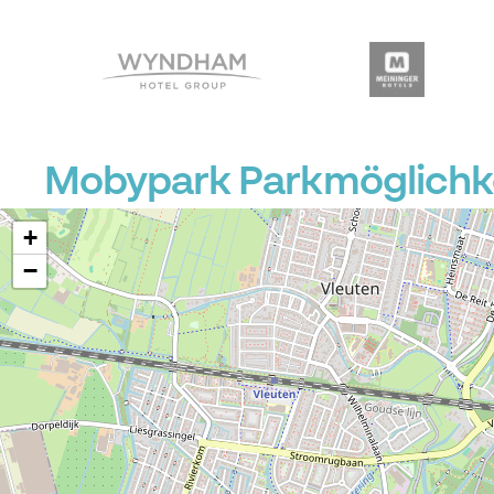
Mobypark Parkmöglichkei
+
−