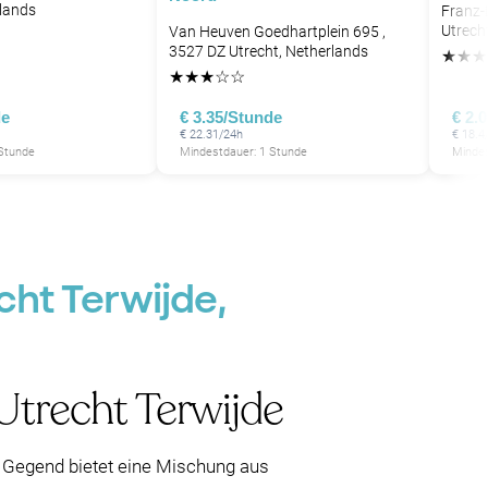
rlands
Franz-
Utrech
Van Heuven Goedhartplein 695 ,
3527 DZ Utrecht, Netherlands
★
★
★
P
★
★
★
☆
☆
de
€ 3.35/Stunde
€ 2.
P
€ 22.31/24h
€ 18.4
P
 Stunde
Mindestdauer: 1 Stunde
Mindes
P
cht Terwijde,
Utrecht Terwijde
e Gegend bietet eine Mischung aus