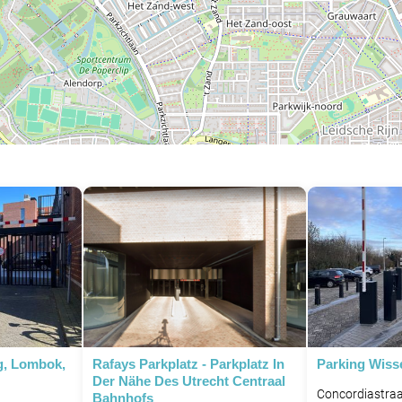
g, Lombok,
Rafays Parkplatz - Parkplatz In
Parking Wisse
Der Nähe Des Utrecht Centraal
Concordiastraa
Bahnhofs