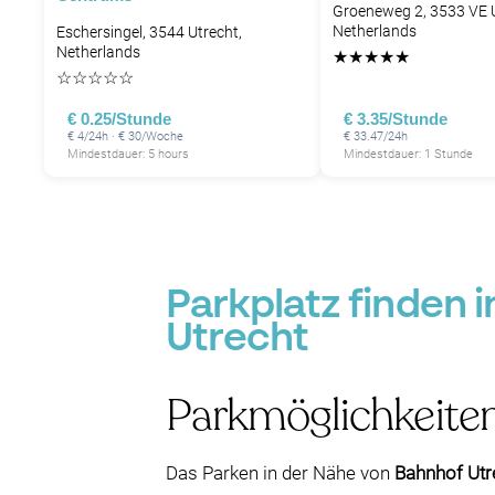
Groeneweg 2, 3533 VE U
Netherlands
Eschersingel, 3544 Utrecht,
Netherlands
★
★
★
★
★
☆
☆
☆
☆
☆
€ 0.25/Stunde
€ 3.35/Stunde
€ 4/24h · € 30/Woche
€ 33.47/24h
Mindestdauer: 5 hours
Mindestdauer: 1 Stunde
Parkplatz finden i
Utrecht
Parkmöglichkeiten
Das Parken in der Nähe von
Bahnhof Utr