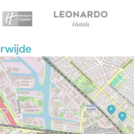
erwijde
P
P