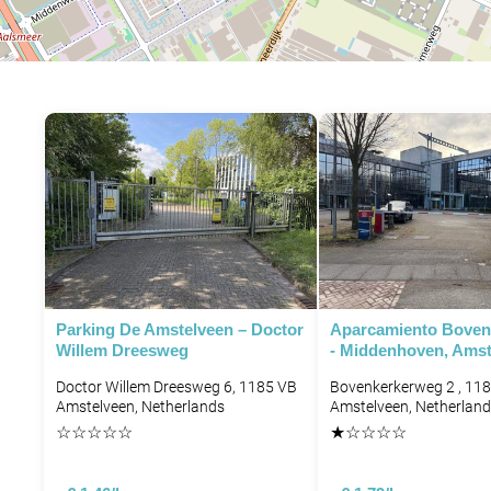
Parking De Amstelveen – Doctor
Aparcamiento Boven
Willem Dreesweg
- Middenhoven, Amst
Doctor Willem Dreesweg 6, 1185 VB
Bovenkerkerweg 2 , 11
Amstelveen, Netherlands
Amstelveen, Netherlan
☆
☆
☆
☆
☆
★
☆
☆
☆
☆