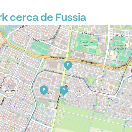
 cerca de Fussia
P
P
P