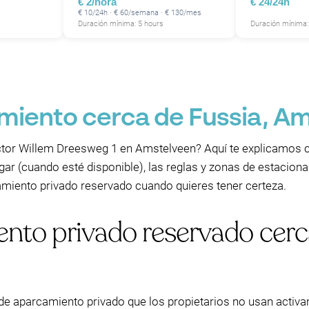
€ 2/hora
€ 24/24h
€ 10/24h · € 60/semana · € 130/mes
Duración mínima: 5 hours
Duración mínima: 
miento cerca de Fussia, A
tor Willem Dreesweg 1 en Amstelveen? Aquí te explicamos 
gar (cuando esté disponible), las reglas y zonas de estacion
iento privado reservado cuando quieres tener certeza.
nto privado reservado cerc
 de aparcamiento privado que los propietarios no usan act