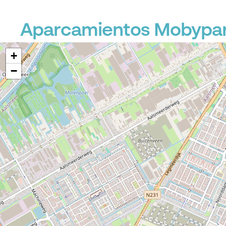
Aparcamientos Mobypark
+
−