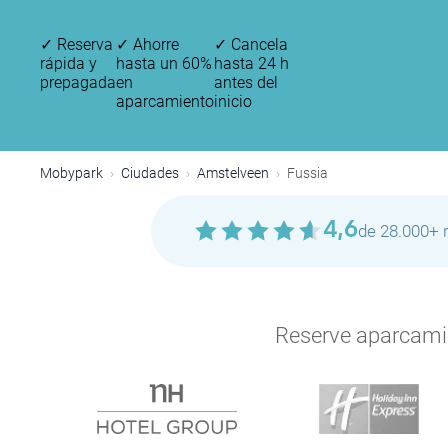
✓
Reserva
✓
Ahorre
✓
Cancela
rápida y
hasta un 60%
hasta 24 h
prepagada
en
antes del
aparcamiento
inicio
Mobypark
Ciudades
Amstelveen
Fussia
P
4,6
de 28.000+ 
Reserve aparcamien