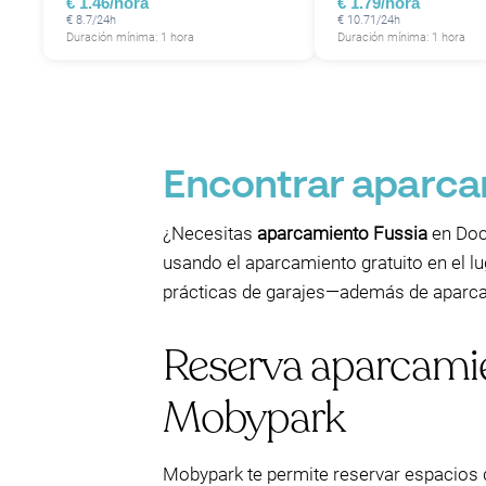
€ 1.46/hora
€ 1.79/hora
€ 8.7/24h
€ 10.71/24h
Duración mínima: 1 hora
Duración mínima: 1 hora
Encontrar aparca
¿Necesitas
aparcamiento Fussia
en Doc
usando el aparcamiento gratuito en el lu
prácticas de garajes—además de aparcam
Reserva aparcamie
Mobypark
Mobypark te permite reservar espacios