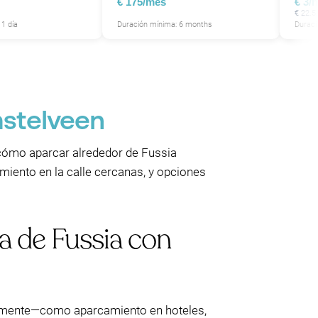
€ 175/mes
€ 3/
€ 22.5
1 día
Duración mínima: 6 months
Duraci
mstelveen
cómo aparcar alrededor de Fussia
amiento en la calle cercanas, y opciones
a de Fussia con
ivamente—como aparcamiento en hoteles,