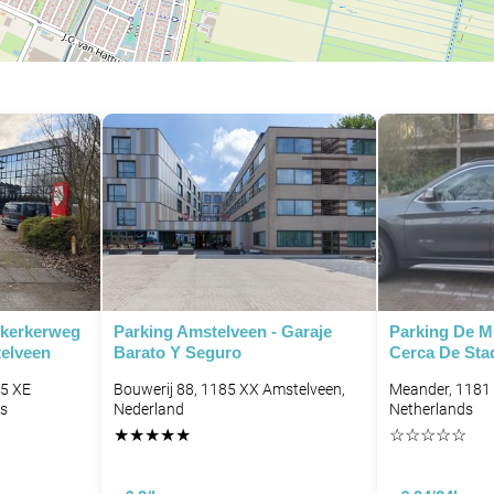
kerkerweg
Parking Amstelveen - Garaje
Parking De M
elveen
Barato Y Seguro
Cerca De Sta
85 XE
Bouwerij 88, 1185 XX Amstelveen,
Meander, 1181
ds
Nederland
Netherlands
★
★
★
★
★
☆
☆
☆
☆
☆