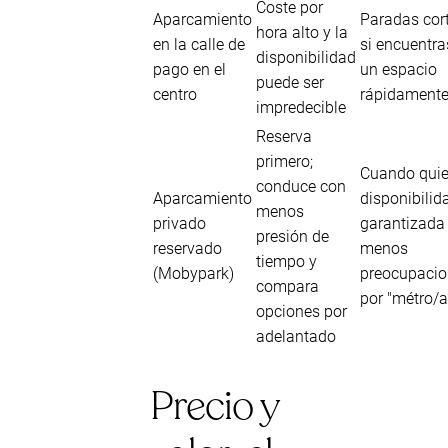
Coste por
Aparcamiento
Paradas cor
hora alto y la
en la calle de
si encuentra
disponibilidad
pago en el
un espacio
puede ser
centro
rápidament
impredecible
Reserva
primero;
Cuando quie
conduce con
Aparcamiento
disponibilid
menos
privado
garantizada
presión de
reservado
menos
tiempo y
(Mobypark)
preocupacio
compara
por "métro/
opciones por
adelantado
Precio y