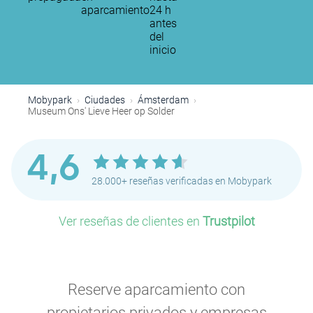
aparcamiento
24 h
antes
del
inicio
Mobypark
Ciudades
Ámsterdam
Museum Ons' Lieve Heer op Solder
P
4,6
28.000+ reseñas verificadas en Mobypark
P
P
Ver reseñas de clientes en
Trustpilot
P
P
P
Reserve aparcamiento con
propietarios privados y empresas