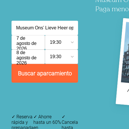
Paga menos,
7 de
19:30
agosto de
2026
8 de
19:30
agosto de
2026
Buscar aparcamiento
✓
Reserva
✓
Ahorre
✓
rápida y
hasta un 60%
Cancela
prepagada
en
hasta