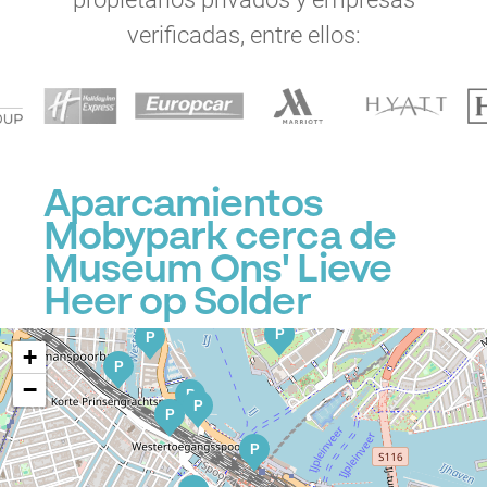
P
verificadas, entre ellos:
P
P
P
P
P
P
P
P
P
P
Aparcamientos
P
Mobypark cerca de
Museum Ons' Lieve
P
P
Heer op Solder
P
P
+
P
−
P
P
P
P