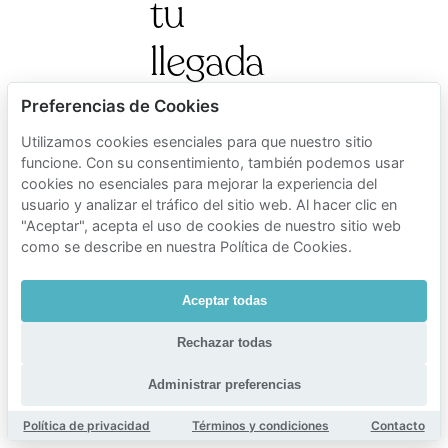
tu
llegada
para que
Preferencias de Cookies
coincida
Utilizamos cookies esenciales para que nuestro sitio
funcione. Con su consentimiento, también podemos usar
cookies no esenciales para mejorar la experiencia del
con el
usuario y analizar el tráfico del sitio web. Al hacer clic en
"Aceptar", acepta el uso de cookies de nuestro sitio web
día del
como se describe en nuestra Política de Cookies.
museo
Aceptar todas
Rechazar todas
El tráfico en
Ámsterdam en los
Administrar preferencias
museos tiende a
Política de privacidad
Términos y condiciones
Contacto
aumentar durante