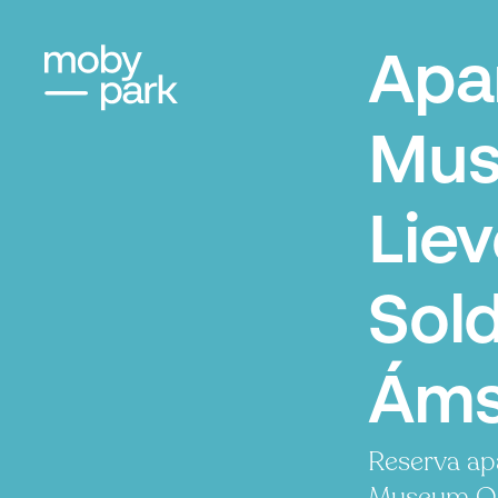
Apa
Mus
Lie
Sold
Áms
Reserva ap
Museum Ons