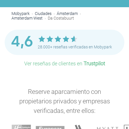
Mobypark
Ciudades
Ámsterdam
Amsterdam West
Da Costabuurt
P
4,6
28.000+ reseñas verificadas en Mobypark
Ver reseñas de clientes en
Trustpilot
P
P
P
Reserve aparcamiento con
P
P
propietarios privados y empresas
P
verificadas, entre ellos:
P
P