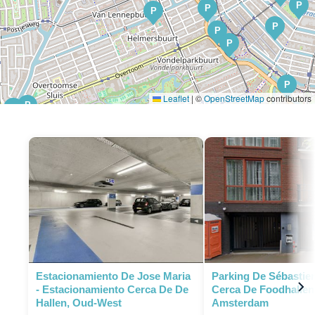
P
P
P
P
P
P
P
Leaflet
|
©
OpenStreetMap
contributors
P
P
P
P
P
P
Estacionamiento De Jose Maria
Parking De Sébastien
- Estacionamiento Cerca De De
Cerca De Foodhallen
Hallen, Oud-West
Amsterdam
P