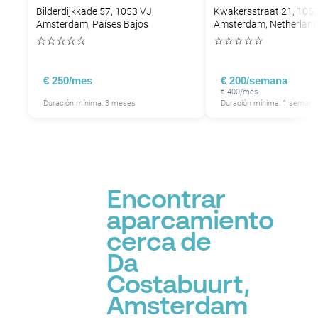
Bilderdijkkade 57, 1053 VJ
Kwakersstraat 21, 105
P
Amsterdam, Países Bajos
Amsterdam, Netherlan
P
☆
☆
☆
☆
☆
☆
☆
☆
☆
☆
P
P
P
P
P
€ 250/mes
€ 200/semana
€ 400/mes
Duración mínima: 3 meses
Duración mínima: 1 semana
P
P
P
P
P
P
Encontrar
P
aparcamiento
cerca de
Da
Costabuurt,
Amsterdam