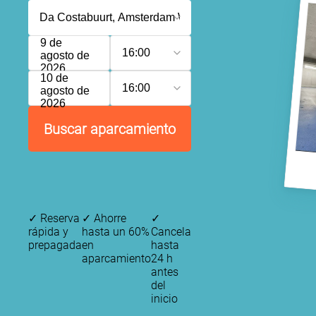
9 de
16:00
agosto de
2026
10 de
16:00
agosto de
2026
Buscar aparcamiento
P
✓
Reserva
✓
Ahorre
✓
rápida y
hasta un 60%
Cancela
prepagada
en
hasta
aparcamiento
24 h
antes
del
inicio