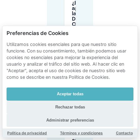
¿Es caro
aparcar en
la calle en
Da
Costabuurt
para una
Preferencias de Cookies
estancia
de todo el
Utilizamos cookies esenciales para que nuestro sitio
día?
funcione. Con su consentimiento, también podemos usar
cookies no esenciales para mejorar la experiencia del
¿Hay
usuario y analizar el tráfico del sitio web. Al hacer clic en
espacios de
"Aceptar", acepta el uso de cookies de nuestro sitio web
aparcamiento
como se describe en nuestra Política de Cookies.
especiales
cerca de Da
Costabuurt
Aceptar todas
(como plazas
solo para
vehículos
Rechazar todas
eléctricos)?
Administrar preferencias
¿Cómo puedo
Política de privacidad
Términos y condiciones
Contacto
garantizar