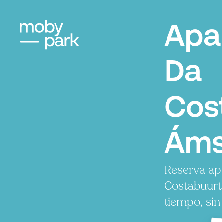
Apa
Da
Cos
Áms
Reserva ap
Costabuurt
tiempo, sin