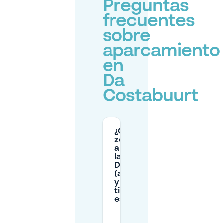
Preguntas
frecuentes
sobre
aparcamiento
en
Da
Costabuurt
¿Cuáles son las
zonas de
aparcamiento en
la calle cerca de
Da Costabuurt
(amarillo/naranja)
y qué límites de
tiempo debo
esperar?