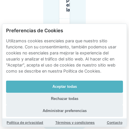
puedo dejar
el coche toda
la noche?
¿Necesito una
Preferencias de Cookies
bewonerskaart
(permiso de
Utilizamos cookies esenciales para que nuestro sitio
residente) para
aparcar cerca
funcione. Con su consentimiento, también podemos usar
de Havenlaan
cookies no esenciales para mejorar la experiencia del
142?
usuario y analizar el tráfico del sitio web. Al hacer clic en
"Aceptar", acepta el uso de cookies de nuestro sitio web
como se describe en nuestra Política de Cookies.
¿Hay reglas
especiales si
aparco en un
Aceptar todas
lugar de carga
para vehículos
eléctricos
Rechazar todas
cerca de
TotalEnergies?
Administrar preferencias
Política de privacidad
Términos y condiciones
Contacto