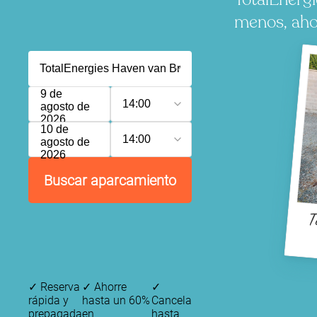
menos, ahor
9 de
14:00
agosto de
2026
10 de
14:00
agosto de
2026
Buscar aparcamiento
T
✓
Reserva
✓
Ahorre
✓
rápida y
hasta un 60%
Cancela
prepagada
en
hasta