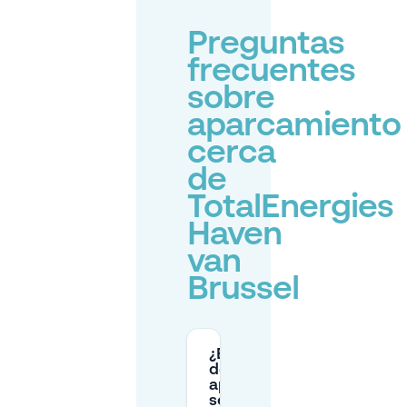
Preguntas
frecuentes
sobre
aparcamiento
cerca
de
TotalEnergies
Haven
van
Brussel
¿En qué zona
de
aparcamiento
se encuentra