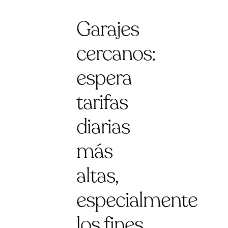
Garajes
cercanos:
espera
tarifas
diarias
más
altas,
especialmente
los fines