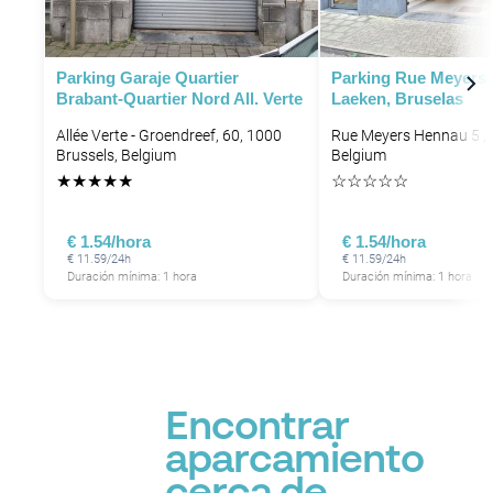
P
P
P
P
P
P
P
Parking Garaje Quartier
Parking Rue Meyers
Brabant-Quartier Nord All. Verte
Laeken, Bruselas
P
Allée Verte - Groendreef, 60, 1000
Rue Meyers Hennau 5 , 
P
P
Brussels, Belgium
Belgium
P
P
P
P
★
★
★
★
★
☆
☆
☆
☆
☆
P
P
P
€ 1.54/hora
€ 1.54/hora
P
€ 11.59/24h
€ 11.59/24h
P
Duración mínima: 1 hora
Duración mínima: 1 hora
P
P
P
P
P
P
P
P
P
P
P
P
P
P
Encontrar
P
aparcamiento