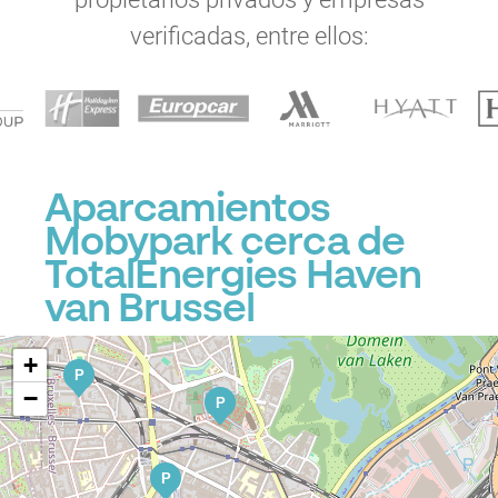
verificadas, entre ellos:
P
Aparcamientos
Mobypark cerca de
TotalEnergies Haven
van Brussel
+
P
−
P
P