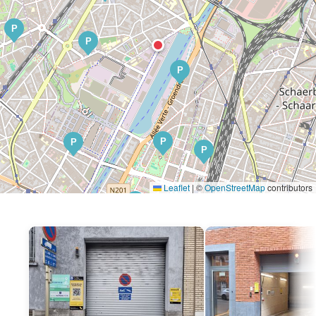
P
P
P
P
P
P
Leaflet
|
©
OpenStreetMap
contributors
P
P
P
P
P