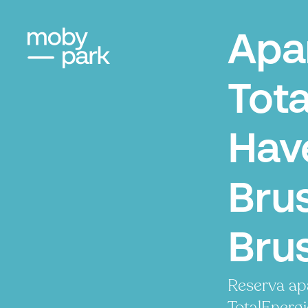
Apa
Tot
Hav
Brus
Bru
Reserva ap
TotalEnerg