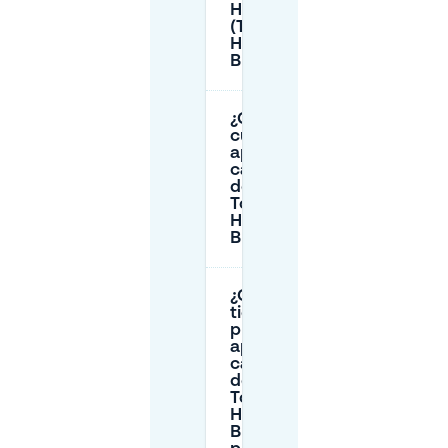
Havenlaan 142
(TotalEnergies
Haven van
Brussel)?
¿Cuánto
cuesta
aparcar en la
calle cerca
de
TotalEnergies
Haven van
Brussel?
¿Cuánto
tiempo
puedo
aparcar en la
calle cerca
de
TotalEnergies
Haven van
Brussel y