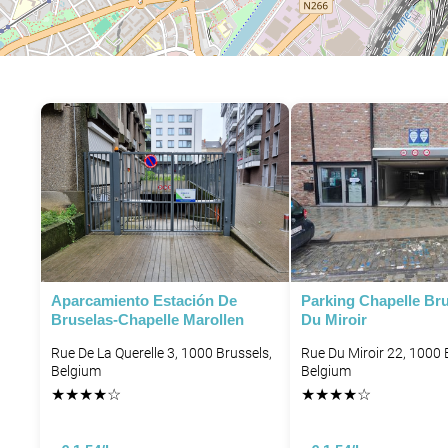
P
P
P
Aparcamiento Estación De
Parking Chapelle Bru
Bruselas-Chapelle Marollen
Du Miroir
Rue De La Querelle 3, 1000 Brussels,
Rue Du Miroir 22, 1000 
Belgium
Belgium
★
★
★
★
☆
★
★
★
★
☆
P
P