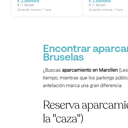
€ 1.54/hora
€ 1.54/hora
€ 11.59/24h
€ 11.59/24h
Duración mínima: 1 hora
Duración mínima: 1 hora
Encontrar aparca
Bruselas
¿Buscas
aparcamiento en Marollen
(Les
tiempo, mientras que los parkings públi
antelación marca una gran diferencia.
Reserva aparcamie
la "caza")