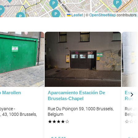
P
P
P
P
Leaflet
|
©
OpenStreetMap
contributors
P
P
P
 Marollen
Aparcamiento Estación De
Estaci
Bruselas-Chapel
Rue J
oyance -
Rue Du Poinçon 59, 1000 Brussels,
Rue Jo
 43, 1000 Brussels,
Belgium
Belgiu
★
★
★
★
☆
☆
☆
☆