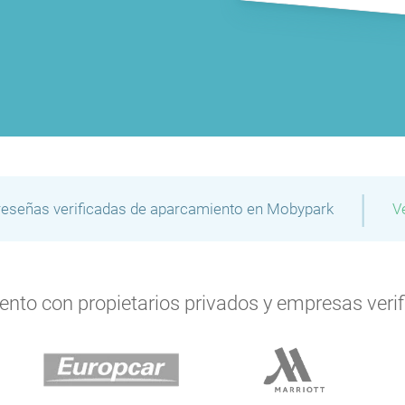
P
P
P
P
P
P
|
reseñas verificadas de aparcamiento en Mobypark
V
P
P
P
P
to con propietarios privados y empresas verifi
P
P
P