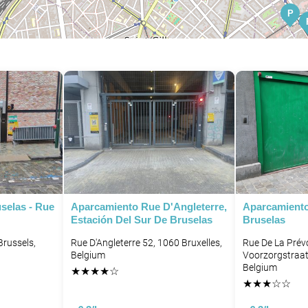
P
P
P
selas - Rue
Aparcamiento Rue D'Angleterre,
Aparcamiento
Estación Del Sur De Bruselas
Bruselas
P
Brussels,
Rue D'Angleterre 52, 1060 Bruxelles,
Rue De La Prév
Belgium
Voorzorgstraat,
Belgium
★
★
★
★
☆
★
★
★
☆
☆