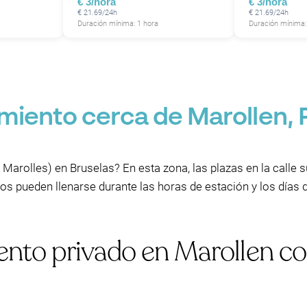
€ 3/hora
€ 3/hora
€ 21.69/24h
€ 21.69/24h
Duración mínima: 1 hora
Duración mínima:
P
miento cerca de Marollen,
 Marolles) en Bruselas? En esta zona, las plazas en la calle s
cos pueden llenarse durante las horas de estación y los día
nto privado en Marollen co