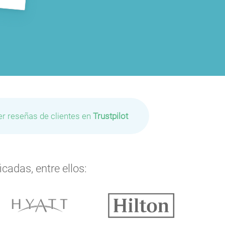
P
P
P
er reseñas de clientes en
Trustpilot
cadas, entre ellos:
P
P