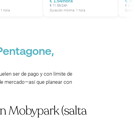
€ 1.54/hora
€ 3/
P
€ 11.59/24h
€ 21.6
 1 hora
Duración mínima: 1 hora
Duraci
 Pentagone,
uelen ser de pago y con límite de
s de mercado—así que planear con
n Mobypark (salta