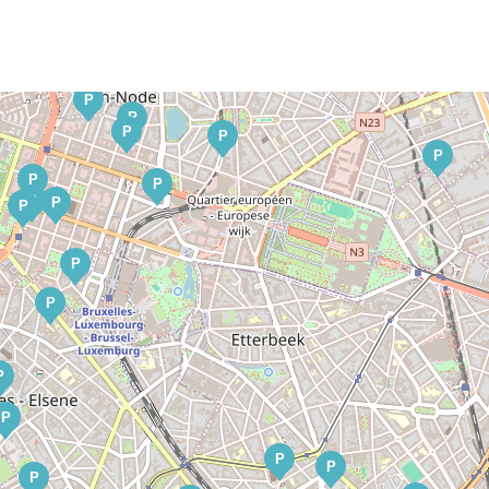
P
P
P
P
P
P
P
P
P
P
P
P
P
P
P
P
P
P
P
P