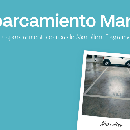
arcamiento Maro
a aparcamiento cerca de Marollen. Paga men
P
P
P
P
Marollen