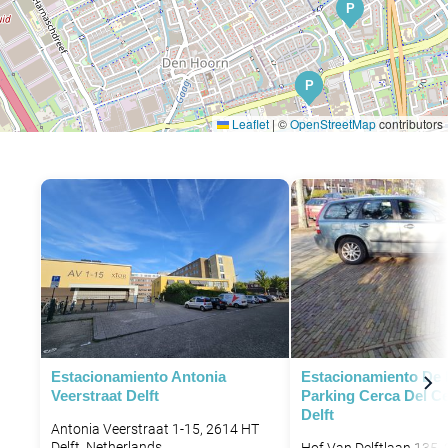
P
P
P
Leaflet
|
©
OpenStreetMap
contributors
Estacionamiento Antonia
Estacionamiento De 
Veerstraat Delft
Parking Cerca Del C
Delft
Antonia Veerstraat 1-15, 2614 HT
Delft, Netherlands