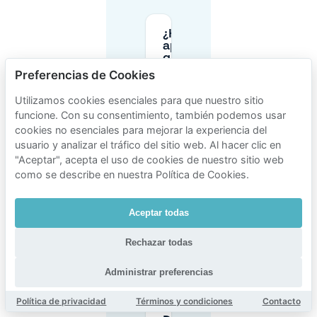
¿Hay
aparcamiento
gratuito
cerca de Hof
Preferencias de Cookies
van Delftpark
en Delft?
Utilizamos cookies esenciales para que nuestro sitio
funcione. Con su consentimiento, también podemos usar
cookies no esenciales para mejorar la experiencia del
¿Cuáles son
usuario y analizar el tráfico del sitio web. Al hacer clic en
las horas de
aparcamiento
"Aceptar", acepta el uso de cookies de nuestro sitio web
en la calle de
como se describe en nuestra Política de Cookies.
pago en
Delft?
Aceptar todas
¿Necesito
Rechazar todas
un
permiso
para
Administrar preferencias
aparcar
cerca de
Política de privacidad
Términos y condiciones
Contacto
Hof van