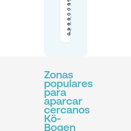
estaciones de
carga para
coches
eléctricos en
el
aparcamiento
de Kö-Bogen?
Zonas
populares
para
aparcar
cercanos
Kö-
Bogen