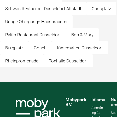
Schwan Restaurant Düsseldorf Altstadt
Carlsplatz
Uerige Obergärige Hausbrauerei
Palito Restaurant Düsseldorf
Bob & Mary
Burgplatz
Gosch
Kasematten Düsseldorf
Rheinpromenade
Tonhalle Düsseldorf
Mobypark
Idioma
Nu
B.V.
em
Alemán
Inglés
Sob