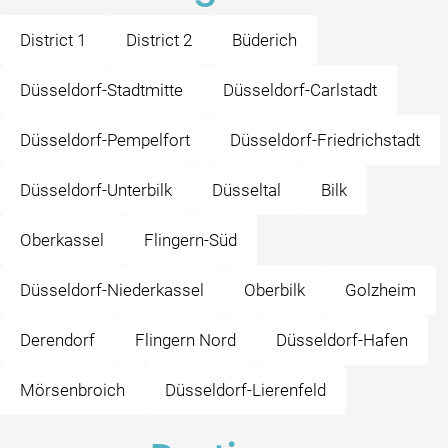
District 1
District 2
Büderich
Düsseldorf-Stadtmitte
Düsseldorf-Carlstadt
Düsseldorf-Pempelfort
Düsseldorf-Friedrichstadt
Düsseldorf-Unterbilk
Düsseltal
Bilk
Oberkassel
Flingern-Süd
Düsseldorf-Niederkassel
Oberbilk
Golzheim
Derendorf
Flingern Nord
Düsseldorf-Hafen
Mörsenbroich
Düsseldorf-Lierenfeld