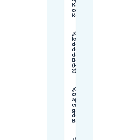
Königsallee
cerca de
Kö-Bogen?
¿Cuáles son
los horarios
de apertura
del garaje
de Kö-
Bogen
(Königsallee
2)?
¿Cuánto
cuesta
aparcar
en el
garaje
de Kö-
Bogen?
¿Hay