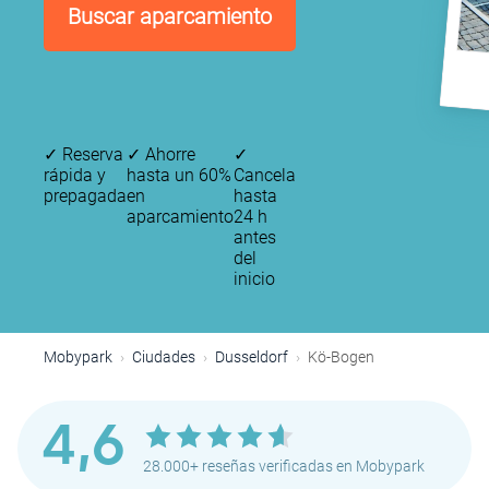
Buscar aparcamiento
✓
Reserva
✓
Ahorre
✓
rápida y
hasta un 60%
Cancela
prepagada
en
hasta
aparcamiento
24 h
antes
del
inicio
Mobypark
Ciudades
Dusseldorf
Kö-Bogen
4,6
28.000+ reseñas verificadas en Mobypark